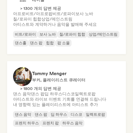
> 1300 개의 답변 제공
아프로비트/아프로팝
비트/로파이
보사 노바
칠/로파이 힙합
상업/메인스트림
아티스트와 계약하거나 음악을 발매해 주세요
비트/로파이
보사 노바
칠/로파이 힙합
상업/메인스트림
댄스홀
댄스 팝
힙합
팝 소울
Tommy Menger
부커, 플레이리스트 큐레이터
> 1800 개의 답변 제공
댄스 음악
댄스 팝
딥 하우스
디스코
일렉트로팝
아티스트와 라이브 이벤트 기회를 연결해 드립니다
내 영향력 있는 플레이리스트에 아티스트 추가
댄스 음악
댄스 팝
딥 하우스
디스코
일렉트로팝
프렌치 하우스
프렌치 팝
하우스 음악