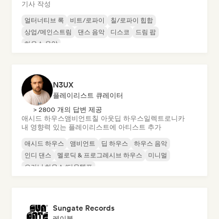
기사 작성
얼터너티브 록
비트/로파이
칠/로파이 힙합
상업/메인스트림
댄스 음악
디스코
드림 팝
하우스 음악
N3UX
플레이리스트 큐레이터
> 2800 개의 답변 제공
애시드 하우스
앰비언트
칠 아웃
딥 하우스
일렉트로니카
내 영향력 있는 플레이리스트에 아티스트 추가
애시드 하우스
앰비언트
딥 하우스
하우스 음악
인디 댄스
멜로딕 & 프로그레시브 하우스
미니멀
오가닉 하우스/다운템포
Sungate Records
레이블