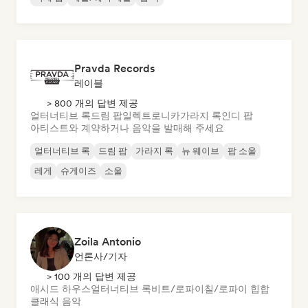
Pravda Records
레이블
> 800 개의 답변 제공
얼터너티브 록
드림 팝
일렉트로니카
가라지 록
인디 팝
아티스트와 계약하거나 음악을 발매해 주세요
얼터너티브 록
드림 팝
가라지 록
뉴 웨이브
팝 소울
레게
슈게이즈
소울
Zoila Antonio
언론사/기자
> 100 개의 답변 제공
애시드 하우스
얼터너티브 록
비트/로파이
칠/로파이 힙합
클래식 음악