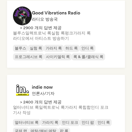
Good Vibrations Radio
라디오 방송국
> 2900 개의 답변 제공
블루스
일렉트로닉 록
실험 록
펑크
가라지 록
라디오에서 아티스트 방송하기
블루스
실험 록
가라지 록
하드 록
인디 록
프로그레시브 록
사이키델릭 록
록 & 롤/클래식 록
indie now
언론사/기자
> 2400 개의 답변 제공
얼터너티브 록
일렉트로닉 록
가라지 록
힙합
인디 포크
기사 작성
얼터너티브 록
가라지 록
인디 포크
인디 팝
인디 록
국제 랩
메탈/헤비 메탈
팝 록