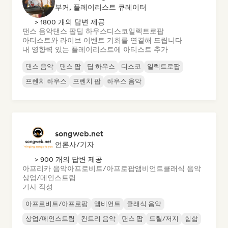
부커, 플레이리스트 큐레이터
> 1800 개의 답변 제공
댄스 음악
댄스 팝
딥 하우스
디스코
일렉트로팝
아티스트와 라이브 이벤트 기회를 연결해 드립니다
내 영향력 있는 플레이리스트에 아티스트 추가
댄스 음악
댄스 팝
딥 하우스
디스코
일렉트로팝
프렌치 하우스
프렌치 팝
하우스 음악
songweb.net
언론사/기자
> 900 개의 답변 제공
아프리카 음악
아프로비트/아프로팝
앰비언트
클래식 음악
상업/메인스트림
기사 작성
아프로비트/아프로팝
앰비언트
클래식 음악
상업/메인스트림
컨트리 음악
댄스 팝
드릴/저지
힙합