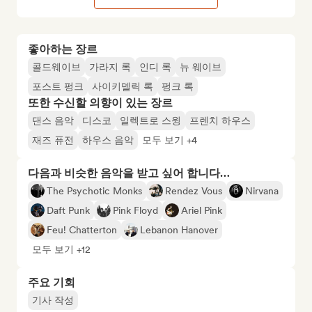
좋아하는 장르
콜드웨이브
가라지 록
인디 록
뉴 웨이브
포스트 펑크
사이키델릭 록
펑크 록
또한 수신할 의향이 있는 장르
댄스 음악
디스코
일렉트로 스윙
프렌치 하우스
재즈 퓨전
하우스 음악
모두 보기 +4
다음과 비슷한 음악을 받고 싶어 합니다…
The Psychotic Monks
Rendez Vous
Nirvana
Daft Punk
Pink Floyd
Ariel Pink
Feu! Chatterton
Lebanon Hanover
모두 보기 +12
주요 기회
기사 작성