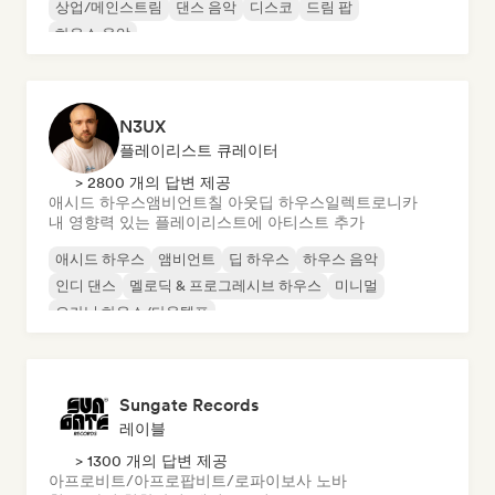
상업/메인스트림
댄스 음악
디스코
드림 팝
하우스 음악
N3UX
플레이리스트 큐레이터
> 2800 개의 답변 제공
애시드 하우스
앰비언트
칠 아웃
딥 하우스
일렉트로니카
내 영향력 있는 플레이리스트에 아티스트 추가
애시드 하우스
앰비언트
딥 하우스
하우스 음악
인디 댄스
멜로딕 & 프로그레시브 하우스
미니멀
오가닉 하우스/다운템포
Sungate Records
레이블
> 1300 개의 답변 제공
아프로비트/아프로팝
비트/로파이
보사 노바