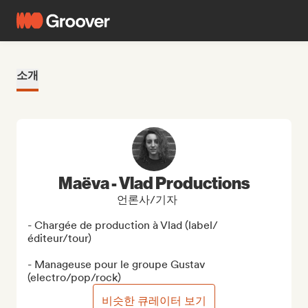
소개
Maëva - Vlad Productions
언론사/기자
- Chargée de production à Vlad (label/ 
éditeur/tour)

- Manageuse pour le groupe Gustav 
(electro/pop/rock)
비슷한 큐레이터 보기