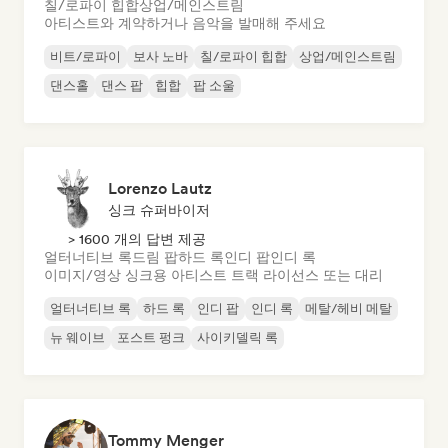
칠/로파이 힙합
상업/메인스트림
아티스트와 계약하거나 음악을 발매해 주세요
비트/로파이
보사 노바
칠/로파이 힙합
상업/메인스트림
댄스홀
댄스 팝
힙합
팝 소울
Lorenzo Lautz
싱크 슈퍼바이저
> 1600 개의 답변 제공
얼터너티브 록
드림 팝
하드 록
인디 팝
인디 록
이미지/영상 싱크용 아티스트 트랙 라이선스 또는 대리
얼터너티브 록
하드 록
인디 팝
인디 록
메탈/헤비 메탈
뉴 웨이브
포스트 펑크
사이키델릭 록
Tommy Menger