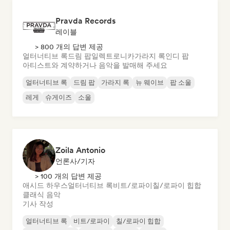
Pravda Records
레이블
> 800 개의 답변 제공
얼터너티브 록
드림 팝
일렉트로니카
가라지 록
인디 팝
아티스트와 계약하거나 음악을 발매해 주세요
얼터너티브 록
드림 팝
가라지 록
뉴 웨이브
팝 소울
레게
슈게이즈
소울
Zoila Antonio
언론사/기자
> 100 개의 답변 제공
애시드 하우스
얼터너티브 록
비트/로파이
칠/로파이 힙합
클래식 음악
기사 작성
얼터너티브 록
비트/로파이
칠/로파이 힙합