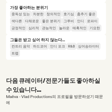
가장 좋아하는 분위기
중독성 있는
차분한
창의적인
호기심
춤추기 좋은
색다른
다채로운
좋은 분위기
그루비
인디
로파이
긍정적인
심리적
관능적인
놀라운
매혹적인
기묘한
그들은 받고 싶어 하지 않는다...
컨트리 음악
하드코어
인디 포크
R&B
싱어송라이터
트랩
다음 큐레이터/전문가들도 좋아하실
수 있습니다...
Maëva - Vlad Productions의 프로필을 방문하셨기 때문
에