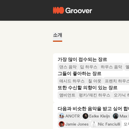
소개
가장 많이 접수되는 장르
댄스 음악
딥 하우스
하우스 음악
멜
그들이 좋아하는 장르
애시드 하우스
칠 아웃
프렌치 하우
또한 수신할 의향이 있는 장르
앰비언트
펑키/재킨 하우스
오가닉 
다음과 비슷한 음악을 받고 싶어 
ANOTR
Eelke Kleijn
Max 
Jamie Jones
Nic Fanciulli
모