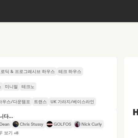
로딕 & 프로그레시브 하우스
테크 하우스
스
미니멀
테크노
하우스/다운템포
트랜스
UK 가라지/베이스라인
H
합니다…
Dean
Chris Stussy
GOLFOS
Nick Curly
두 보기 +8