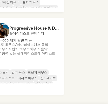
키/재킨 하우스
퓨처 하우스
우스 음악
멜로딕 & 프로그레시브 하우스
니멀
오가닉 하우스/다운템포
Progressive House & Dance
플레이리스트 큐레이터
> 600 개의 답변 제공
프로 하우스/아마피아노
댄스 음악
하우스
프렌치 하우스
하우스 음악
영향력 있는 플레이리스트에 아티스트
가
스 음악
딥 하우스
프렌치 하우스
로딕 & 프로그레시브 하우스
신스웨이브
프로 하우스/아마피아노
하우스 음악
크 하우스