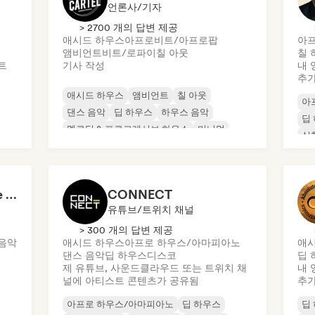
언론사/기자
> 2700 개의 답변 제공
애시드 하우스
아프로비트/아프로팝
아
앰비언트
비트/로파이
칠 아웃
칠 
트
기사 작성
내 
추
애시드 하우스
앰비언트
칠 아웃
아
댄스 음악
딥 하우스
하우스 음악
딥
멜로딕 & 프로그레시브 하우스
미니멀
실
퓨
KaneFM Radio: Future of Electronic
CONNECT
유튜브/트위치 채널
> 300 개의 답변 제공
음악
애시드 하우스
아프로 하우스/아마피아노
애시
댄스 음악
딥 하우스
디스코
딥 
제 유튜브, 사운드클라우드 또는 트위치 채
내 
널에 아티스트 콘텐츠가 공유됨
추
아프로 하우스/아마피아노
딥 하우스
딥