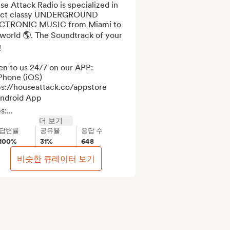
e Attack Radio is specialized in 
ect classy UNDERGROUND 
CTRONIC MUSIC from Miami to 
world 🌎. The Soundtrack of your 


en to us 24/7 on our APP:

Phone (iOS) 

ps://houseattack.co/appstore

ndroid App 

s:...
더 보기
답변률
공유율
응답 수
100%
31%
648
비슷한 큐레이터 보기