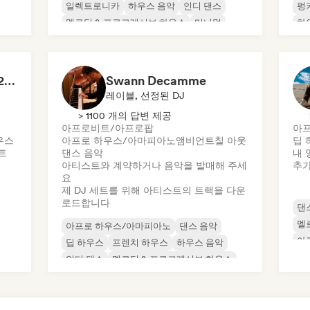
일렉트로니카
하우스 음악
인디 댄스
펑
멜로딕 & 프로그레시브 하우스
미니멀
하
오가닉 하우스/다운템포
미
The house of HOUSE 2026 🏠 (by J.Rooms)
Swann Decamme
레이블, 선정된 DJ
> 1100 개의 답변 제공
아프로비트/아프로팝
아
우스
아프로 하우스/아마피아노
앰비언트
칠 아웃
딥 
트
댄스 음악
내 
아티스트와 계약하거나 음악을 발매해 주세
추
요
제 DJ 세트를 위해 아티스트의 트랙을 다운
로드합니다
댄
멜
아프로 하우스/아마피아노
댄스 음악
아
딥 하우스
프렌치 하우스
하우스 음악
테
인디 댄스
멜로딕 & 프로그레시브 하우스
미니멀