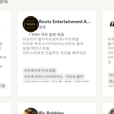
때문에
Rootz Entertainment Agency
오 방송국
멘토
> 1000 개의 답변 제공
아프리카 음악
아프로비트/아프로팝
아
팝
아프로 하우스/아마피아노
카리브 음악
칠/
요
상업/메인스트림
아티
아티스트에게 건설적인 조언을 해주세요
아티
주세
아티
요
트
아프로비트/아프로팝
아
아프로 하우스/아마피아노
카리브 음악
댄
상업/메인스트림
댄스홀
힙합
라틴 음악
 랩
하
R&B
Ric Robbins