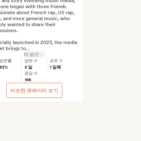
 any story involving music media, 
 one began with three friends 
ionate about French rap, US rap, 
, and more general music, who 
ly wanted to share their 
ussions.

cially launched in 2023, the media 
et brings to...
더 보기
답변률
답변 수
공유 수
83%
2 일
1 일째
응답 수
196
비슷한 큐레이터 보기