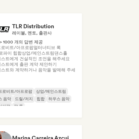
TLR Distribution
레이블, 멘토, 출판사
> 1000 개의 답변 제공
프로비트/아프로팝
얼터너티브 록
로파이 힙합
상업/메인스트림
댄스홀
스트에게 건설적인 조언을 해주세요
스트에게 출판 계약 제안하기
스트와 계약하거나 음악을 발매해 주세
프로비트/아프로팝
상업/메인스트림
스 음악
드릴/저지
힙합
하우스 음악
이퍼팝
팝 록
Marina Carreira Azcui