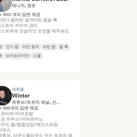
매니저, 멘토
> 300 개의 답변 제공
합
인디 팝
라틴 음악
라틴 팝
팝 록
스트의 커리어 관리
스트에게 건설적인 조언을 해주세요
합
인디 팝
라틴 음악
라틴 팝
팝 록
B
싱어송라이터
소울
새로움
Winter
유튜브/트위치 채널, 선정된 DJ, 사운드 전문가
< 100개의 답변 제공
프로비트/아프로팝
프로 하우스/아마피아노
우드 랩/힙합
상업/메인스트림
하우스
유튜브, 사운드클라우드 또는 트위치 채