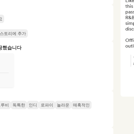
Like
this
pass
R&B
요
simp
disc
 스토리에 추가
Offi
outl
제공했습니다
그루비
독특한
인디
로파이
놀라운
매혹적인