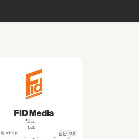
FID Media
멘토
1.2k
동 번역됨
원문 보기