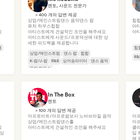
멘토, 사운드 전문가
> 400 개의 답변 제공
상업/메인스트림
댄스 음악
댄스 팝
힙
퓨처 하우스
힙합
아티
요
아티스트에게 건설적인 조언을 해주세요
아티
아티스트에게 사운드/프로덕션에 대한 상
세한 피드백을 제공합니다
랩
힙
상업/메인스트림
댄스 팝
힙합
R&
K-팝/J-팝
R&B
싱어송라이터
댄스 음악
퓨처 하우스
In The Box
멘토
> 100 개의 답변 제공
아프로비트/아프로팝
보사 노바
브라질 음악
아
상업/메인스트림
댄스홀
아
요
아티스트에게 건설적인 조언을 해주세요
클라
 상
딥 
제 