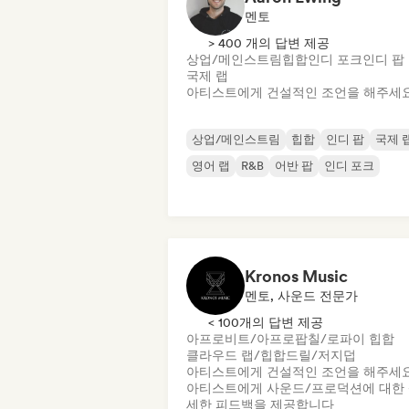
멘토
> 400 개의 답변 제공
상업/메인스트림
힙합
인디 포크
인디 팝
국제 랩
아티스트에게 건설적인 조언을 해주세
상업/메인스트림
힙합
인디 팝
국제 
영어 랩
R&B
어반 팝
인디 포크
Kronos Music
멘토, 사운드 전문가
< 100개의 답변 제공
아프로비트/아프로팝
칠/로파이 힙합
클라우드 랩/힙합
드릴/저지
덥
아티스트에게 건설적인 조언을 해주세
아티스트에게 사운드/프로덕션에 대한
세한 피드백을 제공합니다