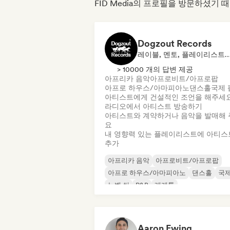
FID Media의 프로필을 방문하셨기 
Dogzout Records
레이블, 멘토, 플레이리스트 큐레이터, 라디
> 10000 개의 답변 제공
아프리카 음악
아프로비트/아프로팝
아프로 하우스/아마피아노
댄스홀
국제 
아티스트에게 건설적인 조언을 해주세
라디오에서 아티스트 방송하기
아티스트와 계약하거나 음악을 발매해 
요
내 영향력 있는 플레이리스트에 아티스
추가
아프리카 음악
아프로비트/아프로팝
아프로 하우스/아마피아노
댄스홀
국제
누벨 씬
R&B
레게톤
Aaron Ewing