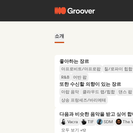
소개
좋아하는 장르
아프로비트/아프로팝
칠/로파이 힙합
R&B
어반 팝
또한 수신할 의향이 있는 장르
아랍 음악
클라우드 랩/힙합
댄스 팝
샹송 프랑세즈/바리에테
다음과 비슷한 음악을 받고 싶어 
Vacra
TIF
SDM
The 
모두 보기 +12