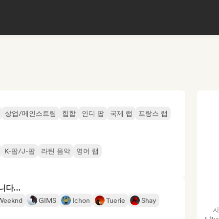
상업/메인스트림
힙합
인디 팝
국제 랩
프랑스 랩
K-팝/J-팝
라틴 음악
영어 랩
합니다…
Weeknd
GIMS
Ichon
Tuerie
Shay
자