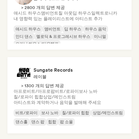
> 2800 개의 답변 제공
애시드 하우스
앰비언트
칠 아웃
딥 하우스
일렉트로니카
내 영향력 있는 플레이리스트에 아티스트 추가
애시드 하우스
앰비언트
딥 하우스
하우스 음악
인디 댄스
멜로딕 & 프로그레시브 하우스
미니멀
오가닉 하우스/다운템포
Sungate Records
레이블
> 1300 개의 답변 제공
아프로비트/아프로팝
비트/로파이
보사 노바
칠/로파이 힙합
상업/메인스트림
아티스트와 계약하거나 음악을 발매해 주세요
비트/로파이
보사 노바
칠/로파이 힙합
상업/메인스트림
댄스홀
댄스 팝
힙합
팝 소울