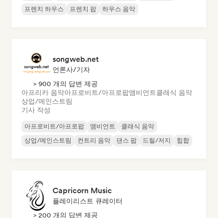
프렌치 하우스
프렌치 팝
하우스 음악
songweb.net
언론사/기자
> 900 개의 답변 제공
아프리카 음악
아프로비트/아프로팝
앰비언트
클래식 음악
상업/메인스트림
기사 작성
아프로비트/아프로팝
앰비언트
클래식 음악
상업/메인스트림
컨트리 음악
댄스 팝
드릴/저지
힙합
Capricorn Music
플레이리스트 큐레이터
> 200 개의 답변 제공