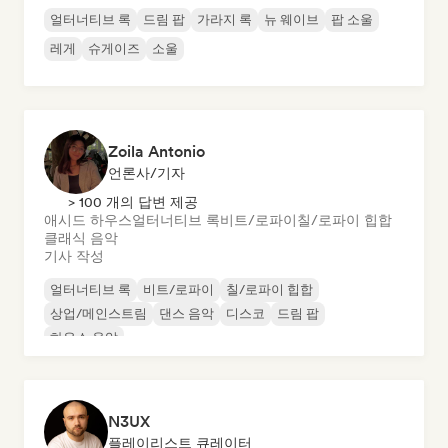
얼터너티브 록
드림 팝
가라지 록
뉴 웨이브
팝 소울
레게
슈게이즈
소울
Zoila Antonio
언론사/기자
> 100 개의 답변 제공
애시드 하우스
얼터너티브 록
비트/로파이
칠/로파이 힙합
클래식 음악
기사 작성
얼터너티브 록
비트/로파이
칠/로파이 힙합
상업/메인스트림
댄스 음악
디스코
드림 팝
하우스 음악
N3UX
플레이리스트 큐레이터