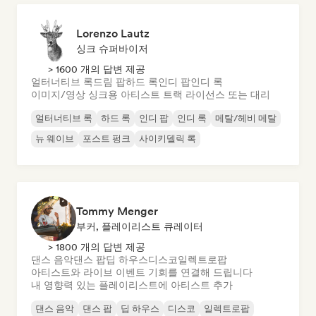
Lorenzo Lautz
싱크 슈퍼바이저
> 1600 개의 답변 제공
얼터너티브 록
드림 팝
하드 록
인디 팝
인디 록
이미지/영상 싱크용 아티스트 트랙 라이선스 또는 대리
얼터너티브 록
하드 록
인디 팝
인디 록
메탈/헤비 메탈
뉴 웨이브
포스트 펑크
사이키델릭 록
Tommy Menger
부커, 플레이리스트 큐레이터
> 1800 개의 답변 제공
댄스 음악
댄스 팝
딥 하우스
디스코
일렉트로팝
아티스트와 라이브 이벤트 기회를 연결해 드립니다
내 영향력 있는 플레이리스트에 아티스트 추가
댄스 음악
댄스 팝
딥 하우스
디스코
일렉트로팝