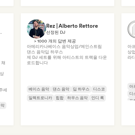
미
Rez | Alberto Rettore
기자, 출판사, 사운드 전문가
선정된 DJ
> 1000 개의 답변 제공
아메리카나
베이스 음악
상업/메인스트림
아
댄스 음악
딥 하우스
상
제 DJ 세트를 위해 아티스트의 트랙을 다운
라디
 채
로드합니다
 상
아
베이스 음악
댄스 음악
딥 하우스
디스코
주세
디
일렉트로니카
힙합
하우스 음악
인디 록
퓨
음악