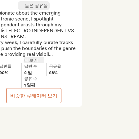
높은 공유율
sionate about the emerging 
tronic scene, I spotlight 
ependent artists through my 
ylist ELECTRO INDEPENDENT VS 
NSTREAM.

y week, I carefully curate tracks 
 push the boundaries of the genre 
e providing real visibil...
더 보기
답변률
답변 수
공유율
90%
2 일
28%
공유 수
1 일째
비슷한 큐레이터 보기