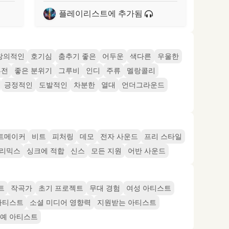
플레이리스트에 추가됨
창의적인
호기심
춤추기 좋은
어두운
색다른
우울한
퓨전
좋은 분위기
그루비
인디
주류
멜랑콜리
긍정적인
도발적인
차분한
열대
언더그라운드
트메이커
비트
피처링
데모
전자 사운드
프리 스타일
리믹스
싱크에 적합
신스
모든 지원
어반 사운드
트
작곡가
초기 프로젝트
무대 경험
여성 아티스트
아티스트
소셜 미디어 영향력
지원받는 아티스트
예 아티스트