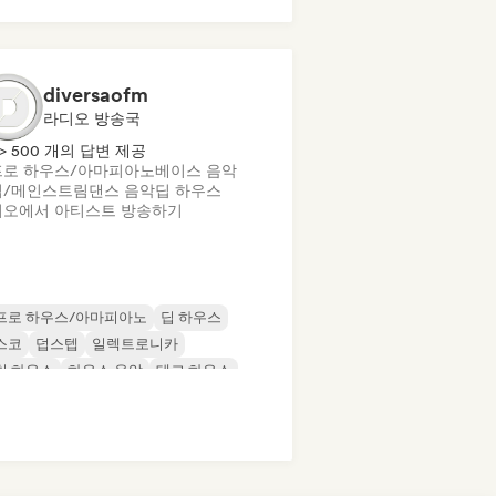
니멀
테크 하우스
애시드 하우스
diversaofm
라디오 방송국
> 500 개의 답변 제공
프로 하우스/아마피아노
베이스 음악
업/메인스트림
댄스 음악
딥 하우스
오에서 아티스트 방송하기
프로 하우스/아마피아노
딥 하우스
스코
덥스텝
일렉트로니카
처 하우스
하우스 음악
테크 하우스