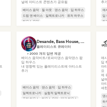
널에 아티스트 콘텐츠가 공유됨
추
베이스 음악
칠 아웃
댄스 음악
딥 하우스
애
드럼 앤 베이스
일렉트로니카
퓨처 하우스
딥
하우스 음악
하
Desande, Bass House, Tech House & House 2021
플레이리스트 큐레이터
> 2000 개의 답변 제공
베이스 음악
비트/로파이
댄스 음악
댄스 팝
애시
딥 하우스
딥 
트
내 영향력 있는 플레이리스트에 아티스트
아티
추가
요
제 
널에
아티
베이스 음악
댄스 음악
딥 하우스
세한
일렉트로니카
실험적 일렉트로닉
댄
퓨처 하우스
하우스 음악
테크 하우스
하