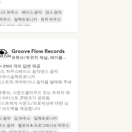
가
시드 하우스
베이스 음악
댄스 음악
 하우스
일렉트로니카
퓨처 하우스
우스 음악
미니멀
Groove Flow Records
유튜브/트위치 채널, 레이블, 사운드 전문가
> 2100 개의 답변 제공
드 하우스
베이스 음악
댄스 음악
하우스
일렉트로니카
스트와 계약하거나 음악을 발매해 주세
유튜브, 사운드클라우드 또는 트위치 채
 아티스트 콘텐츠가 공유됨
스트에게 사운드/프로덕션에 대한 상
 피드백을 제공합니다
스 음악
딥 하우스
일렉트로니카
우스 음악
멜로딕 & 프로그레시브 하우스