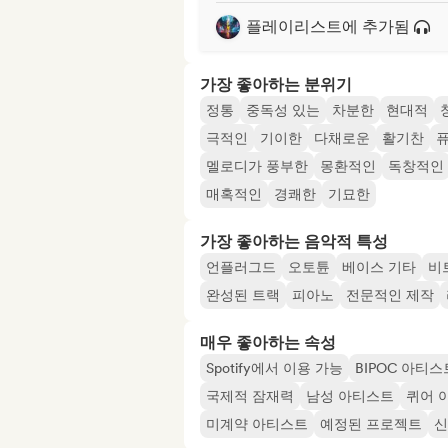
플레이리스트에 추가됨
가장 좋아하는 분위기
정통
중독성 있는
차분한
현대적
극적인
기이한
다채로운
활기찬
멜로디가 풍부한
몽환적인
독창적인
매혹적인
경쾌한
기묘한
가장 좋아하는 음악적 특성
언플러그드
오토튠
베이스 기타
비
완성된 트랙
피아노
전문적인 제작
매우 좋아하는 속성
Spotify에서 이용 가능
BIPOC 아티스
국제적 잠재력
남성 아티스트
퀴어 
미계약 아티스트
예정된 프로젝트
신