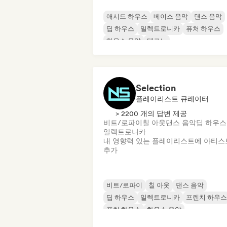
애시드 하우스
베이스 음악
댄스 음악
딥 하우스
일렉트로니카
퓨처 하우스
하우스 음악
테크노
Selection
플레이리스트 큐레이터
> 2200 개의 답변 제공
비트/로파이
칠 아웃
댄스 음악
딥 하우스
일렉트로니카
내 영향력 있는 플레이리스트에 아티스
추가
비트/로파이
칠 아웃
댄스 음악
딥 하우스
일렉트로니카
프렌치 하우스
퓨처 하우스
하우스 음악