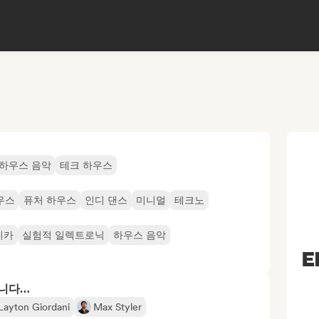
하우스 음악
테크 하우스
우스
퓨처 하우스
인디 댄스
미니멀
테크노
니카
실험적 일렉트로닉
하우스 음악
E
합니다…
Layton Giordani
Max Styler