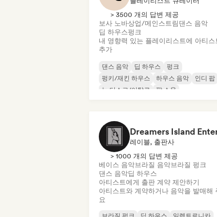
플레이리스트 큐레이터
> 3500 개의 답변 제공
보사 노바
상업/메인스트림
댄스 음악
딥 하우스
펑크
내 영향력 있는 플레이리스트에 아티스
추가
댄스 음악
딥 하우스
펑크
펑키/재킨 하우스
하우스 음악
인디 팝
뉴 디스코/이탈로
팝 소울
레이블, 출판사
> 1000 개의 답변 제공
베이스 음악
브라질 음악
브라질 펑크
댄스 음악
딥 하우스
아티스트에게 출판 계약 제안하기
아티스트와 계약하거나 음악을 발매해 
요
브라질 펑크
딥 하우스
일렉트로니카