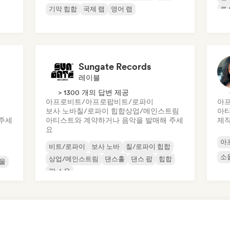
기악 힙합
국제 랩
영어 랩
록 
Sungate Records
레이블
> 1300 개의 답변 제공
아프로비트/아프로팝
비트/로파이
아
보사 노바
칠/로파이 힙합
상업/메인스트림
아티
주세
아티스트와 계약하거나 음악을 발매해 주세
제
요
아
비트/로파이
보사 노바
칠/로파이 힙합
소
상업/메인스트림
댄스홀
댄스 팝
힙합
울
팝 소울