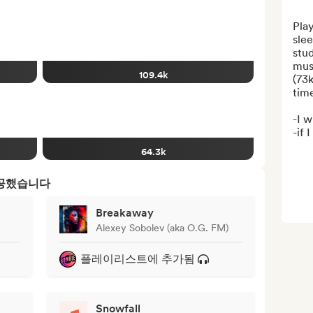
Play
slee
stud
musi
109.4k
(73
time
-I w
-if I 
64.3k
제공했습니다
Breakaway
Alexey Sobolev (aka O.G. FM)
플레이리스트에 추가됨
Snowfall