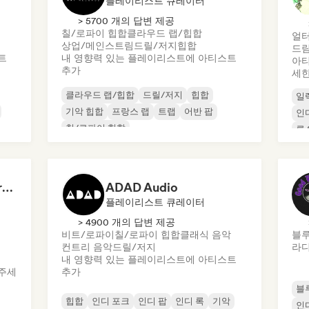
플레이리스트 큐레이터
> 5700 개의 답변 제공
칠/로파이 힙합
클라우드 랩/힙합
얼터
상업/메인스트림
드릴/저지
힙합
드림
트
내 영향력 있는 플레이리스트에 아티스트
아티
추가
세한
클라우드 랩/힙합
드릴/저지
힙합
일
기악 힙합
프랑스 랩
트랩
어반 팝
인
칠/로파이 힙합
록 
Dreamers Island Entertainment
ADAD Audio
플레이리스트 큐레이터
> 4900 개의 답변 제공
비트/로파이
칠/로파이 힙합
클래식 음악
블
컨트리 음악
드릴/저지
라디
내 영향력 있는 플레이리스트에 아티스트
주세
추가
블
힙합
인디 포크
인디 팝
인디 록
기악
인