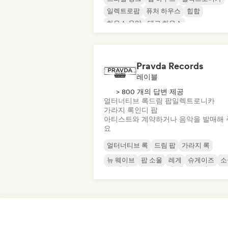
일렉트로팝
퓨처 하우스
힙합
하우스 음악
테크 하우스
Pravda Records
레이블
> 800 개의 답변 제공
얼터너티브 록
드림 팝
일렉트로니카
가라지 록
인디 팝
아티스트와 계약하거나 음악을 발매해 
요
얼터너티브 록
드림 팝
가라지 록
뉴 웨이브
팝 소울
레게
슈게이즈
소