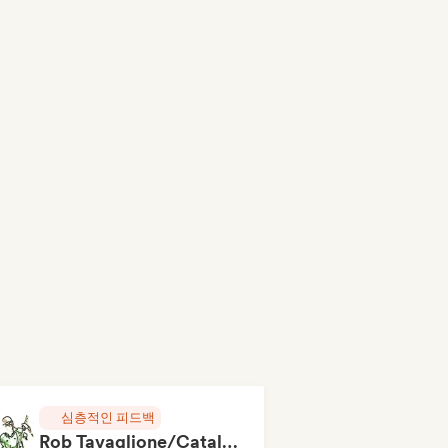
심층적인 피드백
Rob Tavaglione/Catalyst Recording