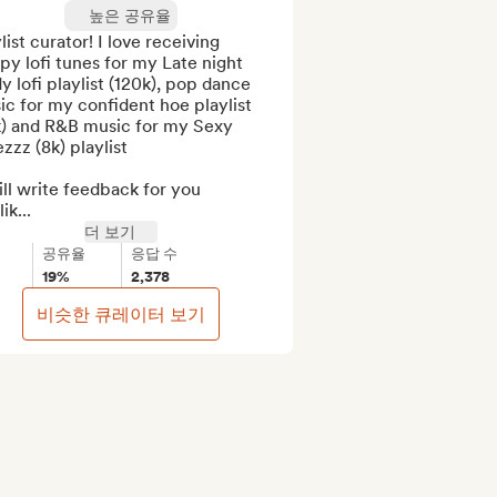
높은 공유율
list curator! I love receiving 
py lofi tunes for my Late night 
y lofi playlist (120k), pop dance 
c for my confident hoe playlist 
k) and R&B music for my Sexy 
zzz (8k) playlist

ill write feedback for you

lik...
더 보기
공유율
응답 수
19%
2,378
비슷한 큐레이터 보기