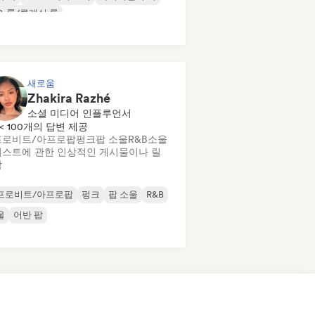
& 롤/클래식 록
새로움
Zhakira Razhé
소셜 미디어 인플루언서
< 100개의 답변 제공
프로비트/아프로팝
펑크
팝 소울
R&B
소울
스트에 관한 인상적인 게시물이나 릴
작
프로비트/아프로팝
펑크
팝 소울
R&B
울
어반 팝