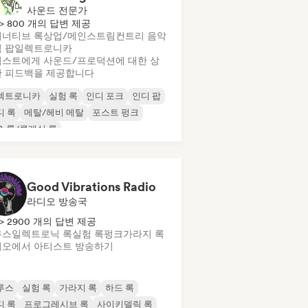
사운드 전문가
> 800 개의 답변 제공
너티브 록
상업/메인스트림
컨트리 음악
 팝
일렉트로니카
스트에게 사운드/프로덕션에 대한 상
 피드백을 제공합니다
렉트로니카
실험 록
인디 포크
인디 팝
디 록
메탈/헤비 메탈
포스트 펑크
& 롤/클래식 록
Good Vibrations Radio
라디오 방송국
> 2900 개의 답변 제공
루스
일렉트로닉 록
실험 록
펑크
가라지 록
오에서 아티스트 방송하기
루스
실험 록
가라지 록
하드 록
디 록
프로그레시브 록
사이키델릭 록