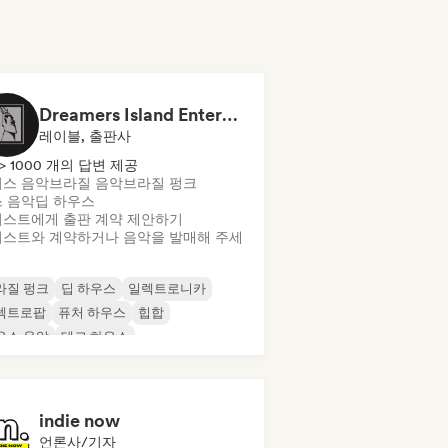
Dreamers Island Entertainment
레이블, 출판사
> 1000 개의 답변 제공
스 음악
브라질 음악
브라질 펑크
 음악
딥 하우스
스트에게 출판 계약 제안하기
스트와 계약하거나 음악을 발매해 주세
라질 펑크
딥 하우스
일렉트로니카
렉트로팝
퓨처 하우스
힙합
우스 음악
테크 하우스
indie now
언론사/기자