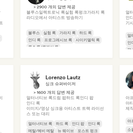
> 2900 개의 답변 제공
악
블루스
일렉트로닉 록
실험 록
펑크
가라지 록
얼터
라디오에서 아티스트 방송하기
인디
트
기사
블루스
실험 록
가라지 록
하드 록
얼
악
인디 록
프로그레시브 록
사이키델릭 록
인
록 & 롤/클래식 록
팝 
Lorenzo Lautz
싱크 슈퍼바이저
> 1600 개의 답변 제공
이
얼터너티브 록
드림 팝
하드 록
인디 팝
아
인디 록
아티
이미지/영상 싱크용 아티스트 트랙 라이선
제
스 또는 대리
아
얼터너티브 록
하드 록
인디 팝
인디 록
소
메탈/헤비 메탈
뉴 웨이브
포스트 펑크