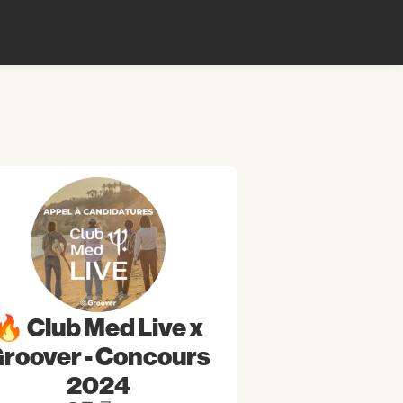
🔥 Club Med Live x
roover - Concours
2024