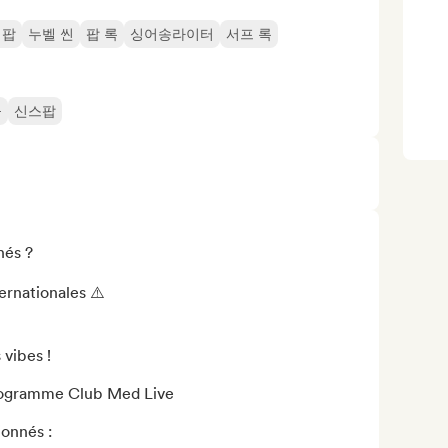
 팝
누벨 씬
팝 록
싱어송라이터
서프 록
울
신스팝
és ?

ernationales ⚠️

vibes !

onnés :
