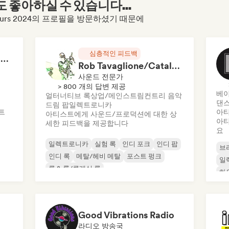
좋아하실 수 있습니다...
 Concours 2024의 프로필을 방문하셨기 때문에
심층적인 피드백
RAP FRANÇAIS 2026 🔥🇫🇷 (Way Records)
Rob Tavaglione/Catalyst Recording
사운드 전문가
> 800 개의 답변 제공
베이
얼터너티브 록
상업/메인스트림
컨트리 음악
댄스
드림 팝
일렉트로니카
트
아티
아티스트에게 사운드/프로덕션에 대한 상
아티
세한 피드백을 제공합니다
요
일렉트로니카
실험 록
인디 포크
인디 팝
브
인디 록
메탈/헤비 메탈
포스트 펑크
일
록 & 롤/클래식 록
하
Good Vibrations Radio
라디오 방송국