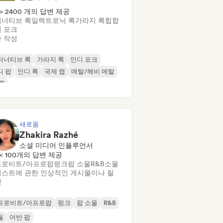
> 2400 개의 답변 제공
너티브 록
일렉트로닉 록
가라지 록
힙합
 포크
 작성
터너티브 록
가라지 록
인디 포크
디 팝
인디 록
국제 랩
메탈/헤비 메탈
록
새로움
Zhakira Razhé
소셜 미디어 인플루언서
< 100개의 답변 제공
프로비트/아프로팝
펑크
팝 소울
R&B
소울
스트에 관한 인상적인 게시물이나 릴
작
프로비트/아프로팝
펑크
팝 소울
R&B
울
어반 팝