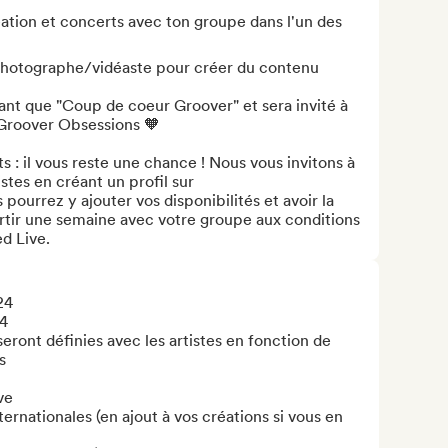
tion et concerts avec ton groupe dans l'un des 
 photographe/vidéaste pour créer du contenu 
tant que "Coup de coeur Groover" et sera invité à 
 Groover Obsessions 🧡

s : il vous reste une chance ! Nous vous invitons à 
tes en créant un profil sur 
ourrez y ajouter vos disponibilités et avoir la 
rtir une semaine avec votre groupe aux conditions 
d Live.
4

4

seront définies avec les artistes en fonction de 


e

ernationales (en ajout à vos créations si vous en 