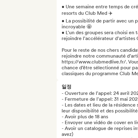
• Une semaine entre temps de créa
resorts du Club Med ✈️

• La possibilité de partir avec un
incroyable 🤩

• L'un des groupes sera choisi en 
rejoindre l'accélérateur d'artistes
Pour le reste de nos chers candidat
rejoindre notre communauté d’artis
https://www.clubmedlive.fr/. Vous p
chance d’être sélectionné pour pa
classiques du programme Club Me
일정
- Ouverture de l'appel: 24 avril 202
- Fermeture de l'appel: 31 mai 202
- Les dates et lieu de la résidence 
leur disponibilité et des possibilités
- Avoir plus de 18 ans

- Envoyer une vidéo de cover en liv
- Avoir un catalogue de reprises int
avez)
