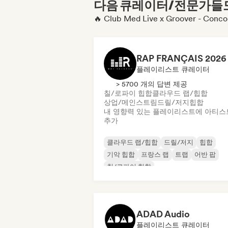
다음 큐레이터/전문가들도 
🔥 Club Med Live x Groover -
플레이리스트 큐레이터
> 5700 개의 답변 제공
칠/로파이 힙합
클라우드 랩/힙합
상업/메인스트림
드릴/저지
힙합
내 영향력 있는 플레이리스트에 아티스
추가
클라우드 랩/힙합
드릴/저지
힙합
기악 힙합
프랑스 랩
트랩
어반 팝
칠/로파이 힙합
ADAD Audio
플레이리스트 큐레이터