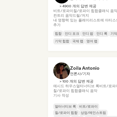
> 4900 개의 답변 제공
비트/로파이
칠/로파이 힙합
클래식 음
컨트리 음악
드릴/저지
내 영향력 있는 플레이리스트에 아티스
추가
힙합
인디 포크
인디 팝
인디 록
기
기악 힙합
국제 랩
영어 랩
Zoila Antonio
언론사/기자
> 100 개의 답변 제공
애시드 하우스
얼터너티브 록
비트/로파
칠/로파이 힙합
클래식 음악
기사 작성
얼터너티브 록
비트/로파이
칠/로파이 힙합
상업/메인스트림