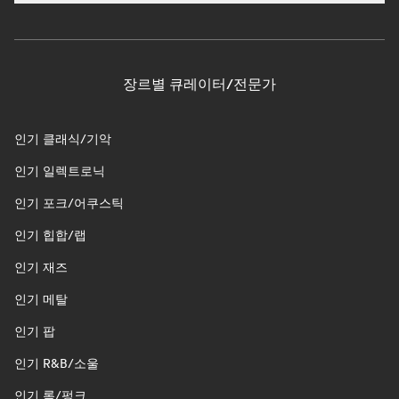
장르별 큐레이터/전문가
인기 클래식/기악
인기 일렉트로닉
인기 포크/어쿠스틱
인기 힙합/랩
인기 재즈
인기 메탈
인기 팝
인기 R&B/소울
인기 록/펑크