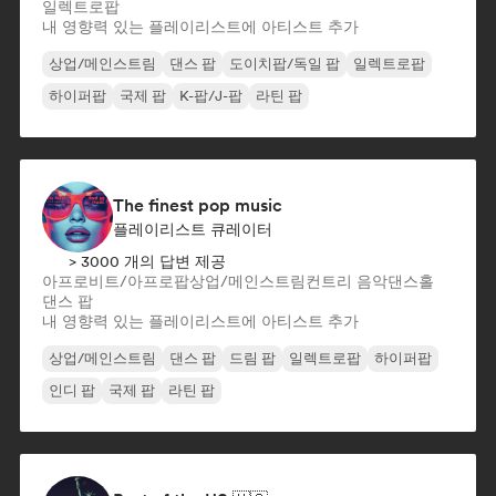
일렉트로팝
내 영향력 있는 플레이리스트에 아티스트 추가
상업/메인스트림
댄스 팝
도이치팝/독일 팝
일렉트로팝
하이퍼팝
국제 팝
K-팝/J-팝
라틴 팝
The finest pop music
플레이리스트 큐레이터
> 3000 개의 답변 제공
아프로비트/아프로팝
상업/메인스트림
컨트리 음악
댄스홀
댄스 팝
내 영향력 있는 플레이리스트에 아티스트 추가
상업/메인스트림
댄스 팝
드림 팝
일렉트로팝
하이퍼팝
인디 팝
국제 팝
라틴 팝