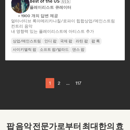
Best of the US 🇺🇸
플레이리스트 큐레이터
> 1900 개의 답변 제공
얼터너티브 록
아메리카나
칠/로파이 힙합
상업/메인스트림
컨트리 음악
내 영향력 있는 플레이리스트에 아티스트 추가
상업/메인스트림
인디 팝
국제 팝
라틴 팝
팝 록
사이키델릭 팝
소프트 팝/발라드
댄스 팝
1
2
...
117
팝 음악 전문가로부터 최대한의 효