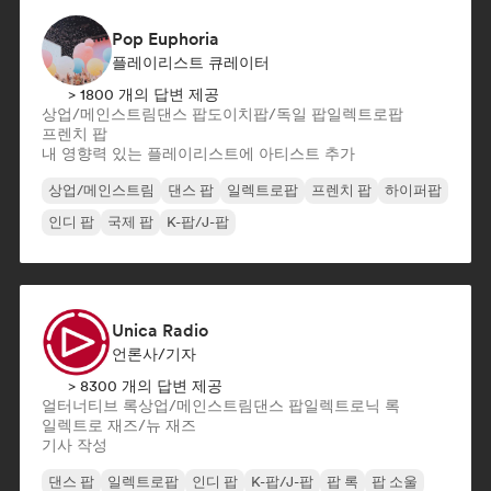
Pop Euphoria
플레이리스트 큐레이터
> 1800 개의 답변 제공
상업/메인스트림
댄스 팝
도이치팝/독일 팝
일렉트로팝
프렌치 팝
내 영향력 있는 플레이리스트에 아티스트 추가
상업/메인스트림
댄스 팝
일렉트로팝
프렌치 팝
하이퍼팝
인디 팝
국제 팝
K-팝/J-팝
Unica Radio
언론사/기자
> 8300 개의 답변 제공
얼터너티브 록
상업/메인스트림
댄스 팝
일렉트로닉 록
일렉트로 재즈/뉴 재즈
기사 작성
댄스 팝
일렉트로팝
인디 팝
K-팝/J-팝
팝 록
팝 소울