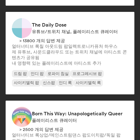
The Daily Dose
유튜브/트위치 채널, 플레이리스트 큐레이터
> 13800 개의 답변 제공
얼터너티브 록
칠 아웃
드림 팝
일렉트로니카
퓨처 하우스
제 유튜브, 사운드클라우드 또는 트위치 채널에 아티스트 콘
텐츠가 공유됨
내 영향력 있는 플레이리스트에 아티스트 추가
드림 팝
인디 팝
로파이 침실
프로그레시브 팝
사이키델릭 팝
신스팝
인디 록
사이키델릭 록
Born This Way: Unapologetically Queer
플레이리스트 큐레이터
> 2500 개의 답변 제공
얼터너티브 록
상업/메인스트림
댄스 팝
도이치팝/독일 팝