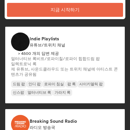
지금 시작하기
Indie Playlists
유튜브/트위치 채널
> 4500 개의 답변 제공
얼터너티브 록
비트/로파이
칠/로파이 힙합
드림 팝
일렉트로닉 록
제 유튜브, 사운드클라우드 또는 트위치 채널에 아티스트 콘
텐츠가 공유됨
드림 팝
인디 팝
로파이 침실
팝 록
사이키델릭 팝
신스팝
얼터너티브 록
가라지 록
Breaking Sound Radio
라디오 방송국