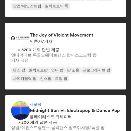
상업/메인스트림
일렉트로닉 록
The Joy of Violent Movement
언론사/기자
> 6200 개의 답변 제공
얼터너티브 록
콜드웨이브
댄스 팝
디스코
드림 팝
기사 작성
댄스 팝
일렉트로팝
인디 팝
팝 소울
프로그레시브 팝
사이키델릭 팝
신스팝
드림 팝
새로움
Midnight Sun ☀️: Electropop & Dance Pop
플레이리스트 큐레이터
> 200 개의 답변 제공
상업/메인스트림
댄스 음악
댄스 팝
도이치팝/독일 팝