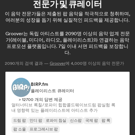
전문가 및 큐레이터
이 음악 전문가들은 제출된 팝 음악을 적극적으로 청취하며,
여러분의 성장을 돕기 위해 실질적인 피드백을 제공합니다.
Groover는 독립 아티스트를 2090명 이상의 음악 업계 전문
가(레이블, 미디어, 라디오, 플레이리스트)와 연결하는 음악
프로모션 플랫폼입니다. 7일 이내 서면 피드백을 보장합니
다.
2090
개의 검색 결과 —
Groover
에 4,000명 이상의 음악 전문가
BIRP.fm
플레이리스트 큐레이터
> 12700 개의 답변 제공
얼터너티브 록
칠/로파이 힙합
콜드웨이브
드림 팝
실험 록
내 영향력 있는 플레이리스트에 아티스트 추가
드림 팝
인디 팝
로파이 침실
신스팝
국제 팝
팝 록
팝 소울
프로그레시브 팝