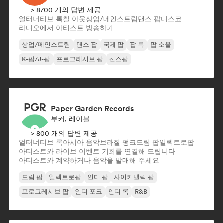
> 8700 개의 답변 제공
얼터너티브 록
칠 아웃
상업/메인스트림
댄스 팝
디스코
라디오에서 아티스트 방송하기
상업/메인스트림
댄스 팝
국제 팝
팝 록
팝 소울
K-팝/J-팝
프로그레시브 팝
신스팝
Paper Garden Records
부커, 레이블
> 800 개의 답변 제공
얼터너티브 록
아시아 음악
브라질 펑크
드림 팝
일렉트로팝
아티스트와 라이브 이벤트 기회를 연결해 드립니다
아티스트와 계약하거나 음악을 발매해 주세요
드림 팝
일렉트로팝
인디 팝
사이키델릭 팝
프로그레시브 팝
인디 포크
인디 록
R&B