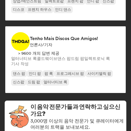
상업/메인스트림
일렉트로팝
프렌치 팝
인디 팝
신스팝
디스코
프렌치 하우스
인디 댄스
Tenho Mais Discos Que Amigos!
언론사/기자
> 9600 개의 답변 제공
얼터너티브 록
콜드웨이브
댄스 팝
드림 팝
일렉트로닉 록
기사 작성
댄스 팝
인디 팝
팝 록
프로그레시브 팝
사이키델릭 팝
신스팝
드림 팝
얼터너티브 록
이 음악 전문가들과 연락하고 싶으신
가요?
3,000명 이상의 음악 전문가 및 큐레이터에게
여러분의 트랙을 보내보세요.