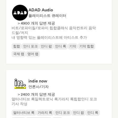
ADAD Audio
플레이리스트 큐레이터
> 4900 개의 답변 제공
비트/로파이
칠/로파이 힙합
클래식 음악
컨트리 음악
드릴/저지
내 영향력 있는 플레이리스트에 아티스트 추가
힙합
인디 포크
인디 팝
인디 록
기악
기악 힙합
국제 랩
영어 랩
indie now
언론사/기자
> 2400 개의 답변 제공
얼터너티브 록
일렉트로닉 록
가라지 록
힙합
인디 포크
기사 작성
얼터너티브 록
가라지 록
인디 포크
인디 팝
인디 록