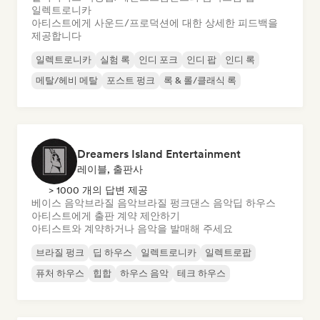
일렉트로니카
아티스트에게 사운드/프로덕션에 대한 상세한 피드백을
제공합니다
일렉트로니카
실험 록
인디 포크
인디 팝
인디 록
메탈/헤비 메탈
포스트 펑크
록 & 롤/클래식 록
Dreamers Island Entertainment
레이블, 출판사
> 1000 개의 답변 제공
베이스 음악
브라질 음악
브라질 펑크
댄스 음악
딥 하우스
아티스트에게 출판 계약 제안하기
아티스트와 계약하거나 음악을 발매해 주세요
브라질 펑크
딥 하우스
일렉트로니카
일렉트로팝
퓨처 하우스
힙합
하우스 음악
테크 하우스