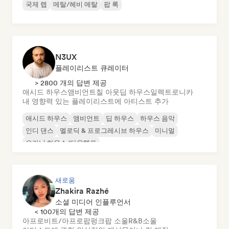
국제 랩
메탈/헤비 메탈
팝 록
N3UX
플레이리스트 큐레이터
> 2800 개의 답변 제공
애시드 하우스
앰비언트
칠 아웃
딥 하우스
일렉트로니카
내 영향력 있는 플레이리스트에 아티스트 추가
애시드 하우스
앰비언트
딥 하우스
하우스 음악
인디 댄스
멜로딕 & 프로그레시브 하우스
미니멀
오가닉 하우스/다운템포
새로움
Zhakira Razhé
소셜 미디어 인플루언서
< 100개의 답변 제공
아프로비트/아프로팝
펑크
팝 소울
R&B
소울