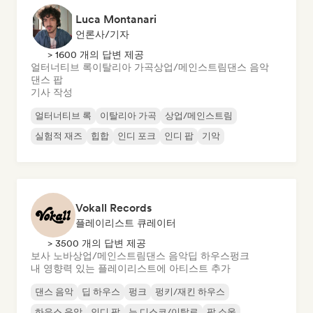
Luca Montanari
언론사/기자
> 1600 개의 답변 제공
얼터너티브 록
이탈리아 가곡
상업/메인스트림
댄스 음악
댄스 팝
기사 작성
얼터너티브 록
이탈리아 가곡
상업/메인스트림
실험적 재즈
힙합
인디 포크
인디 팝
기악
Vokall Records
플레이리스트 큐레이터
> 3500 개의 답변 제공
보사 노바
상업/메인스트림
댄스 음악
딥 하우스
펑크
내 영향력 있는 플레이리스트에 아티스트 추가
댄스 음악
딥 하우스
펑크
펑키/재킨 하우스
하우스 음악
인디 팝
뉴 디스코/이탈로
팝 소울