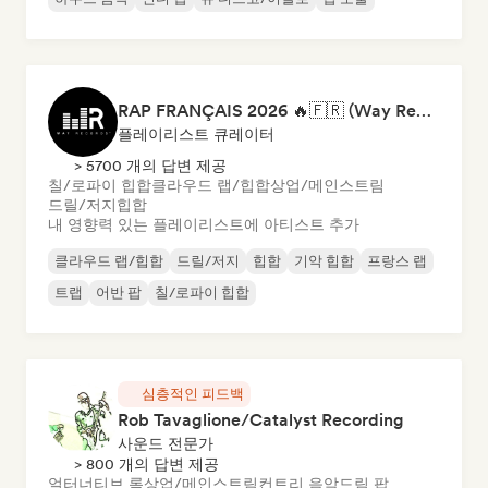
RAP FRANÇAIS 2026 🔥🇫🇷 (Way Records)
플레이리스트 큐레이터
> 5700 개의 답변 제공
칠/로파이 힙합
클라우드 랩/힙합
상업/메인스트림
드릴/저지
힙합
내 영향력 있는 플레이리스트에 아티스트 추가
클라우드 랩/힙합
드릴/저지
힙합
기악 힙합
프랑스 랩
트랩
어반 팝
칠/로파이 힙합
심층적인 피드백
Rob Tavaglione/Catalyst Recording
사운드 전문가
> 800 개의 답변 제공
얼터너티브 록
상업/메인스트림
컨트리 음악
드림 팝