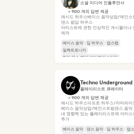
소셜 미디어 인플루언서
> 1100 개의 답변 제공
애시드 하우스
베이스 음악
상업/메인스
댄스 팝
딥 하우스
아티스트에 관한 인상적인 게시물이나 
제작
베이스 음악
딥 하우스
덥스텝
일렉트로니카
하드 댄스/하드코어/하드스타일
하드 테크노
하우스 음악
멜로딕 & 프로그레시브 하우스
Te
플레이리스트 큐레이터
> 1100 개의 답변 제공
애시드 하우스
아프로 하우스/아마피아
베이스 음악
상업/메인스트림
댄스 음악
내 영향력 있는 플레이리스트에 아티스
추가
베이스 음악
댄스 음악
딥 하우스
덥