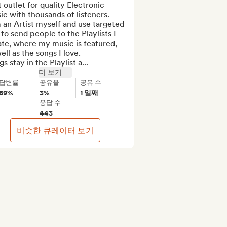
 outlet for quality Electronic 
c with thousands of listeners.

 an Artist myself and use targeted 
to send people to the Playlists I 
te, where my music is featured, 
ell as the songs I love.

s stay in the Playlist a...
더 보기
답변률
공유율
공유 수
89%
3%
1 일째
응답 수
443
비슷한 큐레이터 보기