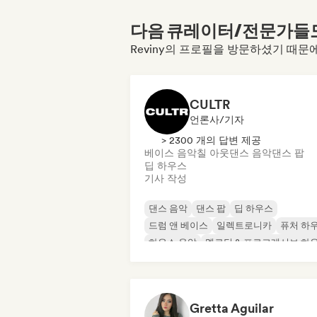
다음 큐레이터/전문가들도 
Reviny의 프로필을 방문하셨기 때문
CULTR
언론사/기자
> 2300 개의 답변 제공
베이스 음악
칠 아웃
댄스 음악
댄스 팝
딥 하우스
기사 작성
댄스 음악
댄스 팝
딥 하우스
드럼 앤 베이스
일렉트로니카
퓨처 하
하우스 음악
멜로딕 & 프로그레시브 하
Gretta Aguilar