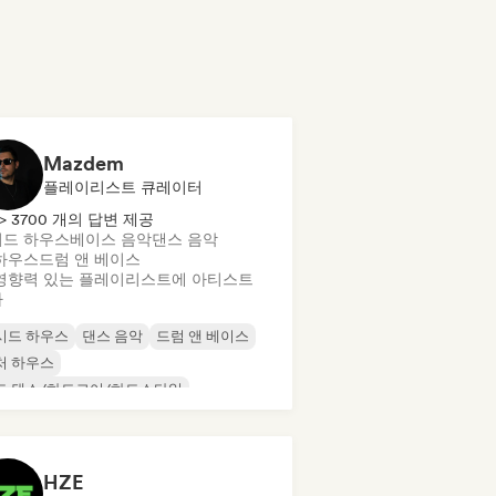
Mazdem
플레이리스트 큐레이터
> 3700 개의 답변 제공
드 하우스
베이스 음악
댄스 음악
하우스
드럼 앤 베이스
영향력 있는 플레이리스트에 아티스트
가
시드 하우스
댄스 음악
드럼 앤 베이스
처 하우스
드 댄스/하드코어/하드스타일
드 테크노
멜로딕 & 프로그레시브 하우스
로딕 테크노
HZE