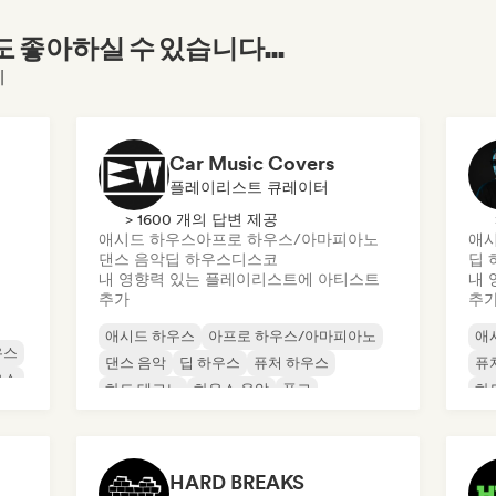
좋아하실 수 있습니다...
에
Car Music Covers
플레이리스트 큐레이터
> 1600 개의 답변 제공
애시드 하우스
아프로 하우스/아마피아노
애시
댄스 음악
딥 하우스
디스코
딥 
내 영향력 있는 플레이리스트에 아티스트
내 
추가
추
애시드 하우스
아프로 하우스/아마피아노
애
우스
댄스 음악
딥 하우스
퓨처 하우스
퓨
우스
하드 테크노
하우스 음악
폰크
하
하
멜
HARD BREAKS