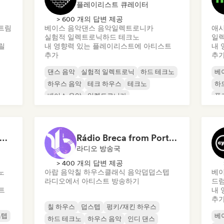
플레이리스트 큐레이터
> 600 개의 답변 제공
트림
베이스 음악
댄스 음악
일렉트로니카
애시
실험적 일렉트로닉
하드 테크노
일
릴
내 영향력 있는 플레이리스트에 아티스트
내 
추가
추
댄스 음악
실험적 일렉트로닉
하드 테크노
베
하우스 음악
테크 하우스
테크노
하
베이스 음악
일렉트로니카
폰
chno Underground Rave Anthems by Orphium
Rádio Breca from Portugal
라디오 방송국
> 400 개의 답변 제공
노
아랍 음악
칠 하우스
클래식 음악
덥
덥스텝
베이
라디오에서 아티스트 방송하기
드럼
트
내 
추
칠 하우스
덥스텝
펑키/재킨 하우스
스텝
베
하드 테크노
하우스 음악
인디 댄스