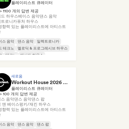
플레이리스트 큐레이터
> 1100 개의 답변 제공
드 하우스
베이스 음악
댄스 음악
렉트로니카
퓨처 하우스
영향력 있는 플레이리스트에 아티스트
가
이스 음악
댄스 음악
일렉트로니카
드 테크노
멜로딕 & 프로그레시브 하우스
크
테크노
애시드 하우스
새로움
Workout House 2026 💪 by Cyclout Records
플레이리스트 큐레이터
> 100 개의 답변 제공
스 음악
댄스 음악
댄스 팝
 앤 베이스
펑키/재킨 하우스
영향력 있는 플레이리스트에 아티스트
가
이스 음악
댄스 음악
댄스 팝