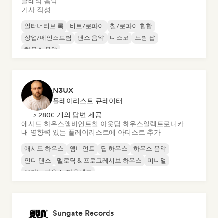
클래식 음악
기사 작성
얼터너티브 록
비트/로파이
칠/로파이 힙합
상업/메인스트림
댄스 음악
디스코
드림 팝
하우스 음악
N3UX
플레이리스트 큐레이터
> 2800 개의 답변 제공
애시드 하우스
앰비언트
칠 아웃
딥 하우스
일렉트로니카
내 영향력 있는 플레이리스트에 아티스트 추가
애시드 하우스
앰비언트
딥 하우스
하우스 음악
인디 댄스
멜로딕 & 프로그레시브 하우스
미니멀
오가닉 하우스/다운템포
Sungate Records