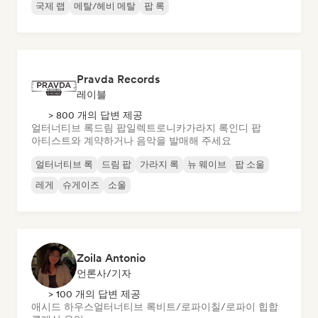
국제 랩
메탈/헤비 메탈
팝 록
Pravda Records
레이블
> 800 개의 답변 제공
얼터너티브 록
드림 팝
일렉트로니카
가라지 록
인디 팝
아티스트와 계약하거나 음악을 발매해 주세요
얼터너티브 록
드림 팝
가라지 록
뉴 웨이브
팝 소울
레게
슈게이즈
소울
Zoila Antonio
언론사/기자
> 100 개의 답변 제공
애시드 하우스
얼터너티브 록
비트/로파이
칠/로파이 힙합