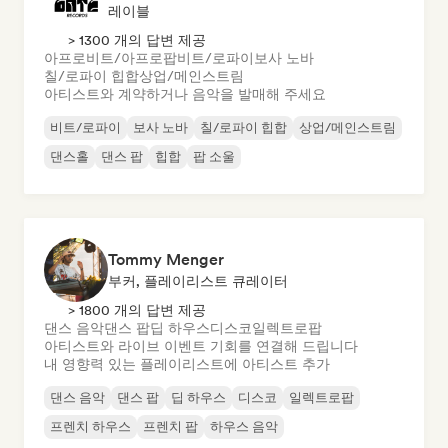
레이블
> 1300 개의 답변 제공
아프로비트/아프로팝
비트/로파이
보사 노바
칠/로파이 힙합
상업/메인스트림
아티스트와 계약하거나 음악을 발매해 주세요
비트/로파이
보사 노바
칠/로파이 힙합
상업/메인스트림
댄스홀
댄스 팝
힙합
팝 소울
Tommy Menger
부커, 플레이리스트 큐레이터
> 1800 개의 답변 제공
댄스 음악
댄스 팝
딥 하우스
디스코
일렉트로팝
아티스트와 라이브 이벤트 기회를 연결해 드립니다
내 영향력 있는 플레이리스트에 아티스트 추가
댄스 음악
댄스 팝
딥 하우스
디스코
일렉트로팝
프렌치 하우스
프렌치 팝
하우스 음악