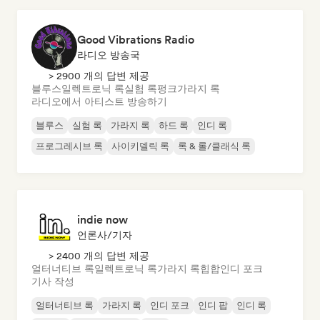
Good Vibrations Radio
라디오 방송국
> 2900 개의 답변 제공
블루스
일렉트로닉 록
실험 록
펑크
가라지 록
라디오에서 아티스트 방송하기
블루스
실험 록
가라지 록
하드 록
인디 록
프로그레시브 록
사이키델릭 록
록 & 롤/클래식 록
indie now
언론사/기자
> 2400 개의 답변 제공
얼터너티브 록
일렉트로닉 록
가라지 록
힙합
인디 포크
기사 작성
얼터너티브 록
가라지 록
인디 포크
인디 팝
인디 록