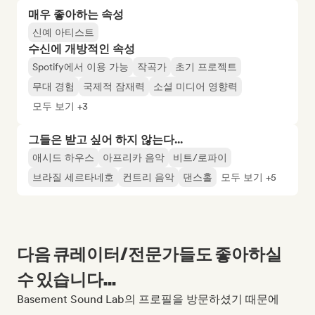
매우 좋아하는 속성
신예 아티스트
수신에 개방적인 속성
Spotify에서 이용 가능
작곡가
초기 프로젝트
무대 경험
국제적 잠재력
소셜 미디어 영향력
모두 보기 +3
그들은 받고 싶어 하지 않는다...
애시드 하우스
아프리카 음악
비트/로파이
브라질 세르타네호
컨트리 음악
댄스홀
모두 보기 +5
다음 큐레이터/전문가들도 좋아하실
수 있습니다...
Basement Sound Lab의 프로필을 방문하셨기 때문에