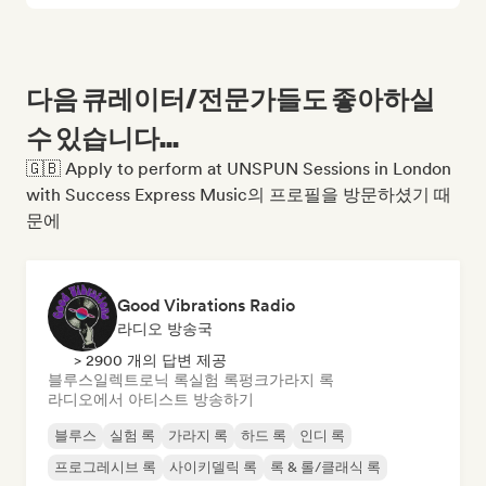
다음 큐레이터/전문가들도 좋아하실
수 있습니다...
🇬🇧 Apply to perform at UNSPUN Sessions in London
with Success Express Music의 프로필을 방문하셨기 때
문에
Good Vibrations Radio
라디오 방송국
> 2900 개의 답변 제공
블루스
일렉트로닉 록
실험 록
펑크
가라지 록
라디오에서 아티스트 방송하기
블루스
실험 록
가라지 록
하드 록
인디 록
프로그레시브 록
사이키델릭 록
록 & 롤/클래식 록