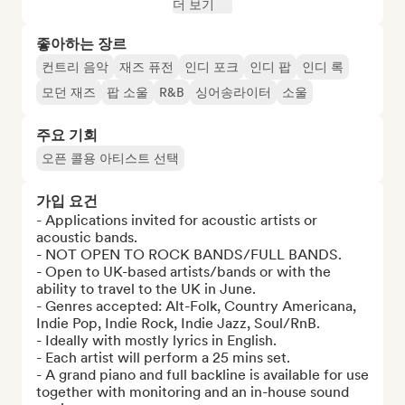
더 보기
좋아하는 장르
컨트리 음악
재즈 퓨전
인디 포크
인디 팝
인디 록
모던 재즈
팝 소울
R&B
싱어송라이터
소울
주요 기회
오픈 콜용 아티스트 선택
가입 요건
- Applications invited for acoustic artists or 
acoustic bands. 

- NOT OPEN TO ROCK BANDS/FULL BANDS.

- Open to UK-based artists/bands or with the 
ability to travel to the UK in June.

- Genres accepted: Alt-Folk, Country Americana, 
Indie Pop, Indie Rock, Indie Jazz, Soul/RnB.

- Ideally with mostly lyrics in English.

- Each artist will perform a 25 mins set.  

- A grand piano and full backline is available for use 
together with monitoring and an in-house sound 