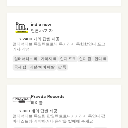
indie now
언론사/기자
> 2400 개의 답변 제공
얼터너티브 록
일렉트로닉 록
가라지 록
힙합
인디 포크
기사 작성
얼터너티브 록
가라지 록
인디 포크
인디 팝
인디 록
국제 랩
메탈/헤비 메탈
팝 록
Pravda Records
레이블
> 800 개의 답변 제공
얼터너티브 록
드림 팝
일렉트로니카
가라지 록
인디 팝
아티스트와 계약하거나 음악을 발매해 주세요