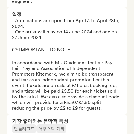
engineer.
일정
- Applications are open from April 3 to April 28th, 
2024.

- One artist will play on 14 June 2024 and one on 
27 June 2024.

👉 IMPORTANT TO NOTE:

In accordance with MU Guidelines for Fair Pay, 
Fair Play and Association of Independent 
Promoters Kitemark,  we aim to be transparent 
and fair as an independent promoter. For this 
event, tickets are on sale at £11 plus booking fee, 
and artists will be paid £5.50 for each ticket sold 
by the artist. We can also provide a discount code 
which will provide for a £5.50/£3.50 split - 
reducing the price by £2 to £9 for guests.
가장 좋아하는 음악적 특성
언플러그드
어쿠스틱 기타