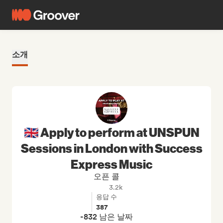
소개
🇬🇧 Apply to perform at UNSPUN
Sessions in London with Success
Express Music
오픈 콜
3.2k
응답 수
387
-832 남은 날짜