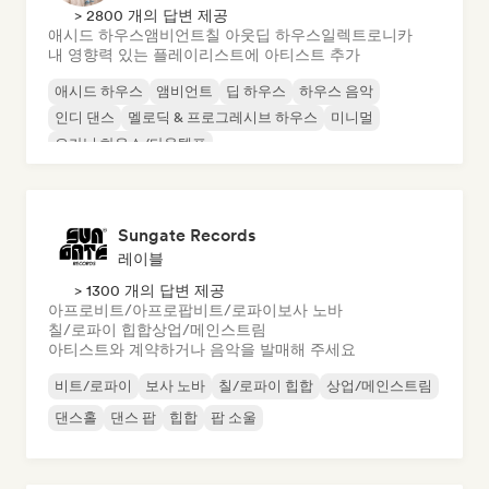
> 2800 개의 답변 제공
애시드 하우스
앰비언트
칠 아웃
딥 하우스
일렉트로니카
내 영향력 있는 플레이리스트에 아티스트 추가
애시드 하우스
앰비언트
딥 하우스
하우스 음악
인디 댄스
멜로딕 & 프로그레시브 하우스
미니멀
오가닉 하우스/다운템포
Sungate Records
레이블
> 1300 개의 답변 제공
아프로비트/아프로팝
비트/로파이
보사 노바
칠/로파이 힙합
상업/메인스트림
아티스트와 계약하거나 음악을 발매해 주세요
비트/로파이
보사 노바
칠/로파이 힙합
상업/메인스트림
댄스홀
댄스 팝
힙합
팝 소울