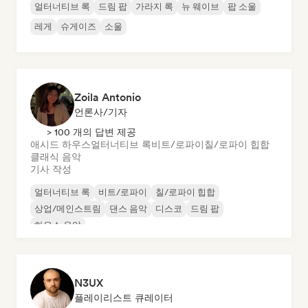
얼터너티브 록
드림 팝
가라지 록
뉴 웨이브
팝 소울
레게
슈게이즈
소울
Zoila Antonio
언론사/기자
> 100 개의 답변 제공
애시드 하우스
얼터너티브 록
비트/로파이
칠/로파이 힙합
클래식 음악
기사 작성
얼터너티브 록
비트/로파이
칠/로파이 힙합
상업/메인스트림
댄스 음악
디스코
드림 팝
하우스 음악
N3UX
플레이리스트 큐레이터