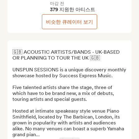
마감 전
379 지원한 아티스트
비슷한 큐레이터 보기
🇬🇧 ACOUSTIC ARTISTS/BANDS - UK-BASED 
OR PLANNING TO TOUR THE UK 🇬🇧

UNSPUN SESSIONS is a unique discovery monthly 
showcase hosted by Success Express Music. 

Five talented artists share the stage, three of 
which have to be brand new, a mix of debuts, 
touring artists and special guests. 

Hosted at intimate speakeasy style venue Piano 
Smithfield, located by The Barbican, London, its 
grown in popularity with artists and audiences 
alike. No many venues can boast a superb Yamaha 
grand pian...