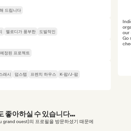
해 드립니다
Indi
orga
리
멜로디가 풍부한
도발적인
our 
Go 
che
예정된 프로젝트
스래시
덥스텝
프렌치 하우스
K-팝/J-팝
좋아하실 수 있습니다...
dants du grand ouest)의 프로필을 방문하셨기 때문에