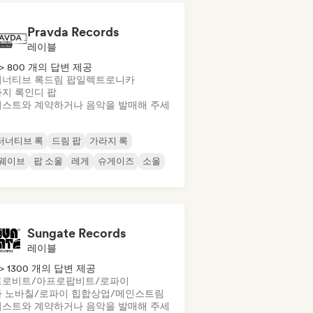
Pravda Records
레이블
> 800 개의 답변 제공
너티브 록
드림 팝
일렉트로니카
지 록
인디 팝
스트와 계약하거나 음악을 발매해 주세
터너티브 록
드림 팝
가라지 록
 웨이브
팝 소울
레게
슈게이즈
소울
Sungate Records
레이블
> 1300 개의 답변 제공
프로비트/아프로팝
비트/로파이
 노바
칠/로파이 힙합
상업/메인스트림
스트와 계약하거나 음악을 발매해 주세