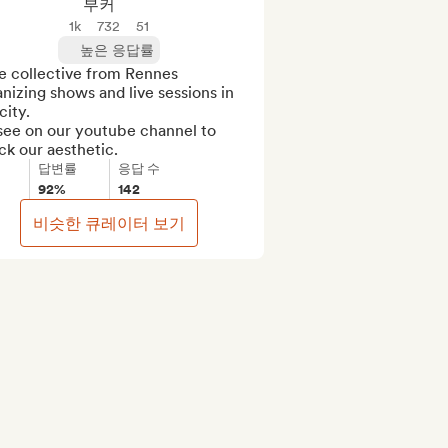
부커
1k
732
51
높은 응답률
e collective from Rennes 
nizing shows and live sessions in 
city.

see on our youtube channel to 
ck our aesthetic.
답변률
응답 수
92%
142
비슷한 큐레이터 보기