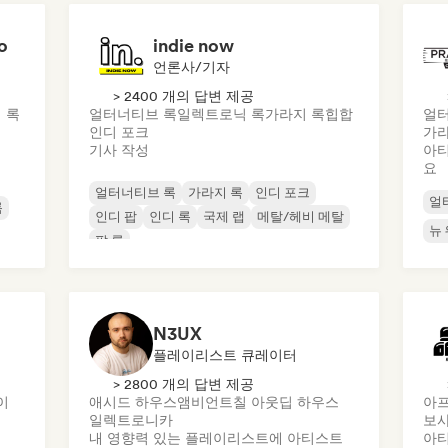
o
indie now
언론사/기자
> 2400 개의 답변 제공
 록
얼터너티브 록
일렉트로닉 록
가라지 록
힙합
얼터
인디 포크
가라
기사 작성
아티
요
얼터너티브 록
가라지 록
인디 포크
얼
록
인디 팝
인디 록
국제 랩
메탈/헤비 메탈
뉴
팝 록
N3UX
플레이리스트 큐레이터
> 2800 개의 답변 제공
이
애시드 하우스
앰비언트
칠 아웃
딥 하우스
아
일렉트로니카
보사
내 영향력 있는 플레이리스트에 아티스트
아티