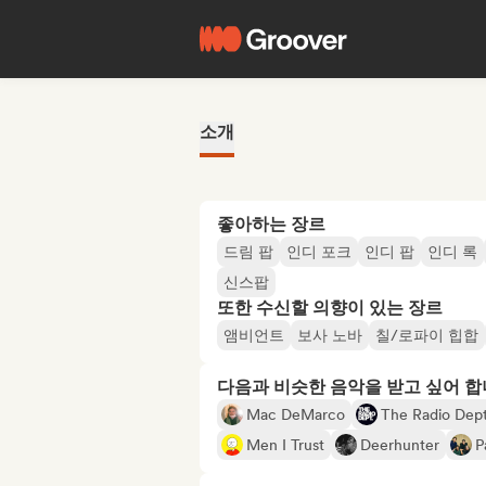
소개
좋아하는 장르
드림 팝
인디 포크
인디 팝
인디 록
신스팝
또한 수신할 의향이 있는 장르
앰비언트
보사 노바
칠/로파이 힙합
다음과 비슷한 음악을 받고 싶어 
Mac DeMarco
The Radio Dept
Men I Trust
Deerhunter
P