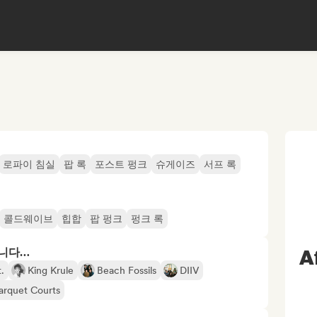
로파이 침실
팝 록
포스트 펑크
슈게이즈
서프 록
콜드웨이브
힙합
팝 펑크
펑크 록
A
합니다…
.
King Krule
Beach Fossils
DIIV
arquet Courts