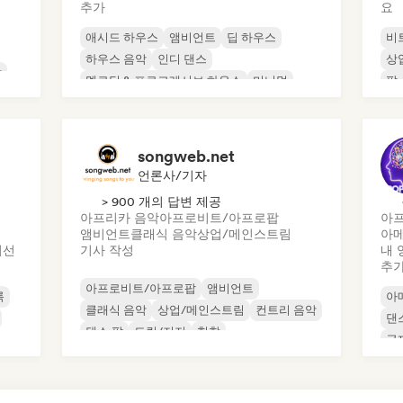
추가
요
애시드 하우스
앰비언트
딥 하우스
비
하우스 음악
인디 댄스
상
악
멜로딕 & 프로그레시브 하우스
미니멀
팝
오가닉 하우스/다운템포
songweb.net
언론사/기자
> 900 개의 답변 제공
아프리카 음악
아프로비트/아프로팝
아
앰비언트
클래식 음악
상업/메인스트림
아
이선
기사 작성
내 
추
아프로비트/아프로팝
앰비언트
록
아
클래식 음악
상업/메인스트림
컨트리 음악
댄
댄스 팝
드릴/저지
힙합
국