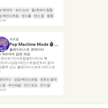
트/로파이
보사 노바
칠/로파이 힙합
업/메인스트림
댄스홀
댄스 팝
힙합
 소울
새로움
Pop Machine Mode 🤖 AI Music, Indie Pop & Dream Pop
플레이리스트 큐레이터
< 100개의 답변 제공
프로비트/아프로팝
얼터너티브 록
메리카나
상업/메인스트림
컨트리 음악
영향력 있는 플레이리스트에 아티스트
가
메리카나
상업/메인스트림
컨트리 음악
스 팝
하이퍼팝
인디 포크
인디 팝
제 팝