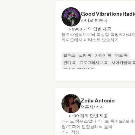
Good Vibrations Radi
라디오 방송국
> 2900 개의 답변 제공
블루스
일렉트로닉 록
실험 록
펑크
가라지
라디오에서 아티스트 방송하기
블루스
실험 록
가라지 록
하드 록
인디 록
프로그레시브 록
사이키델릭 
록 & 롤/클래식 록
Zoila Antonio
언론사/기자
> 100 개의 답변 제공
애시드 하우스
얼터너티브 록
비트/로파
칠/로파이 힙합
클래식 음악
기사 작성