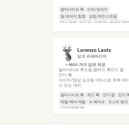
얼터너티브 록
비트/로파이
칠/로파이 힙합
상업/메인스트림
댄스 음악
디스코
드림 팝
하우스 음
Lorenzo Lautz
싱크 슈퍼바이저
> 1600 개의 답변 제공
얼터너티브 록
드림 팝
하드 록
인디 팝
인디 록
이미지/영상 싱크용 아티스트 트랙 라
스 또는 대리
얼터너티브 록
하드 록
인디 팝
인디 
메탈/헤비 메탈
뉴 웨이브
포스트 펑크
사이키델릭 록