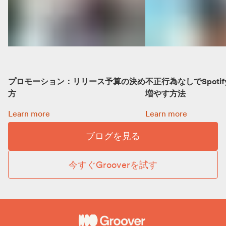
プロモーション：リリース予算の決め
不正行為なしでSpoti
方
増やす方法
プロモーション：リリース予算の決め方:
不正行為なしでSpot
Learn more
Learn more
ブログを見る
今すぐGrooverを試す