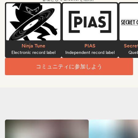
Ninja Tune
PIAS
Secre
Electronic record label
Independent record label
Queb
コミュニティに参加しよう