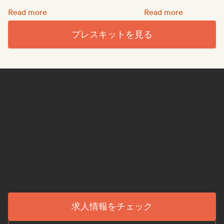
音楽プロモーションスタートアップのGroover、シリーズA
Groover、インデ
Read more
Read more
プレスキットを見る
求人情報をチェック