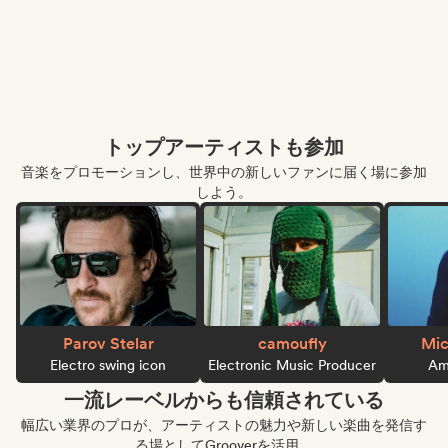
トップアーティストも参加
音楽をプロモーションし、世界中の新しいファンに届く場に参加
しよう。
Parov Stelar
camoufly
Mic
Electro swing icon
Electronic Music Producer
Ame
一流レーベルからも信頼されている
幅広い業界のプロが、アーティストの魅力や新しい楽曲を発信す
る場としてGrooverを活用。