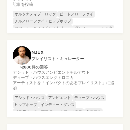
記事を投稿
オルタナティブ・ロック
ビート／ローファイ
チル／ローファイ・ヒップホップ
コマーシャル／メインストリーム
ダンス・ミュージック
ディスコ
ドリーム・ポップ
ヒップホップ
N3UX
プレイリスト・キュレーター
>2800件の回答
アシッド・ハウス
アンビエント
チルアウト
ディープ・ハウス
エレクトロニカ
アーティストを「インパクトのあるプレイリスト」に追
加
アシッド・ハウス
アンビエント
ディープ・ハウス
ヒップホップ
インディー・ダンス
メロディック・プログレッシブ・ハウス
ミニマル
オルガニック・ハウス／ダウンテンポ