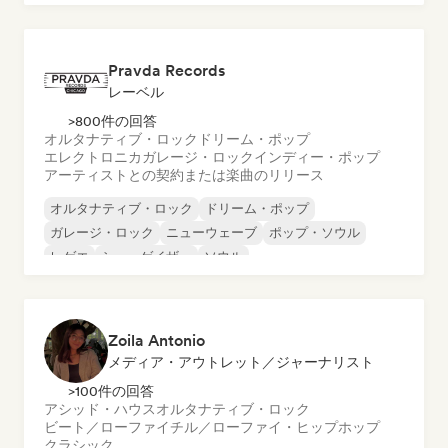
メタル／ヘヴィメタル
ポップ・ロック
Pravda Records
レーベル
>800件の回答
オルタナティブ・ロック
ドリーム・ポップ
エレクトロニカ
ガレージ・ロック
インディー・ポップ
アーティストとの契約または楽曲のリリース
オルタナティブ・ロック
ドリーム・ポップ
ガレージ・ロック
ニューウェーブ
ポップ・ソウル
レゲエ
シューゲイザー
ソウル
Zoila Antonio
メディア・アウトレット／ジャーナリスト
>100件の回答
アシッド・ハウス
オルタナティブ・ロック
ビート／ローファイ
チル／ローファイ・ヒップホップ
クラシック