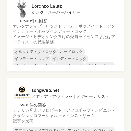
Lorenzo Lautz
シンク・スーパーバイザー
>1600件の回答
オルタナティブ・ロック
ドリーム・ポップ
ハードロック
インディー・ポップ
インディー・ロック
イメージ・ビデオシンク向けの楽曲ライセンスまたはア
ーティストの代理業務
オルタナティブ・ロック
ハードロック
インディー・ポップ
インディー・ロック
メタル／ヘヴィメタル
ニューウェーブ
ポスト・パンク
サイケデリック・ロック
songweb.net
メディア・アウトレット／ジャーナリスト
>900件の回答
アフリカ音楽
アフロビート／アフロポップ
アンビエント
クラシック
コマーシャル／メインストリーム
記事を投稿
アフロビート／アフロポップ
アンビエント
クラシック