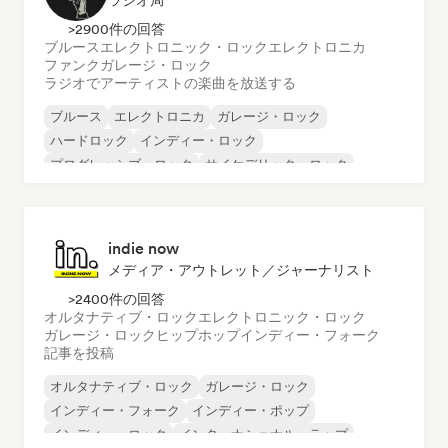
ラジオ局
>2900件の回答
ブルース
エレクトロニック・ロック
エレクトロニカ
ファンク
ガレージ・ロック
ラジオでアーティストの楽曲を放送する
ブルース
エレクトロニカ
ガレージ・ロック
ハードロック
インディー・ロック
プログレッシブ・ロック
サイケデリック・ロック
ロック・アンド・ロール／クラシック・ロック
indie now
メディア・アウトレット／ジャーナリスト
>2400件の回答
オルタナティブ・ロック
エレクトロニック・ロック
ガレージ・ロック
ヒップホップ
インディー・フォーク
記事を投稿
オルタナティブ・ロック
ガレージ・ロック
インディー・フォーク
インディー・ポップ
インディー・ロック
インターナショナル・ラップ