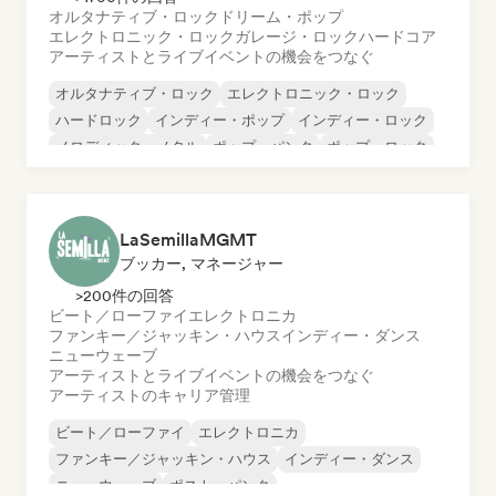
オルタナティブ・ロック
ドリーム・ポップ
エレクトロニック・ロック
ガレージ・ロック
ハードコア
アーティストとライブイベントの機会をつなぐ
オルタナティブ・ロック
エレクトロニック・ロック
ハードロック
インディー・ポップ
インディー・ロック
メロディック・メタル
ポップ・パンク
ポップ・ロック
LaSemillaMGMT
ブッカー, マネージャー
>200件の回答
ビート／ローファイ
エレクトロニカ
ファンキー／ジャッキン・ハウス
インディー・ダンス
ニューウェーブ
アーティストとライブイベントの機会をつなぐ
アーティストのキャリア管理
ビート／ローファイ
エレクトロニカ
ファンキー／ジャッキン・ハウス
インディー・ダンス
ニューウェーブ
ポスト・パンク