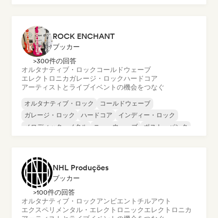
プログレッシブ・ポップ
サイケデリック・ポップ
ROCK ENCHANT
ブッカー
>300件の回答
オルタナティブ・ロック
コールドウェーブ
エレクトロニカ
ガレージ・ロック
ハードコア
アーティストとライブイベントの機会をつなぐ
オルタナティブ・ロック
コールドウェーブ
ガレージ・ロック
ハードコア
インディー・ロック
メロディック・メタル
ニューウェーブ
ポスト・パンク
NHL Produções
ブッカー
>100件の回答
オルタナティブ・ロック
アンビエント
チルアウト
エクスペリメンタル・エレクトロニック
エレクトロニカ