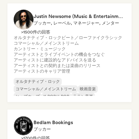
Justin Newsome (Music & Entertainment Executive | A&R, Artist Development & Partnerships | Applied AI & Systems Strategy)
ブッカー, レーベル, マネージャー, メンター
>1500件の回答
オルタナティブ・ロック
ビート／ローファイ
クラシック
コマーシャル／メインストリーム
カントリー・ミュージック
アーティストとライブイベントの機会をつなぐ
アーティストに建設的なアドバイスを送る
アーティストとの契約または楽曲のリリース
アーティストのキャリア管理
オルタナティブ・ロック
コマーシャル／メインストリーム
映画音楽
ヒップホップ
K-POP/J-POP
ラテン音楽
ポップ・パンク
ポップ・ロック
Bedlam Bookings
ブッカー
>1700件の回答