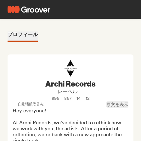
プロフィール
Archi Records
レーベル
896
867
14
12
自動翻訳済み
原文を表示
Hey everyone!

At Archi Records, we've decided to rethink how 
we work with you, the artists. After a period of 
reflection, we're back with a new approach: the 
single track.
