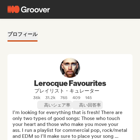
プロフィール
Lerocque Favourites
プレイリスト・キュレーター
36k
31.2k
765
409
145
高いシェア率
高い回答率
I'm looking for everything that is fresh! There are 
only two types of good songs: Those who touch 
your heart and those who make you move your 
ass. I run a playlist for commercial pop, rock/metal 
and EDM so I'll make sure to place your song ...