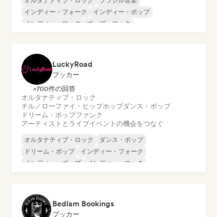
オルタナティブ・ロック
ブラジル音楽
インディー・フォーク
インディー・ポップ
インディー・ロック
ポップ・ロック
ロック・アンド・ロール／クラシック・ロック
アフリカ音楽
LuckyRoad
ブッカー
>700件の回答
オルタナティブ・ロック
チル／ローファイ・ヒップホップ
ダンス・ポップ
ドリーム・ポップ
ファンク
アーティストとライブイベントの機会をつなぐ
オルタナティブ・ロック
ダンス・ポップ
ドリーム・ポップ
インディー・フォーク
インディー・ポップ
インディー・ロック
ポップ・パンク
ポップ・ロック
Bedlam Bookings
ブッカー