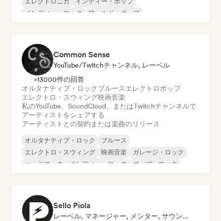
エレクトロニカ
インディー・ポップ
インディー・ロック
ワールド・ポップ
ヌーヴェル・シーン
ポップ・ロック
Common Sense
YouTube/Twitchチャンネル, レーベル
>13000件の回答
オルタナティブ・ロック
ブルース
エレクトロポップ
エレクトロ・スウィング
映画音楽
私のYouTube、SoundCloud、またはTwitchチャンネルで
アーティストをシェアする
アーティストとの契約または楽曲のリリース
オルタナティブ・ロック
ブルース
エレクトロ・スウィング
映画音楽
ガレージ・ロック
ハードロック
インディー・ロック
ポップ・ロック
Sello Piola
レーベル, マネージャー, メンター, サウンドエキスパート