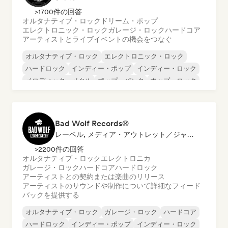
>1700件の回答
オルタナティブ・ロック
ドリーム・ポップ
エレクトロニック・ロック
ガレージ・ロック
ハードコア
アーティストとライブイベントの機会をつなぐ
オルタナティブ・ロック
エレクトロニック・ロック
ハードロック
インディー・ポップ
インディー・ロック
メロディック・メタル
ポップ・パンク
ポップ・ロック
Bad Wolf Records®
レーベル, メディア・アウトレット／ジャーナリスト, サウンドエキスパート
>2200件の回答
オルタナティブ・ロック
エレクトロニカ
ガレージ・ロック
ハードコア
ハードロック
アーティストとの契約または楽曲のリリース
アーティストのサウンドや制作について詳細なフィード
バックを提供する
オルタナティブ・ロック
ガレージ・ロック
ハードコア
ハードロック
インディー・ポップ
インディー・ロック