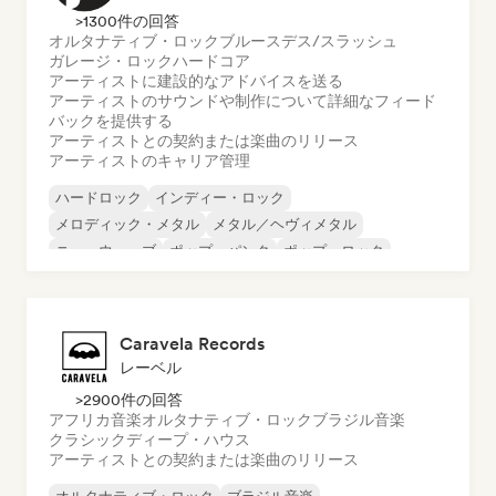
>1300件の回答
オルタナティブ・ロック
ブルース
デス/スラッシュ
ガレージ・ロック
ハードコア
アーティストに建設的なアドバイスを送る
アーティストのサウンドや制作について詳細なフィード
バックを提供する
アーティストとの契約または楽曲のリリース
アーティストのキャリア管理
ハードロック
インディー・ロック
メロディック・メタル
メタル／ヘヴィメタル
ニューウェーブ
ポップ・パンク
ポップ・ロック
プログレッシブ・ロック
Caravela Records
レーベル
>2900件の回答
アフリカ音楽
オルタナティブ・ロック
ブラジル音楽
クラシック
ディープ・ハウス
アーティストとの契約または楽曲のリリース