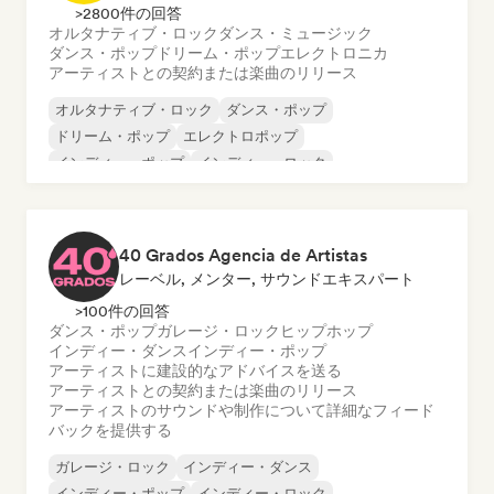
>2800件の回答
オルタナティブ・ロック
ダンス・ミュージック
ダンス・ポップ
ドリーム・ポップ
エレクトロニカ
アーティストとの契約または楽曲のリリース
オルタナティブ・ロック
ダンス・ポップ
ドリーム・ポップ
エレクトロポップ
インディー・ポップ
インディー・ロック
ポップ・ロック
ポップ・ソウル
40 Grados Agencia de Artistas
レーベル, メンター, サウンドエキスパート
>100件の回答
ダンス・ポップ
ガレージ・ロック
ヒップホップ
インディー・ダンス
インディー・ポップ
アーティストに建設的なアドバイスを送る
アーティストとの契約または楽曲のリリース
アーティストのサウンドや制作について詳細なフィード
バックを提供する
ガレージ・ロック
インディー・ダンス
インディー・ポップ
インディー・ロック