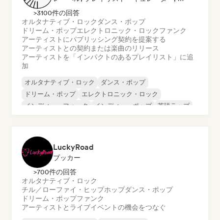
>3100件の回答
オルタナティブ・ロック
ダンス・ポップ
ドリーム・ポップ
エレクトロニック・ロック
ファンク
アーティストにパブリッシング契約を提案する
アーティストとの契約または楽曲のリリース
アーティストを「インパクトのあるプレイリスト」に追
加
オルタナティブ・ロック
ダンス・ポップ
ドリーム・ポップ
エレクトロニック・ロック
インディー・フォーク
インディー・ポップ
英語ラップ
シンセウェーブ
LuckyRoad
ブッカー
>700件の回答
オルタナティブ・ロック
チル／ローファイ・ヒップホップ
ダンス・ポップ
ドリーム・ポップ
ファンク
アーティストとライブイベントの機会をつなぐ