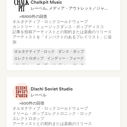
Chalkpit Music
レーベル, メディア・アウトレット／ジャーナリスト, プレイリスト・キュレーター
>15100件の回答
オルタナティブ・ロック
コールドウェーブ
カントリー・ミュージック
ダンス・ポップ
ディスコ
記事を投稿
アーティストとの契約または楽曲のリリース
アーティストを「インパクトのあるプレイリスト」に追
加
オルタナティブ・ロック
ダンス・ポップ
エレクトロポップ
インディー・フォーク
インディー・ポップ
インディー・ロック
ポップ・ロック
サイケデリック・ポップ
Dischi Soviet Studio
レーベル
>500件の回答
オルタナティブ・ロック
コールドウェーブ
ドリーム・ポップ
エレクトロニック・ロック
エレクトロポップ
アーティストとの契約または楽曲のリリース