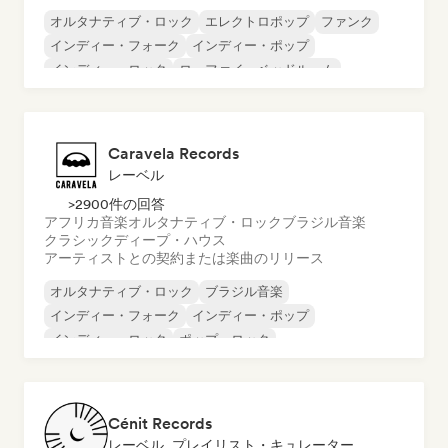
オルタナティブ・ロック
エレクトロポップ
ファンク
インディー・フォーク
インディー・ポップ
インディー・ロック
ローファイ・ベッドルーム
サイケデリック・ポップ
Caravela Records
レーベル
>2900件の回答
アフリカ音楽
オルタナティブ・ロック
ブラジル音楽
クラシック
ディープ・ハウス
アーティストとの契約または楽曲のリリース
オルタナティブ・ロック
ブラジル音楽
インディー・フォーク
インディー・ポップ
インディー・ロック
ポップ・ロック
ロック・アンド・ロール／クラシック・ロック
アフリカ音楽
Cénit Records
レーベル, プレイリスト・キュレーター, 発行者