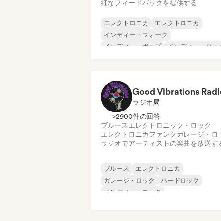
細なフィードバックを提供する
エレクトロニカ
エレクトロニカ
インディー・フォーク
インディー・ポップ
インディー・ロッ
メタル／ヘヴィメタル
ポスト・パンク
ロック・アンド・ロール／クラシック・
ック
Good Vibrations Radi
ラジオ局
>2900件の回答
ブルース
エレクトロニック・ロック
エレクトロニカ
ファンク
ガレージ・ロ
ラジオでアーティストの楽曲を放送す
ブルース
エレクトロニカ
ガレージ・ロック
ハードロック
インディー・ロック
プログレッシブ・ロック
サイケデリック・ロック