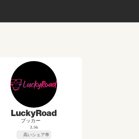
LuckyRoad
ブッカー
3.9k
高いシェア率