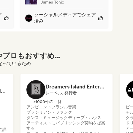
James Tonic
ア
ソーシャルメディアでシェア
済み
プロもおすすめ...
になっているため
Dreamers Island Entertainment
Rob Tavaglione/Catalyst Recording
レーベル, 発行者
>1000件の回答
アンビエント
ブラジル音楽
ビ
ブラジリアン・ファンク
チ
ダンス・ミュージック
ディープ・ハウス
ク
アーティストにパブリッシング契約を提案
ド
する
ア
て詳