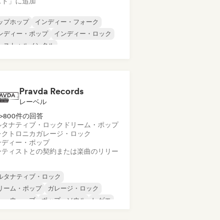
スト」に追加
ップホップ
インディー・フォーク
ンディー・ポップ
インディー・ロック
ンストゥルメンタル
ンストゥルメンタル・ヒップホップ
ンターナショナル・ラップ
英語ラップ
Pravda Records
レーベル
>800件の回答
ルタナティブ・ロック
ドリーム・ポップ
レクトロニカ
ガレージ・ロック
ンディー・ポップ
ーティストとの契約または楽曲のリリー
ルタナティブ・ロック
リーム・ポップ
ガレージ・ロック
ューウェーブ
ポップ・ソウル
レゲエ
ューゲイザー
ソウル