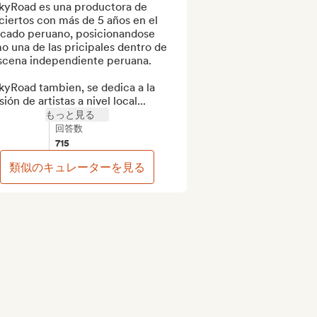
kyRoad es una productora de 
iertos con más de 5 años en el 
cado peruano, posicionandose 
 una de las pricipales dentro de 
scena independiente peruana. 

yRoad tambien, se dedica a la 
sión de artistas a nivel local...
もっと見る
回答数
715
類似のキュレーターを見る