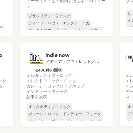
アーティストとの契約または楽曲のリリー
リ
ス
ヒ
ブラジリアン・ファンク
イ
ディープ・ハウス
エレクトロニカ
イ
ク
エレクトロポップ
フューチャー・ハウス
イ
ヒップホップ
ヒップホップ
イ
ロ
テックハウス
o
indie now
メディア・アウトレット／ジャーナリスト
>2400件の回答
オルタナティブ・ロック
オ
ック
エレクトロニック・ロック
エ
る
ガレージ・ロック
ヒップホップ
イ
インディー・フォーク
ア
記事を投稿
ス
オルタナティブ・ロック
オ
ガレージ・ロック
インディー・フォーク
ド
インディー・ポップ
インディー・ロック
ニ
インターナショナル・ラップ
シ