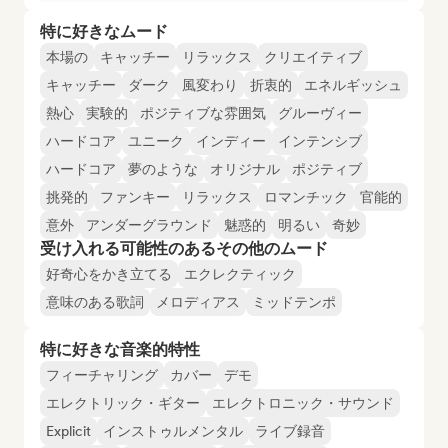
特に好きなムード
本場の
キャッチー
リラックス
クリエイティブ
キャッチー
ダーク
風変わり
折衷的
エネルギッシュ
熱心
実験的
ポジティブな雰囲気
グルーヴィー
ハードコア
ユニーク
インディー
インテンシブ
ハードコア
夢のような
オリジナル
ポジティブ
挑発的
ファンキー
リラックス
ロマンチック
官能的
意外
アンダーグラウンド
魅惑的
明るい
奇妙
受け入れる可能性のあるその他のムード
好奇心をかき立てる
エクレクティック
意味のある歌詞
メロディアス
ミッドテンポ
特に好きな音楽的特性
フィーチャリング
カバー
デモ
エレクトリック・ギター
エレクトロニック・サウンド
Explicit
インストゥルメンタル
ライブ録音