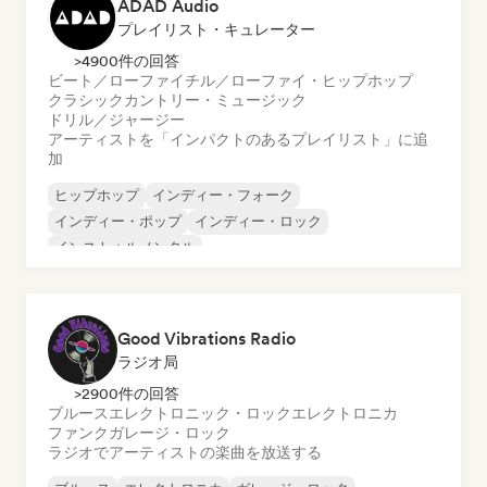
ADAD Audio
プレイリスト・キュレーター
>4900件の回答
ビート／ローファイ
チル／ローファイ・ヒップホップ
クラシック
カントリー・ミュージック
ドリル／ジャージー
アーティストを「インパクトのあるプレイリスト」に追
加
ヒップホップ
インディー・フォーク
インディー・ポップ
インディー・ロック
インストゥルメンタル
インストゥルメンタル・ヒップホップ
インターナショナル・ラップ
英語ラップ
Good Vibrations Radio
ラジオ局
>2900件の回答
ブルース
エレクトロニック・ロック
エレクトロニカ
ファンク
ガレージ・ロック
ラジオでアーティストの楽曲を放送する