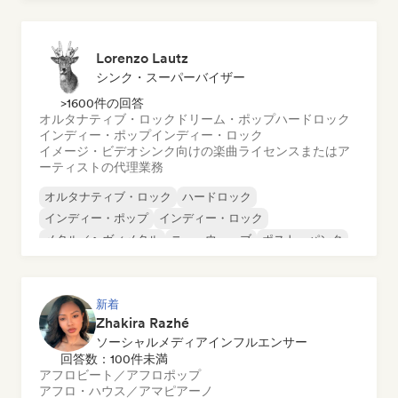
ディスコ
ドリーム・ポップ
ヒップホップ
Lorenzo Lautz
シンク・スーパーバイザー
>1600件の回答
オルタナティブ・ロック
ドリーム・ポップ
ハードロック
インディー・ポップ
インディー・ロック
イメージ・ビデオシンク向けの楽曲ライセンスまたはア
ーティストの代理業務
オルタナティブ・ロック
ハードロック
インディー・ポップ
インディー・ロック
メタル／ヘヴィメタル
ニューウェーブ
ポスト・パンク
サイケデリック・ロック
新着
Zhakira Razhé
ソーシャルメディアインフルエンサー
回答数：100件未満
アフロビート／アフロポップ
アフロ・ハウス／アマピアーノ