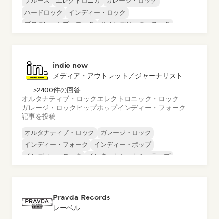
ブルース
エレクトロニカ
ガレージ・ロック
ハードロック
インディー・ロック
プログレッシブ・ロック
サイケデリック・ロック
ロック・アンド・ロール／クラシック・ロック
indie now
メディア・アウトレット／ジャーナリスト
>2400件の回答
オルタナティブ・ロック
エレクトロニック・ロック
ガレージ・ロック
ヒップホップ
インディー・フォーク
記事を投稿
オルタナティブ・ロック
ガレージ・ロック
インディー・フォーク
インディー・ポップ
インディー・ロック
インターナショナル・ラップ
メタル／ヘヴィメタル
ポップ・ロック
Pravda Records
レーベル