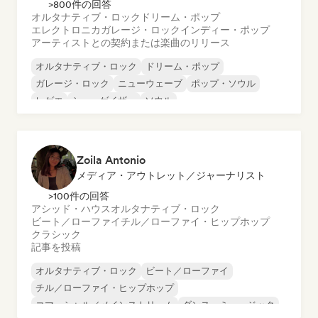
>800件の回答
オルタナティブ・ロック
ドリーム・ポップ
エレクトロニカ
ガレージ・ロック
インディー・ポップ
アーティストとの契約または楽曲のリリース
オルタナティブ・ロック
ドリーム・ポップ
ガレージ・ロック
ニューウェーブ
ポップ・ソウル
レゲエ
シューゲイザー
ソウル
Zoila Antonio
メディア・アウトレット／ジャーナリスト
>100件の回答
アシッド・ハウス
オルタナティブ・ロック
ビート／ローファイ
チル／ローファイ・ヒップホップ
クラシック
記事を投稿
オルタナティブ・ロック
ビート／ローファイ
チル／ローファイ・ヒップホップ
コマーシャル／メインストリーム
ダンス・ミュージック