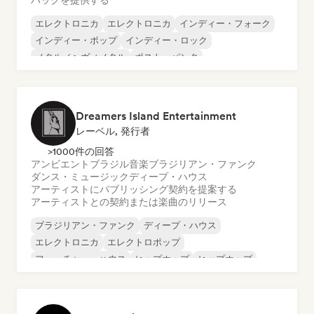
バックを提供する
エレクトロニカ
エレクトロニカ
インディー・フォーク
インディー・ポップ
インディー・ロック
メタル／ヘヴィメタル
ポスト・パンク
ロック・アンド・ロール／クラシック・ロック
Dreamers Island Entertainment
レーベル, 発行者
>1000件の回答
アンビエント
ブラジル音楽
ブラジリアン・ファンク
ダンス・ミュージック
ディープ・ハウス
アーティストにパブリッシング契約を提案する
アーティストとの契約または楽曲のリリース
ブラジリアン・ファンク
ディープ・ハウス
エレクトロニカ
エレクトロポップ
フューチャー・ハウス
ヒップホップ
ヒップホップ
テックハウス