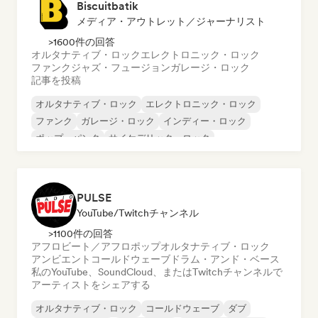
Biscuitbatik
メディア・アウトレット／ジャーナリスト
>1600件の回答
オルタナティブ・ロック
エレクトロニック・ロック
ファンク
ジャズ・フュージョン
ガレージ・ロック
記事を投稿
オルタナティブ・ロック
エレクトロニック・ロック
ファンク
ガレージ・ロック
インディー・ロック
ポップ・パンク
サイケデリック・ロック
パンク・ロック
PULSE
YouTube/Twitchチャンネル
>1100件の回答
アフロビート／アフロポップ
オルタナティブ・ロック
アンビエント
コールドウェーブ
ドラム・アンド・ベース
私のYouTube、SoundCloud、またはTwitchチャンネルで
アーティストをシェアする
オルタナティブ・ロック
コールドウェーブ
ダブ