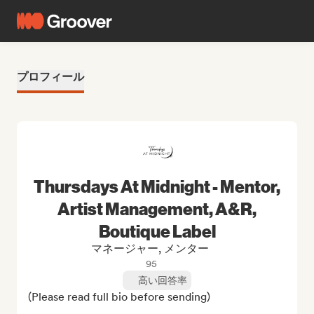
プロフィール
Thursdays At Midnight - Mentor,
Artist Management, A&R,
Boutique Label
マネージャー, メンター
95
高い回答率
(Please read full bio before sending)
