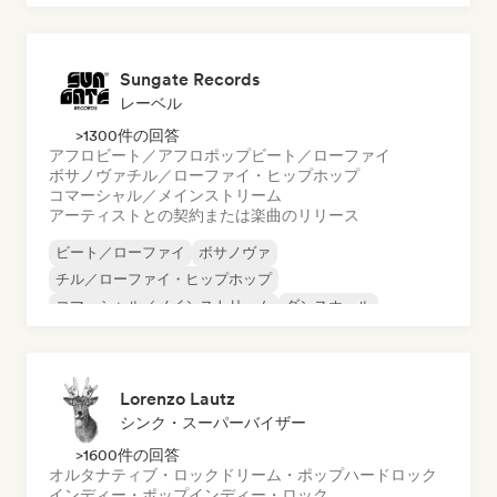
オルガニック・ハウス／ダウンテンポ
Sungate Records
レーベル
>1300件の回答
アフロビート／アフロポップ
ビート／ローファイ
ボサノヴァ
チル／ローファイ・ヒップホップ
コマーシャル／メインストリーム
アーティストとの契約または楽曲のリリース
ビート／ローファイ
ボサノヴァ
チル／ローファイ・ヒップホップ
コマーシャル／メインストリーム
ダンスホール
ダンス・ポップ
ヒップホップ
ポップ・ソウル
Lorenzo Lautz
シンク・スーパーバイザー
>1600件の回答
オルタナティブ・ロック
ドリーム・ポップ
ハードロック
インディー・ポップ
インディー・ロック