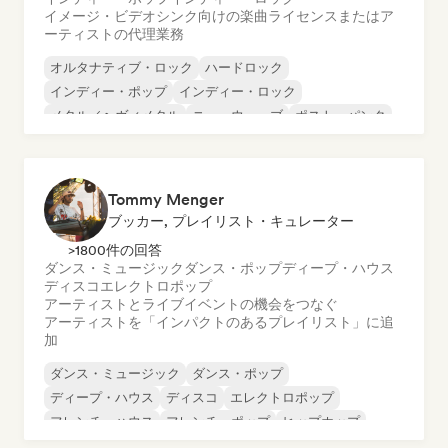
イメージ・ビデオシンク向けの楽曲ライセンスまたはア
ーティストの代理業務
オルタナティブ・ロック
ハードロック
インディー・ポップ
インディー・ロック
メタル／ヘヴィメタル
ニューウェーブ
ポスト・パンク
サイケデリック・ロック
Tommy Menger
ブッカー, プレイリスト・キュレーター
>1800件の回答
ダンス・ミュージック
ダンス・ポップ
ディープ・ハウス
ディスコ
エレクトロポップ
アーティストとライブイベントの機会をつなぐ
アーティストを「インパクトのあるプレイリスト」に追
加
ダンス・ミュージック
ダンス・ポップ
ディープ・ハウス
ディスコ
エレクトロポップ
フレンチ・ハウス
フレンチ・ポップ
ヒップホップ