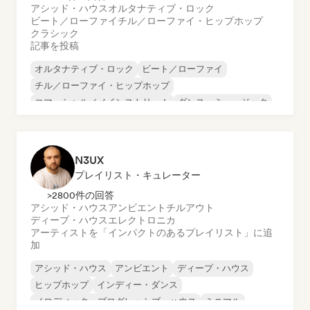
アシッド・ハウス
オルタナティブ・ロック
ビート／ローファイ
チル／ローファイ・ヒップホップ
クラシック
記事を投稿
オルタナティブ・ロック
ビート／ローファイ
チル／ローファイ・ヒップホップ
コマーシャル／メインストリーム
ダンス・ミュージック
ディスコ
ドリーム・ポップ
ヒップホップ
N3UX
プレイリスト・キュレーター
>2800件の回答
アシッド・ハウス
アンビエント
チルアウト
ディープ・ハウス
エレクトロニカ
アーティストを「インパクトのあるプレイリスト」に追
加
アシッド・ハウス
アンビエント
ディープ・ハウス
ヒップホップ
インディー・ダンス
メロディック・プログレッシブ・ハウス
ミニマル