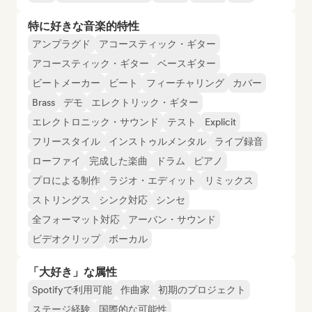
特に好きな音楽的特性
アンプラグド
アコースティック・ギター
アコースティック・ギター
ベースギター
ビートメーカー
ビート
フィーチャリング
カバー
Brass
デモ
エレクトリック・ギター
エレクトロニック・サウンド
テスト
Explicit
フリースタイル
インストゥルメンタル
ライブ録音
ローファイ
完成した楽曲
ドラム
ピアノ
プロによる制作
ラジオ・エディット
リミックス
ストリングス
シンク対応
シンセ
全フォーマット対応
アーバン・サウンド
ビデオクリップ
ボーカル
「大好き」な属性
Spotifyで利用可能
作曲家
初期のプロジェクト
ステージ経験
国際的な可能性