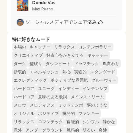
Dónde Vas
Max Ruano
ソーシャルメディアでシェア済み
特に好きなムード
本場の
キャッチー
リラックス
コンテンポラリー
クリエイティブ
好奇心をかき立てる
キャッチー
ダーク
型破り
ダウンビート
ドラマチック
風変わり
折衷的
エネルギッシュ
熱心
実験的
スタンダード
エクレクティック
ポジティブな雰囲気
グルーヴィー
ハードコア
ユニーク
インディー
インテンシブ
ハードコア
意味のある歌詞
メインストリーム
メロウ
メロディアス
ミッドテンポ
夢のような
オリジナル
ポジティブ
挑発的
ファンキー
リラックス
ロマンチック
官能的
シンプル
静かな
意外
アンダーグラウンド
魅惑的
明るい
奇妙