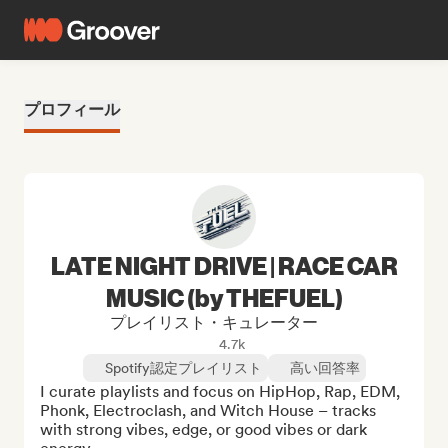
プロフィール
LATE NIGHT DRIVE | RACE CAR
MUSIC (by THEFUEL)
プレイリスト・キュレーター
4.7k
Spotify認定プレイリスト
高い回答率
I curate playlists and focus on HipHop, Rap, EDM, 
Phonk, Electroclash, and Witch House – tracks 
with strong vibes, edge, or good vibes or dark 