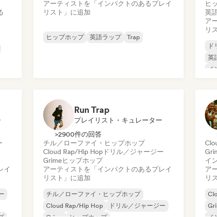
アーティストを「インパクトのあるプレイ
ヒ
る
リスト」に追加
英
ア
リ
ヒップホップ
英語ラップ
Trap
ド
英
イ
フ
Run Trap
ー
プレイリスト・キュレーター
>2900件の回答
ー
チル／ローファイ・ヒップホップ
Clo
Cloud Rap/Hip Hop
ドリル／ジャージー
Gri
Grime
ヒップホップ
イ
レイ
アーティストを「インパクトのあるプレイ
ア
リスト」に追加
リ
ー
チル／ローファイ・ヒップホップ
Cl
Cloud Rap/Hip Hop
ドリル／ジャージー
Gr