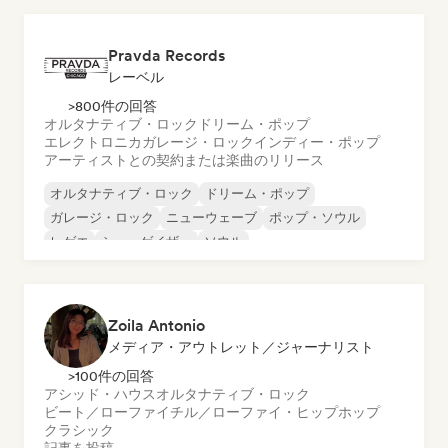
Pravda Records
レーベル
>800件の回答
オルタナティブ・ロック
ドリーム・ポップ
エレクトロニカ
ガレージ・ロック
インディー・ポップ
アーティストとの契約または楽曲のリリース
オルタナティブ・ロック
ドリーム・ポップ
ガレージ・ロック
ニューウェーブ
ポップ・ソウル
レゲエ
シューゲイザー
ソウル
Zoila Antonio
メディア・アウトレット／ジャーナリスト
>100件の回答
アシッド・ハウス
オルタナティブ・ロック
ビート／ローファイ
チル／ローファイ・ヒップホップ
クラシック