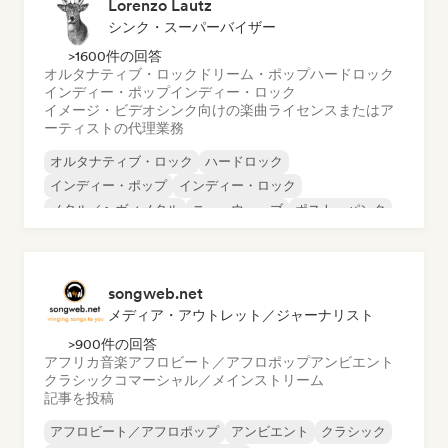
Lorenzo Lautz
シンク・スーパーバイザー
>1600件の回答
オルタナティブ・ロック
ドリーム・ポップ
ハードロック
インディー・ポップ
インディー・ロック
イメージ・ビデオシンク向けの楽曲ライセンスまたはア
ーティストの代理業務
オルタナティブ・ロック
ハードロック
インディー・ポップ
インディー・ロック
メタル／ヘヴィメタル
ニューウェーブ
ポスト・パンク
サイケデリック・ロック
songweb.net
メディア・アウトレット／ジャーナリスト
>900件の回答
アフリカ音楽
アフロビート／アフロポップ
アンビエント
クラシック
コマーシャル／メインストリーム
記事を投稿
アフロビート／アフロポップ
アンビエント
クラシック