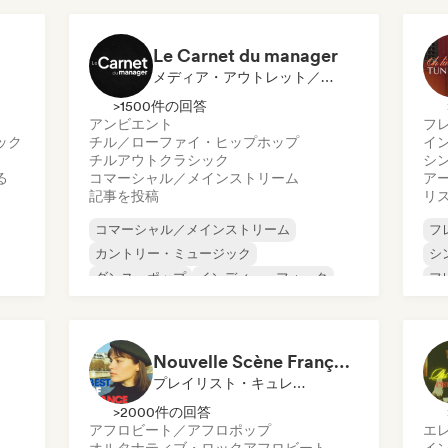
ワ
Le Carnet du manager
メディア・アウトレット／ジャーナリスト
>1500件の回答
アンビエント
フ
ック
チル／ローファイ・ヒップホップ
イ
チルアウト
クラシック
シ
る
コマーシャル／メインストリーム
ア
記事を投稿
リ
コマーシャル／メインストリーム
フ
カントリー・ミュージック
シ
ダンス・ポップ
インディー・フォーク
フ
ヌーヴェル・シーン
フレンチ・ラップ
イ
ク
シンガーソングライター
アンビエント
イ
Nouvelle Scène Française : Pop, Indie & Chanson Émergente
プレイリスト・キュレーター
>2000件の回答
アフロビート／アフロポップ
エ