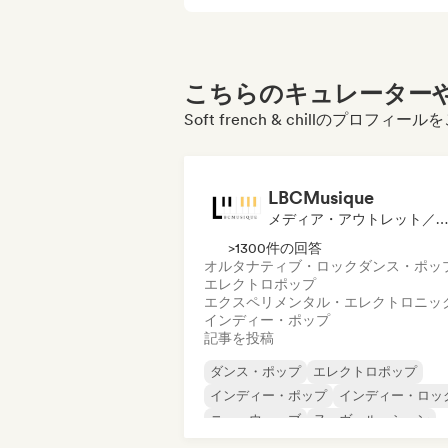
こちらのキュレーターや
Soft french & chillのプロフ
LBCMusique
メディア・アウトレット／ジャーナリスト
>1300件の回答
オルタナティブ・ロック
ダンス・ポッ
エレクトロポップ
エクスペリメンタル・エレクトロニッ
インディー・ポップ
記事を投稿
ダンス・ポップ
エレクトロポップ
インディー・ポップ
インディー・ロッ
ニューウェーブ
ヌーヴェル・シーン
ポップ・ロック
シンガーソングライタ