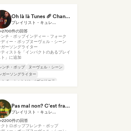
ールド・ポップ
ヌーヴェル・シーン
Oh là là Tunes 🥖 Chanson Française & Nouvelle Scène Française
プレイリスト・キュレーター
>2700件の回答
レンチ・ポップ
インディー・フォーク
ンディー・ポップ
ヌーヴェル・シーン
ンガーソングライター
ーティストを「インパクトのあるプレイ
スト」に追加
レンチ・ポップ
ヌーヴェル・シーン
ンガーソングライター
レンチ・シャンソン／ヴァリエテ
ンディー・フォーク
ンディー・ポップ
Pas mal non? C'est français
プレイリスト・キュレーター
>2200件の回答
レクトロポップ
フレンチ・ポップ