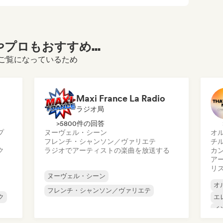
プロもおすすめ...
ィールをご覧になっているため
Maxi France La Radio
ラジオ局
>5800件の回答
プ
ヌーヴェル・シーン
オ
フレンチ・シャンソン／ヴァリエテ
チ
ク
ラジオでアーティストの楽曲を放送する
カ
ア
リ
ヌーヴェル・シーン
オ
フレンチ・シャンソン／ヴァリエテ
ク
エ
イ
ー
イ