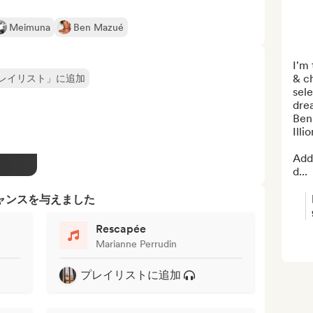
Meimuna
Ben Mazué
I'm 
& ch
レイリスト」に追加
sele
drea
Ben
Illi
Add 
d...
ャンスを与えました
Rescapée
Marianne Perrudin
プレイリストに追加