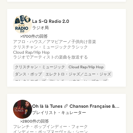
ワールド・ポップ
シンガーソングライター
La S-Q Radio 2.0
ラジオ局
>1700件の回答
アフロ・ハウス／アマピアーノ
子供向け音楽
クリスチャン・ミュージック
クラシック
Cloud Rap/Hip Hop
ラジオでアーティストの楽曲を放送する
クリスチャン・ミュージック
Cloud Rap/Hip Hop
ダンス・ポップ
エレクトロ・ジャズ／ニュー・ジャズ
エレクトロポップ
フレンチ・ハウス
ヒップホップ
ネオ／モダン・クラシック
Oh là là Tunes 🥖 Chanson Française & Nouvelle Scène Française
プレイリスト・キュレーター
>2800件の回答
フレンチ・ポップ
インディー・フォーク
インディー・ポップ
ヌーヴェル・シーン