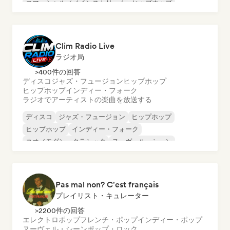
コマーシャル／メインストリーム
ヒップホップ
ラテン音楽
モダン・ジャズ
Clim Radio Live
ラジオ局
>400件の回答
ディスコ
ジャズ・フュージョン
ヒップホップ
ヒップホップ
インディー・フォーク
ラジオでアーティストの楽曲を放送する
ディスコ
ジャズ・フュージョン
ヒップホップ
ヒップホップ
インディー・フォーク
ネオ／モダン・クラシック
ヌーヴェル・シーン
フレンチ・ラップ
Pas mal non? C'est français
プレイリスト・キュレーター
>2200件の回答
エレクトロポップ
フレンチ・ポップ
インディー・ポップ
ヌーヴェル・シーン
ポップ・ロック