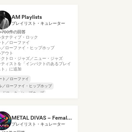
ック・アンド・ロール／クラシック・ロ
ク
AM Playlists
レージ・ロック
ハードコア
プレイリスト・キュレーター
>700件の回答
ルタナティブ・ロック
ート／ローファイ
ル／ローファイ・ヒップホップ
ルアウト
レクトロ・ジャズ／ニュー・ジャズ
ーティストを「インパクトのあるプレイ
スト」に追加
ート／ローファイ
ル／ローファイ・ヒップホップ
ードロック
ヒップホップ
ンディー・フォーク
ンディー・ポップ
ーファイ・ベッドルーム
METAL DIVAS – Female-Fronted Metal & Hard Rock (by Livid Media)
ロディック・メタル
プレイリスト・キュレーター