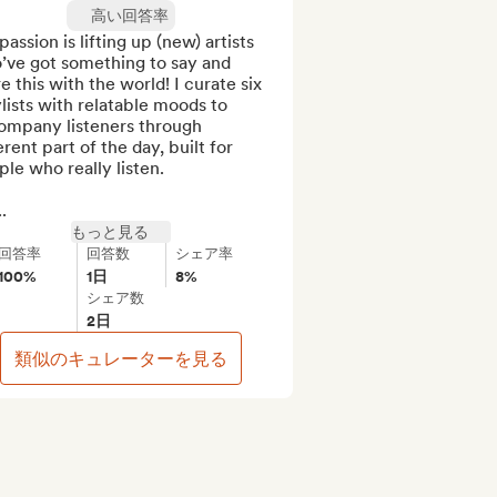
高い回答率
assion is lifting up (new) artists 
’ve got something to say and 
e this with the world! I curate six 
lists with relatable moods to 
ompany listeners through 
erent part of the day, built for 
le who really listen.

.
もっと見る
回答率
回答数
シェア率
100%
1日
8%
シェア数
2日
類似のキュレーターを見る