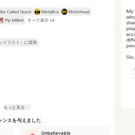
My p
ibe Called Quest
Metallica
Motörhead
who
Pip Millett
すべて表示 +3
shar
play
acc
diff
レイリスト」に追加
peop
Slo..
もっと見る
ャンスを与えました
Unbelievable