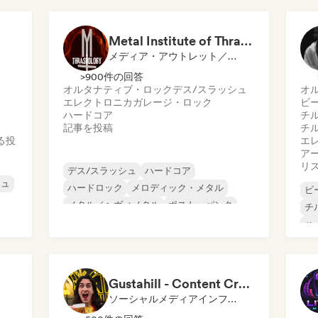
ク
ポストロック
ロ
ッ
Metal Institute of Thrashology
ガ
メディア・アウトレット／ジャーナリスト
>900件の回答
オルタナティブ・ロック
デス/スラッシュ
オ
エレクトロニカ
ガレージ・ロック
ビ
ハードコア
チ
記事を投稿
チ
る投
エ
ア
リ
デス/スラッシュ
ハードコア
シュ
ハードロック
メロディック・メタル
ビ
メタル／ヘヴィメタル
ポスト・パンク
チ
プログレッシブ・ロック
パンク・ロック
ハ
イ
イ
ロ
Gustahill - Content Creator
メ
ソーシャルメディアインフルエンサー