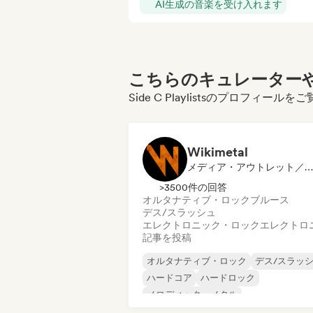
AI生成の音楽を受け入れます
こちらのキュレーターや
Side C Playlistsのプロフィー
Wikimetal
メディア・アウトレット／ジャーナリスト
>3500件の回答
オルタナティブ・ロック
ブルース
デス/スラッシュ
エレクトロニック・ロック
エレクトロ
記事を投稿
オルタナティブ・ロック
デス/スラッ
ハードコア
ハードロック
メロディック・メタル
メタル／ヘヴィメタル