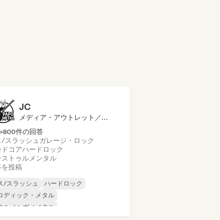
JC
メディア・アウトレット／ジャーナリスト
>800件の回答
ス/スラッシュ
ガレージ・ロック
ードコア
ハードロック
ンストゥルメンタル
事を投稿
ス/スラッシュ
ハードロック
ロディック・メタル
タル／ヘヴィメタル
イケデリック・ロック