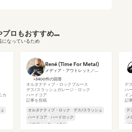
プロもおすすめ...
ルをご覧になっているため
René (Time For Metal)
メディア・アウトレット／ジャーナリスト
>3400件の回答
オルタナティブ・ロック
ブルース
デ
デス/スラッシュ
ガレージ・ロック
ハ
ニカ
ハードコア
イ
記事を投稿
記
シュ
オルタナティブ・ロック
デス/スラッシュ
デ
ハードコア
ハードロック
メ
メロディック・メタル
メ
メタル／ヘヴィメタル
ノイズ
サ