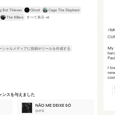
g But Thieves
Ghost
Cage The Elephant
The Killers
すべて表示 +6
⚡️M
CUR
My n
ーシャルメディアに投稿やリールを作成する
hard
Paul
I lo
new 
cool
ャンスを与えました
NÃO ME DEIXE SÓ
SHFR