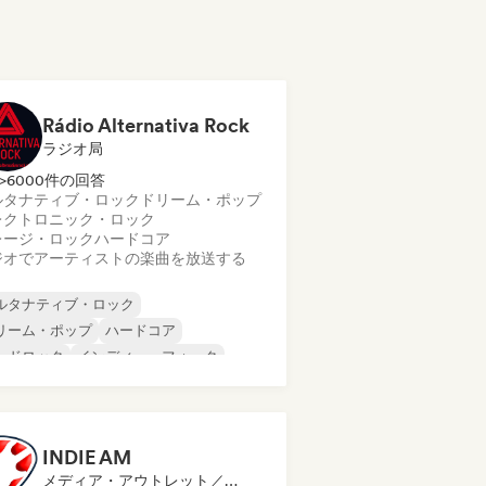
Rádio Alternativa Rock
ラジオ局
>6000件の回答
ルタナティブ・ロック
ドリーム・ポップ
レクトロニック・ロック
レージ・ロック
ハードコア
ジオでアーティストの楽曲を放送する
ルタナティブ・ロック
リーム・ポップ
ハードコア
ードロック
インディー・フォーク
ンディー・ポップ
インディー・ロック
タル／ヘヴィメタル
INDIE AM
メディア・アウトレット／ジャーナリスト