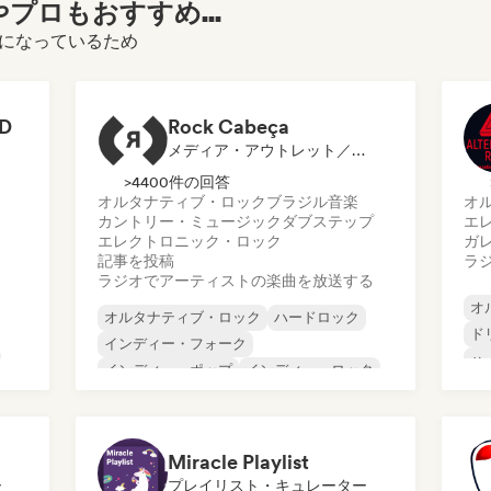
プロもおすすめ...
覧になっているため
LD
Rock Cabeça
メディア・アウトレット／ジャーナリスト, ラジオ局
>4400件の回答
オルタナティブ・ロック
ブラジル音楽
オ
カントリー・ミュージック
ダブステップ
エ
エレクトロニック・ロック
ガ
記事を投稿
ラ
ラジオでアーティストの楽曲を放送する
オ
オルタナティブ・ロック
ハードロック
ド
インディー・フォーク
ハ
インディー・ポップ
インディー・ロック
イ
ポップ・ロック
ポスト・パンク
メ
ポストロック
Miracle Playlist
ー
プレイリスト・キュレーター