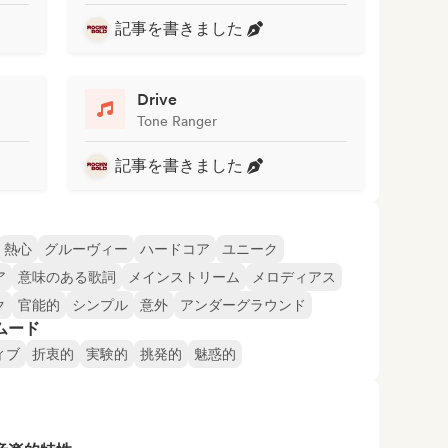
記事を書きました
Drive
Tone Ranger
記事を書きました
熱心
グルーヴィー
ハードコア
ユニーク
ア
意味のある歌詞
メインストリーム
メロディアス
ク
官能的
シンプル
意外
アンダーグラウンド
ムード
ィブ
折衷的
実験的
挑発的
魅惑的