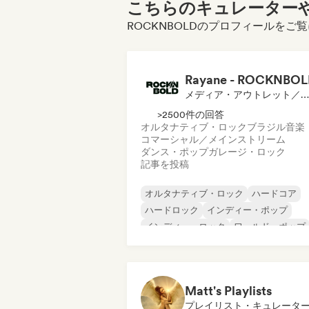
こちらのキュレーターや
ROCKNBOLDのプロフィールをご
Rayane - ROCKNBO
メディア・アウトレット／ジャーナリスト
>2500件の回答
オルタナティブ・ロック
ブラジル音楽
コマーシャル／メインストリーム
ダンス・ポップ
ガレージ・ロック
記事を投稿
オルタナティブ・ロック
ハードコア
ハードロック
インディー・ポップ
インディー・ロック
ワールド・ポップ
ローファイ・ベッドルーム
メタル／ヘヴィメタル
Matt's Playlists
プレイリスト・キュレータ