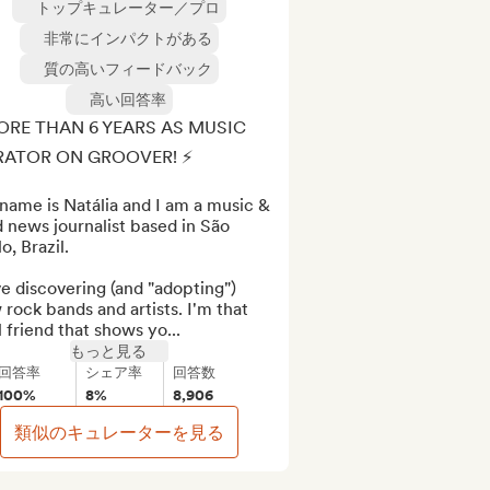
トップキュレーター／プロ
非常にインパクトがある
質の高いフィードバック
高い回答率
ORE THAN 6 YEARS AS MUSIC 
ATOR ON GROOVER! ⚡️

ame is Natália and I am a music & 
 news journalist based in São 
o, Brazil. 

ve discovering (and "adopting") 
rock bands and artists. I'm that 
 friend that shows yo...
もっと見る
回答率
シェア率
回答数
100%
8%
8,906
類似のキュレーターを見る