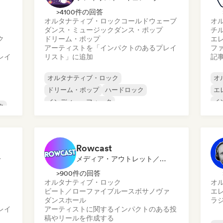
>4100件の回答
オルタナティブ・ロック
コールドウェーブ
オ
ダンス・ミュージック
ダンス・ポップ
チ
ク
ドリーム・ポップ
エ
アーティストを「インパクトのあるプレイ
フ
レイ
リスト」に追加
記
オルタナティブ・ロック
オ
ドリーム・ポップ
ハードロック
エ
インディー・フォーク
イ
ク
インディー・ポップ
インディー・ロック
ポ
ワールド・ポップ
ポップ・ロック
Rowcast
ー
メディア・アウトレット／ジャーナリスト
>900件の回答
オルタナティブ・ロック
オ
ビート／ローファイ
ブルース
ボサノヴァ
エ
ダンスホール
ラ
レイ
アーティストに関するインパクトのある投
稿やリールを作成する