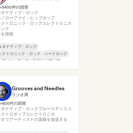
>3400件の回答
ルタナティブ・ロック
ル／ローファイ・ヒップホップ
レクトロニック・ロック
エレクトロニカ
ァンク
事を投稿
ルタナティブ・ロック
レクトロニック・ロック
ハードロック
ンディー・ロック
ラテン・ポップ
ップ・パンク
ポップ・ロック
R&B
Grooves and Needles
ラジオ局
>400件の回答
ルタナティブ・ロック
ブルース
ディスコ
レクトロポップ
エレクトロニカ
ジオでアーティストの楽曲を放送する