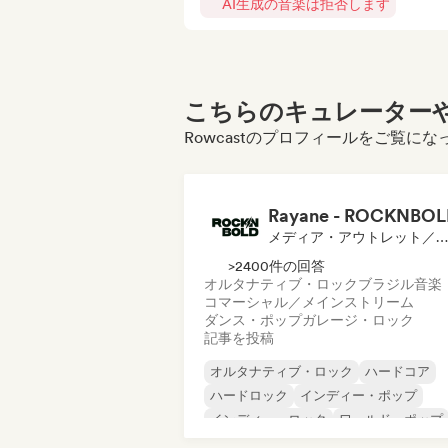
AI生成の音楽は拒否します
こちらのキュレーターや
Rowcastのプロフィールをご覧に
Rayane - ROCKNBO
メディア・アウトレット／ジャーナリスト
>2400件の回答
オルタナティブ・ロック
ブラジル音楽
コマーシャル／メインストリーム
ダンス・ポップ
ガレージ・ロック
記事を投稿
オルタナティブ・ロック
ハードコア
ハードロック
インディー・ポップ
インディー・ロック
ワールド・ポップ
ローファイ・ベッドルーム