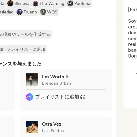
tá
Shinova
The Warning
Periferia
[ESP
ansiedad
Trueno
WOS
Soy
cre
dond
る投稿やリールを作成する
comp
real
加
プレイリストに追加
ban
Bogo
ャンスを与えました
I'm Worth It
Brendan Urban
プレイリストに追加
Otra Vez
Laia Santos