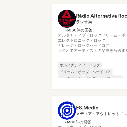
メタル／ヘヴィメタル
Rádio Alternativa Ro
ラジオ局
>6000件の回答
オルタナティブ・ロック
ドリーム・ポ
エレクトロニック・ロック
ガレージ・ロック
ハードコア
ラジオでアーティストの楽曲を放送す
オルタナティブ・ロック
ドリーム・ポップ
ハードコア
ハードロック
インディー・フォーク
インディー・ポップ
インディー・ロッ
メタル／ヘヴィメタル
ES.Medio
メディア・アウトレット／ジャーナリスト
>4100件の回答