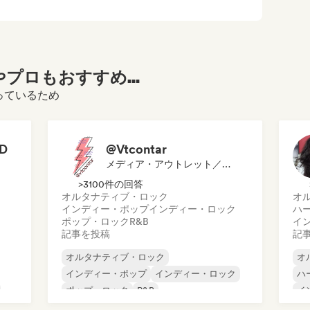
プロもおすすめ...
なっているため
LD
@Vtcontar
メディア・アウトレット／ジャーナリスト
>3100件の回答
オルタナティブ・ロック
オ
インディー・ポップ
インディー・ロック
ハ
ポップ・ロック
R&B
イ
記事を投稿
記
オルタナティブ・ロック
オ
インディー・ポップ
インディー・ロック
ハ
ポップ・ロック
R&B
イ
ラ