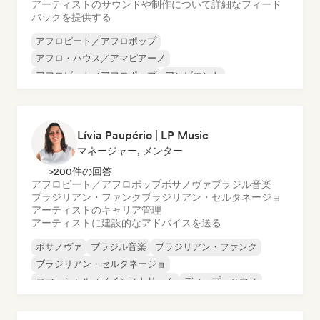
アーティストのサウンドや制作について詳細なフィード
バックを提供する
アフロビート／アフロポップ
アフロ・ハウス／アマピアーノ
アフロビート／アフロポップ
アンビエント
ブラジリアン・ファンク
チル／ローファイ・ヒップホップ
クラシック
Cloud Rap/Hip Hop
Lívia Paupério | LP Music
マネージャー, メンター
>200件の回答
アフロビート／アフロポップ
ボサノヴァ
ブラジル音楽
ブラジリアン・ファンク
ブラジリアン・セルタネージョ
アーティストのキャリア管理
アーティストに建設的なアドバイスを送る
ボサノヴァ
ブラジル音楽
ブラジリアン・ファンク
ブラジリアン・セルタネージョ
コマーシャル／メインストリーム
ディープ・ハウス
ディスコ
ドラム・アンド・ベース