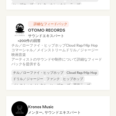
ヒップホップ
インターナショナル・ラップ
ラテン・ポップ
英語ラップ
詳細なフィードバック
OTOMO RECORDS
サウンドエキスパート
>200件の回答
チル／ローファイ・ヒップホップ
Cloud Rap/Hip Hop
コマーシャル／メインストリーム
ドリル／ジャージー
映画音楽
アーティストのサウンドや制作について詳細なフィード
バックを提供する
チル／ローファイ・ヒップホップ
Cloud Rap/Hip Hop
ドリル／ジャージー
ファンク
ヒップホップ
インストゥルメンタル・ヒップホップ
英語ラップ
フレンチ・ラップ
Kronos Music
メンター, サウンドエキスパート