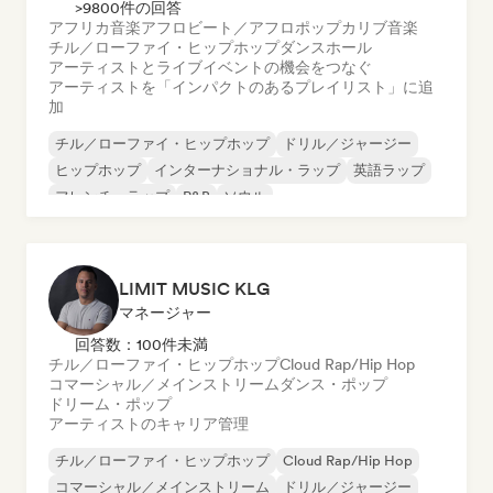
>9800件の回答
アフリカ音楽
アフロビート／アフロポップ
カリブ音楽
チル／ローファイ・ヒップホップ
ダンスホール
アーティストとライブイベントの機会をつなぐ
アーティストを「インパクトのあるプレイリスト」に追
加
チル／ローファイ・ヒップホップ
ドリル／ジャージー
ヒップホップ
インターナショナル・ラップ
英語ラップ
フレンチ・ラップ
R&B
ソウル
LIMIT MUSIC KLG
マネージャー
回答数：100件未満
チル／ローファイ・ヒップホップ
Cloud Rap/Hip Hop
コマーシャル／メインストリーム
ダンス・ポップ
ドリーム・ポップ
アーティストのキャリア管理
チル／ローファイ・ヒップホップ
Cloud Rap/Hip Hop
コマーシャル／メインストリーム
ドリル／ジャージー