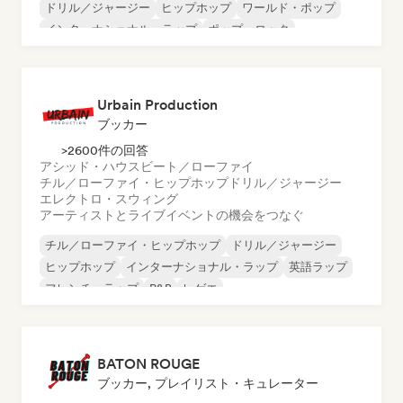
ドリル／ジャージー
ヒップホップ
ワールド・ポップ
インターナショナル・ラップ
ポップ・ロック
英語ラップ
Urbain Production
ブッカー
>2600件の回答
アシッド・ハウス
ビート／ローファイ
チル／ローファイ・ヒップホップ
ドリル／ジャージー
エレクトロ・スウィング
アーティストとライブイベントの機会をつなぐ
チル／ローファイ・ヒップホップ
ドリル／ジャージー
ヒップホップ
インターナショナル・ラップ
英語ラップ
フレンチ・ラップ
R&B
レゲエ
BATON ROUGE
ブッカー, プレイリスト・キュレーター