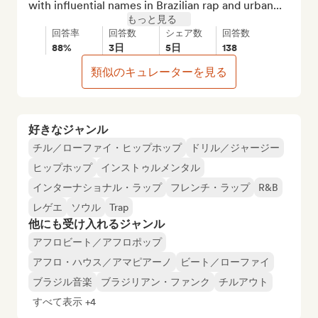
with influential names in Brazilian rap and urban...
もっと見る
回答率
回答数
シェア数
回答数
88%
3日
5日
138
類似のキュレーターを見る
好きなジャンル
チル／ローファイ・ヒップホップ
ドリル／ジャージー
ヒップホップ
インストゥルメンタル
インターナショナル・ラップ
フレンチ・ラップ
R&B
レゲエ
ソウル
Trap
他にも受け入れるジャンル
アフロビート／アフロポップ
アフロ・ハウス／アマピアーノ
ビート／ローファイ
ブラジル音楽
ブラジリアン・ファンク
チルアウト
すべて表示 +4