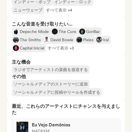
インディー・ポップ
インディー・ロック
ニューウェーブ
すべて表示 +4
こんな音楽を受け取りたい…
Depeche Mode
The Cure
Gorillaz
The Smiths
David Bowie
Pixies
Ira!
Capital Inicial
すべて表示 +3
主な機会
ラジオでアーティストの楽曲を放送する
その他
ソーシャルメディアのストーリーに追加
ソーシャルメディアに投稿やリールを作成する
最近、これらのアーティストにチャンスを与えまし
た
Eu Vejo Demônios
NATKYM