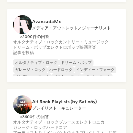
パンク・ロック
AvanzadaMx
メディア・アウトレット／ジャーナリスト
>2000件の回答
オルタナティブ・ロック
カントリー・ミュージック
ドリーム・ポップ
エレクトロポップ
映画音楽
記事を投稿
オルタナティブ・ロック
ドリーム・ポップ
ガレージ・ロック
ハードロック
インディー・フォーク
インディー・ロック
ポスト・パンク
パンク・ロック
Alt Rock Playlists (by Saticöy)
プレイリスト・キュレーター
>3600件の回答
オルタナティブ・ロック
ブルース
エレクトロニカ
ガレージ・ロック
ハードコア
アーティストを「インパクトのあるプレイリスト」に追