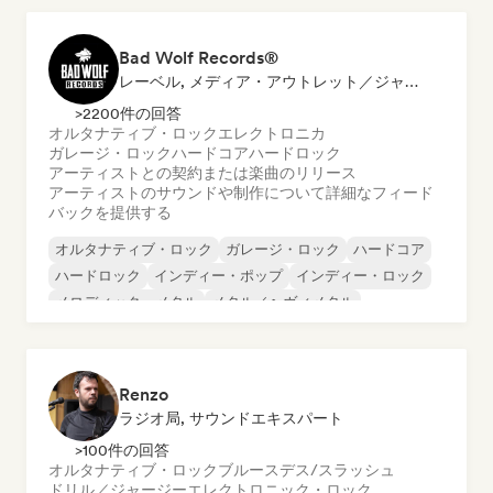
Bad Wolf Records®
レーベル, メディア・アウトレット／ジャーナリスト, サウンドエキスパート
>2200件の回答
オルタナティブ・ロック
エレクトロニカ
ガレージ・ロック
ハードコア
ハードロック
アーティストとの契約または楽曲のリリース
アーティストのサウンドや制作について詳細なフィード
バックを提供する
オルタナティブ・ロック
ガレージ・ロック
ハードコア
ハードロック
インディー・ポップ
インディー・ロック
メロディック・メタル
メタル／ヘヴィメタル
Renzo
ラジオ局, サウンドエキスパート
>100件の回答
オルタナティブ・ロック
ブルース
デス/スラッシュ
ドリル／ジャージー
エレクトロニック・ロック