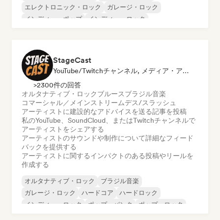
エレクトロニック・ロック
ガレージ・ロック
インディー・ポップ
インディー・ロック
ポップ・ロック
ポストロック
StageCast
YouTube/Twitchチャンネル, メディア・アウトレット／ジャーナリスト, メンター, ソーシャルメディアインフルエンサー, サウンドエキスパート
>2300件の回答
オルタナティブ・ロック
ブルース
ブラジル音楽
コマーシャル／メインストリーム
デス/スラッシュ
アーティストに建設的なアドバイスを送る
記事を投稿
私のYouTube、SoundCloud、またはTwitchチャンネルで
アーティストをシェアする
アーティストのサウンドや制作について詳細なフィード
バックを提供する
アーティストに関するインパクトのある投稿やリールを
作成する
オルタナティブ・ロック
ブラジル音楽
ガレージ・ロック
ハードコア
ハードロック
インディー・ロック
ポップ・パンク
ポップ・ロック