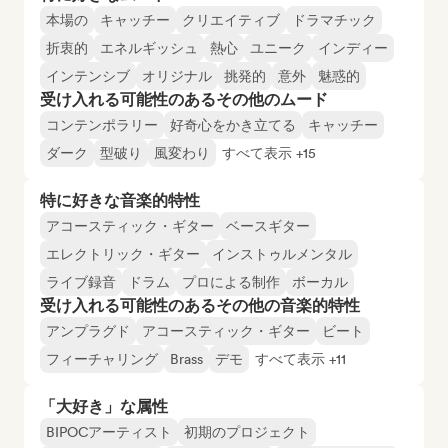
本場の
キャッチー
クリエイティブ
ドラマチック
折衷的
エネルギッシュ
熱心
ユニーク
インディー
インテンシブ
オリジナル
挑発的
意外
魅惑的
受け入れる可能性のあるその他のムード
コンテンポラリー
好奇心をかき立てる
キャッチー
ダーク
型破り
風変わり
すべて表示 +15
特に好きな音楽的特性
アコースティック・ギター
ベースギター
エレクトリック・ギター
インストゥルメンタル
ライブ録音
ドラム
プロによる制作
ボーカル
受け入れる可能性のあるその他の音楽的特性
アンプラグド
アコースティック・ギター
ビート
フィーチャリング
Brass
デモ
すべて表示 +11
「大好き」な属性
BIPOCアーティスト
初期のプロジェクト