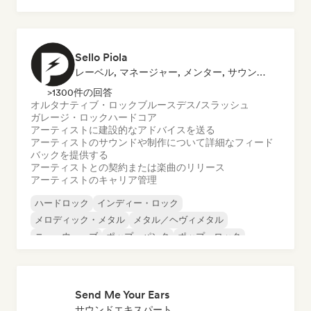
プログレッシブ・ロック
Sello Piola
レーベル, マネージャー, メンター, サウンドエキスパート
>1300件の回答
オルタナティブ・ロック
ブルース
デス/スラッシュ
ガレージ・ロック
ハードコア
アーティストに建設的なアドバイスを送る
アーティストのサウンドや制作について詳細なフィード
バックを提供する
アーティストとの契約または楽曲のリリース
アーティストのキャリア管理
ハードロック
インディー・ロック
メロディック・メタル
メタル／ヘヴィメタル
ニューウェーブ
ポップ・パンク
ポップ・ロック
プログレッシブ・ロック
Send Me Your Ears
サウンドエキスパート