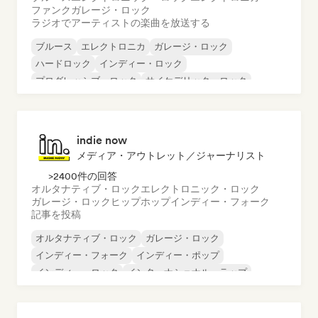
ファンク
ガレージ・ロック
ラジオでアーティストの楽曲を放送する
ブルース
エレクトロニカ
ガレージ・ロック
ハードロック
インディー・ロック
プログレッシブ・ロック
サイケデリック・ロック
ロック・アンド・ロール／クラシック・ロック
indie now
メディア・アウトレット／ジャーナリスト
>2400件の回答
オルタナティブ・ロック
エレクトロニック・ロック
ガレージ・ロック
ヒップホップ
インディー・フォーク
記事を投稿
オルタナティブ・ロック
ガレージ・ロック
インディー・フォーク
インディー・ポップ
インディー・ロック
インターナショナル・ラップ
メタル／ヘヴィメタル
ポップ・ロック