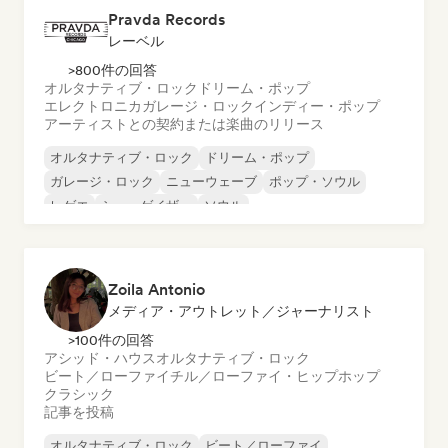
Pravda Records
レーベル
>800件の回答
オルタナティブ・ロック
ドリーム・ポップ
エレクトロニカ
ガレージ・ロック
インディー・ポップ
アーティストとの契約または楽曲のリリース
オルタナティブ・ロック
ドリーム・ポップ
ガレージ・ロック
ニューウェーブ
ポップ・ソウル
レゲエ
シューゲイザー
ソウル
Zoila Antonio
メディア・アウトレット／ジャーナリスト
>100件の回答
アシッド・ハウス
オルタナティブ・ロック
ビート／ローファイ
チル／ローファイ・ヒップホップ
クラシック
記事を投稿
オルタナティブ・ロック
ビート／ローファイ