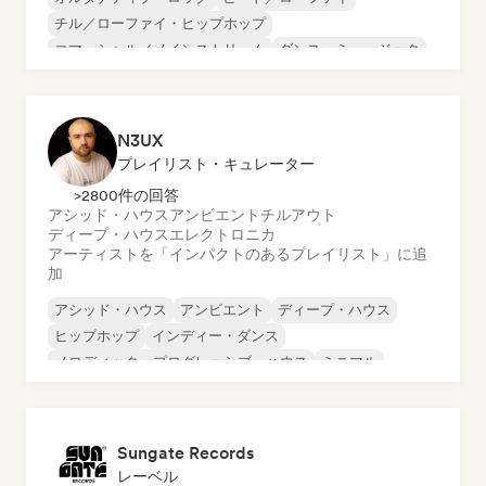
チル／ローファイ・ヒップホップ
コマーシャル／メインストリーム
ダンス・ミュージック
ディスコ
ドリーム・ポップ
ヒップホップ
N3UX
プレイリスト・キュレーター
>2800件の回答
アシッド・ハウス
アンビエント
チルアウト
ディープ・ハウス
エレクトロニカ
アーティストを「インパクトのあるプレイリスト」に追
加
アシッド・ハウス
アンビエント
ディープ・ハウス
ヒップホップ
インディー・ダンス
メロディック・プログレッシブ・ハウス
ミニマル
オルガニック・ハウス／ダウンテンポ
Sungate Records
レーベル