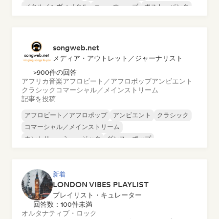
メタル／ヘヴィメタル
ニューウェーブ
ポスト・パンク
サイケデリック・ロック
songweb.net
メディア・アウトレット／ジャーナリスト
>900件の回答
アフリカ音楽
アフロビート／アフロポップ
アンビエント
クラシック
コマーシャル／メインストリーム
記事を投稿
アフロビート／アフロポップ
アンビエント
クラシック
コマーシャル／メインストリーム
カントリー・ミュージック
ダンス・ポップ
ドリル／ジャージー
ヒップホップ
新着
LONDON VIBES PLAYLIST
プレイリスト・キュレーター
回答数：100件未満
オルタナティブ・ロック