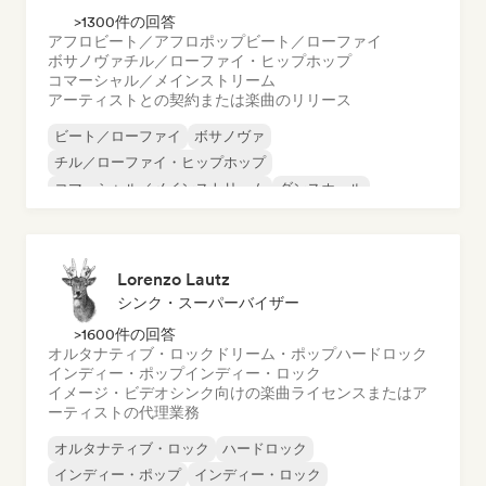
>1300件の回答
アフロビート／アフロポップ
ビート／ローファイ
ボサノヴァ
チル／ローファイ・ヒップホップ
コマーシャル／メインストリーム
アーティストとの契約または楽曲のリリース
ビート／ローファイ
ボサノヴァ
チル／ローファイ・ヒップホップ
コマーシャル／メインストリーム
ダンスホール
ダンス・ポップ
ヒップホップ
ポップ・ソウル
Lorenzo Lautz
シンク・スーパーバイザー
>1600件の回答
オルタナティブ・ロック
ドリーム・ポップ
ハードロック
インディー・ポップ
インディー・ロック
イメージ・ビデオシンク向けの楽曲ライセンスまたはア
ーティストの代理業務
オルタナティブ・ロック
ハードロック
インディー・ポップ
インディー・ロック