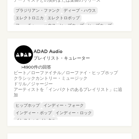
アーティストとの契約または楽曲のリリース
ブラジリアン・ファンク
ディープ・ハウス
エレクトロニカ
エレクトロポップ
フューチャー・ハウス
ヒップホップ
ヒップホップ
テックハウス
ADAD Audio
プレイリスト・キュレーター
>4900件の回答
ビート／ローファイ
チル／ローファイ・ヒップホップ
クラシック
カントリー・ミュージック
ドリル／ジャージー
アーティストを「インパクトのあるプレイリスト」に追
加
ヒップホップ
インディー・フォーク
インディー・ポップ
インディー・ロック
インストゥルメンタル
インストゥルメンタル・ヒップホップ
インターナショナル・ラップ
英語ラップ