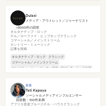
ダンス・ポップ
ヒップホップ
ポップ・ソウル
Dulaxi
メディア・アウトレット／ジャーナリスト
>3000件の回答
オルタナティブ・ロック
チル／ローファイ・ヒップホップ
クラシック
コマーシャル／メインストリーム
カントリー・ミュージック
記事を投稿
オルタナティブ・ロック
クラシック
コマーシャル／メインストリーム
カントリー・ミュージック
ダブ
ファンク
ハードコア
ヒップホップ
新着
Tati Kapaya
ソーシャルメディアインフルエンサー
回答数：100件未満
アフリカ音楽
ブルース
チル・ハウス
クラシック