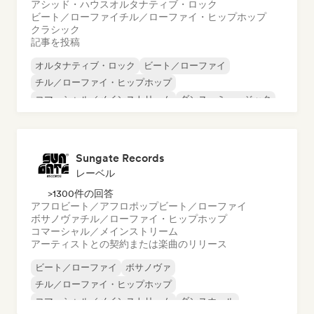
アシッド・ハウス
オルタナティブ・ロック
ビート／ローファイ
チル／ローファイ・ヒップホップ
クラシック
記事を投稿
オルタナティブ・ロック
ビート／ローファイ
チル／ローファイ・ヒップホップ
コマーシャル／メインストリーム
ダンス・ミュージック
ディスコ
ドリーム・ポップ
ヒップホップ
Sungate Records
レーベル
>1300件の回答
アフロビート／アフロポップ
ビート／ローファイ
ボサノヴァ
チル／ローファイ・ヒップホップ
コマーシャル／メインストリーム
アーティストとの契約または楽曲のリリース
ビート／ローファイ
ボサノヴァ
チル／ローファイ・ヒップホップ
コマーシャル／メインストリーム
ダンスホール