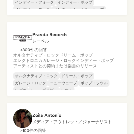
インディー・フォーク
インディー・ポップ
インディー・ロック
インターナショナル・ラップ
メタル／ヘヴィメタル
ポップ・ロック
Pravda Records
レーベル
>800件の回答
オルタナティブ・ロック
ドリーム・ポップ
エレクトロニカ
ガレージ・ロック
インディー・ポップ
アーティストとの契約または楽曲のリリース
オルタナティブ・ロック
ドリーム・ポップ
ガレージ・ロック
ニューウェーブ
ポップ・ソウル
レゲエ
シューゲイザー
ソウル
Zoila Antonio
メディア・アウトレット／ジャーナリスト
>100件の回答