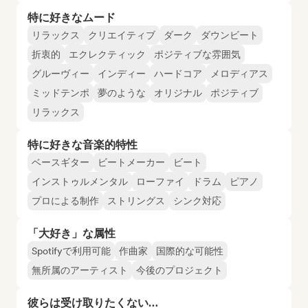
特に好きなムード
リラックス
クリエイティブ
ダーク
ダウンビート
折衷的
エクレクティック
ポジティブな雰囲気
グルーヴィー
インディー
ハードコア
メロディアス
ミッドテンポ
夢のような
オリジナル
ポジティブ
リラックス
特に好きな音楽的特性
ベースギター
ビートメーカー
ビート
インストゥルメンタル
ローファイ
ドラム
ピアノ
プロによる制作
ストリングス
シンク対応
「大好き」な属性
Spotifyで利用可能
作曲家
国際的な可能性
無所属のアーティスト
今後のプロジェクト
彼らは受け取りたくない…