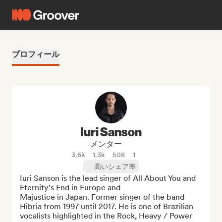
プロフィール
Iuri Sanson
メンター
3.6k
1.3k
508
1
高いシェア率
Iuri Sanson is the lead singer of All About You and 
Eternity’s End in Europe and

Majustice in Japan. Former singer of the band 
Hibria from 1997 until 2017. He is one of Brazilian 
vocalists highlighted in the Rock, Heavy / Power 