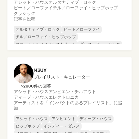
アシッド・ハウス
オルタナティブ・ロック
ビート／ローファイ
チル／ローファイ・ヒップホップ
クラシック
記事を投稿
オルタナティブ・ロック
ビート／ローファイ
チル／ローファイ・ヒップホップ
コマーシャル／メインストリーム
ダンス・ミュージック
ディスコ
ドリーム・ポップ
ヒップホップ
N3UX
プレイリスト・キュレーター
>2800件の回答
アシッド・ハウス
アンビエント
チルアウト
ディープ・ハウス
エレクトロニカ
アーティストを「インパクトのあるプレイリスト」に追
加
アシッド・ハウス
アンビエント
ディープ・ハウス
ヒップホップ
インディー・ダンス
メロディック・プログレッシブ・ハウス
ミニマル