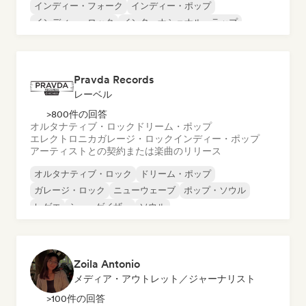
インディー・フォーク
インディー・ポップ
インディー・ロック
インターナショナル・ラップ
メタル／ヘヴィメタル
ポップ・ロック
Pravda Records
レーベル
>800件の回答
オルタナティブ・ロック
ドリーム・ポップ
エレクトロニカ
ガレージ・ロック
インディー・ポップ
アーティストとの契約または楽曲のリリース
オルタナティブ・ロック
ドリーム・ポップ
ガレージ・ロック
ニューウェーブ
ポップ・ソウル
レゲエ
シューゲイザー
ソウル
Zoila Antonio
メディア・アウトレット／ジャーナリスト
>100件の回答