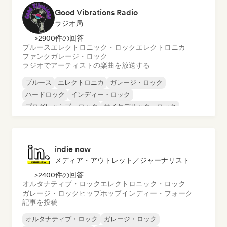
Good Vibrations Radio
ラジオ局
>2900件の回答
ブルース
エレクトロニック・ロック
エレクトロニカ
ファンク
ガレージ・ロック
ラジオでアーティストの楽曲を放送する
ブルース
エレクトロニカ
ガレージ・ロック
ハードロック
インディー・ロック
プログレッシブ・ロック
サイケデリック・ロック
ロック・アンド・ロール／クラシック・ロック
indie now
メディア・アウトレット／ジャーナリスト
>2400件の回答
オルタナティブ・ロック
エレクトロニック・ロック
ガレージ・ロック
ヒップホップ
インディー・フォーク
記事を投稿
オルタナティブ・ロック
ガレージ・ロック