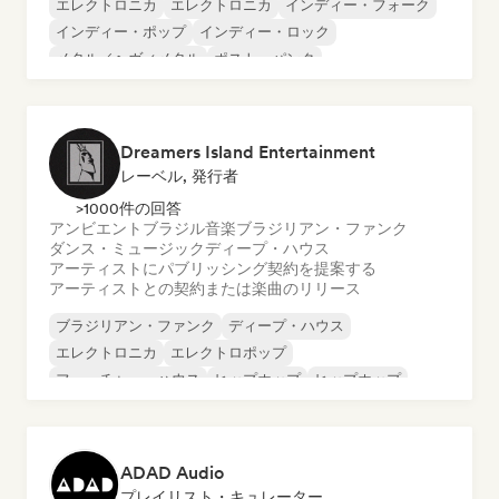
エレクトロニカ
エレクトロニカ
インディー・フォーク
インディー・ポップ
インディー・ロック
メタル／ヘヴィメタル
ポスト・パンク
ロック・アンド・ロール／クラシック・ロック
Dreamers Island Entertainment
レーベル, 発行者
>1000件の回答
アンビエント
ブラジル音楽
ブラジリアン・ファンク
ダンス・ミュージック
ディープ・ハウス
アーティストにパブリッシング契約を提案する
アーティストとの契約または楽曲のリリース
ブラジリアン・ファンク
ディープ・ハウス
エレクトロニカ
エレクトロポップ
フューチャー・ハウス
ヒップホップ
ヒップホップ
テックハウス
ADAD Audio
プレイリスト・キュレーター