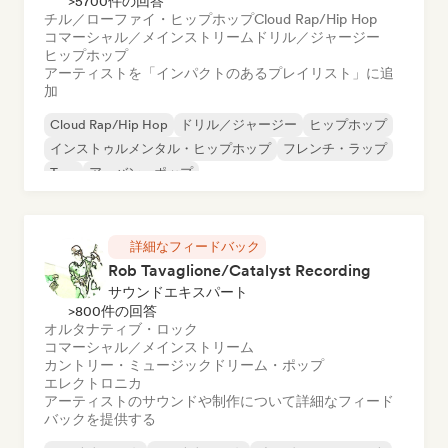
>5700件の回答
チル／ローファイ・ヒップホップ
Cloud Rap/Hip Hop
コマーシャル／メインストリーム
ドリル／ジャージー
ヒップホップ
アーティストを「インパクトのあるプレイリスト」に追
加
Cloud Rap/Hip Hop
ドリル／ジャージー
ヒップホップ
インストゥルメンタル・ヒップホップ
フレンチ・ラップ
Trap
アーバン・ポップ
チル／ローファイ・ヒップホップ
詳細なフィードバック
Rob Tavaglione/Catalyst Recording
サウンドエキスパート
>800件の回答
オルタナティブ・ロック
コマーシャル／メインストリーム
カントリー・ミュージック
ドリーム・ポップ
エレクトロニカ
アーティストのサウンドや制作について詳細なフィード
バックを提供する