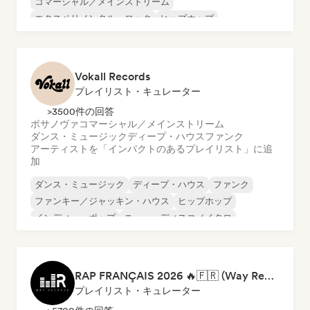
コマーシャル／メインストリーム
エクスペリメンタル・ロック
ヒップホップ
インディー・フォーク
インディー・ポップ
インストゥルメンタル
Vokall Records
プレイリスト・キュレーター
>3500件の回答
ボサノヴァ
コマーシャル／メインストリーム
ダンス・ミュージック
ディープ・ハウス
ファンク
アーティストを「インパクトのあるプレイリスト」に追
加
ダンス・ミュージック
ディープ・ハウス
ファンク
ファンキー／ジャッキン・ハウス
ヒップホップ
インディー・ポップ
ニュー・ディスコ／イタロ
ポップ・ソウル
RAP FRANÇAIS 2026 🔥🇫🇷 (Way Records)
プレイリスト・キュレーター