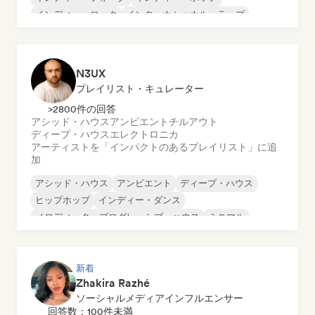
インディー・ロック
インターナショナル・ラップ
メタル／ヘヴィメタル
ポップ・ロック
N3UX
プレイリスト・キュレーター
>2800件の回答
アシッド・ハウス
アンビエント
チルアウト
ディープ・ハウス
エレクトロニカ
アーティストを「インパクトのあるプレイリスト」に追
加
アシッド・ハウス
アンビエント
ディープ・ハウス
ヒップホップ
インディー・ダンス
メロディック・プログレッシブ・ハウス
ミニマル
オルガニック・ハウス／ダウンテンポ
新着
Zhakira Razhé
ソーシャルメディアインフルエンサー
回答数：100件未満