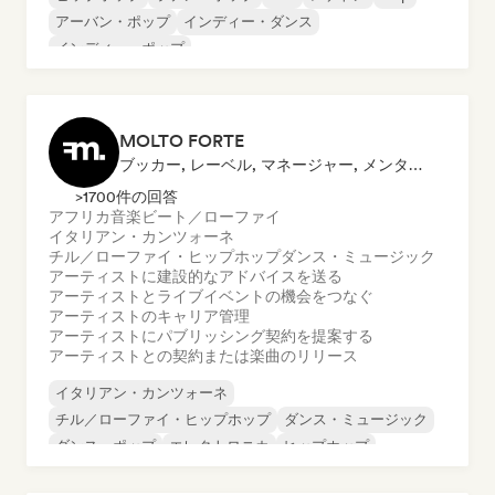
アーバン・ポップ
インディー・ダンス
インディー・ポップ
MOLTO FORTE
ブッカー, レーベル, マネージャー, メンター, 発行者
>1700件の回答
アフリカ音楽
ビート／ローファイ
イタリアン・カンツォーネ
チル／ローファイ・ヒップホップ
ダンス・ミュージック
アーティストに建設的なアドバイスを送る
アーティストとライブイベントの機会をつなぐ
アーティストのキャリア管理
アーティストにパブリッシング契約を提案する
アーティストとの契約または楽曲のリリース
イタリアン・カンツォーネ
チル／ローファイ・ヒップホップ
ダンス・ミュージック
ダンス・ポップ
エレクトロニカ
ヒップホップ
インディー・ポップ
ラップ／トラップイタリア語