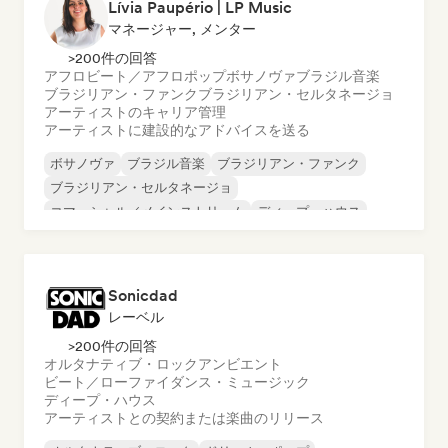
Lívia Paupério | LP Music
マネージャー, メンター
>200件の回答
アフロビート／アフロポップ
ボサノヴァ
ブラジル音楽
ブラジリアン・ファンク
ブラジリアン・セルタネージョ
アーティストのキャリア管理
アーティストに建設的なアドバイスを送る
ボサノヴァ
ブラジル音楽
ブラジリアン・ファンク
ブラジリアン・セルタネージョ
コマーシャル／メインストリーム
ディープ・ハウス
ディスコ
ドラム・アンド・ベース
Sonicdad
レーベル
>200件の回答
オルタナティブ・ロック
アンビエント
ビート／ローファイ
ダンス・ミュージック
ディープ・ハウス
アーティストとの契約または楽曲のリリース