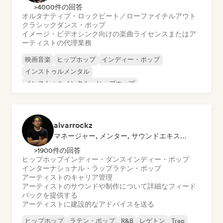
>4000件の回答
オルタナティブ・ロック
ビート／ローファイ
チルアウト
クラシック
ダンス・ポップ
イメージ・ビデオシンク向けの楽曲ライセンスまたはア
ーティストの代理業務
映画音楽
ヒップホップ
インディー・ポップ
インストゥルメンタル
インストゥルメンタル・ヒップホップ
ネオ／モダン・クラシック
ポップ・ロック
R&B
alvarrockz
マネージャー, メンター, サウンドエキスパート
>1900件の回答
ヒップホップ
インディー・ダンス
インディー・ポップ
インターナショナル・ラップ
ラテン・ポップ
アーティストのキャリア管理
アーティストのサウンドや制作について詳細なフィード
バックを提供する
アーティストに建設的なアドバイスを送る
ヒップホップ
ラテン・ポップ
R&B
レゲトン
Trap