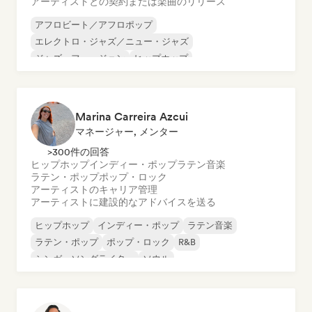
アーティストとの契約または楽曲のリリース
アフロビート／アフロポップ
エレクトロ・ジャズ／ニュー・ジャズ
ジャズ・フュージョン
ヒップホップ
インディー・ポップ
インストゥルメンタル・ヒップホップ
ポップ・ロック
R&B
Marina Carreira Azcui
マネージャー, メンター
>300件の回答
ヒップホップ
インディー・ポップ
ラテン音楽
ラテン・ポップ
ポップ・ロック
アーティストのキャリア管理
アーティストに建設的なアドバイスを送る
ヒップホップ
インディー・ポップ
ラテン音楽
ラテン・ポップ
ポップ・ロック
R&B
シンガーソングライター
ソウル