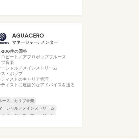
ーファイ・ベッドルーム
ップ・ロック
ポップ・ソウル
AGUACERO
マネージャー, メンター
>200件の回答
フロビート／アフロポップ
ブルース
リブ音楽
マーシャル／メインストリーム
ンス・ポップ
ーティストのキャリア管理
ーティストに建設的なアドバイスを送る
ルース
カリブ音楽
マーシャル／メインストリーム
ァンク
ジャズ・フュージョン
ールド・ポップ
ラテン音楽
テン・ポップ