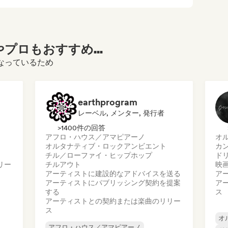
プロもおすすめ...
覧になっているため
earthprogram
レーベル, メンター, 発行者
>1400件の回答
アフロ・ハウス／アマピアーノ
オ
オルタナティブ・ロック
アンビエント
カ
チル／ローファイ・ヒップホップ
ド
リー
チルアウト
映
アーティストに建設的なアドバイスを送る
ア
アーティストにパブリッシング契約を提案
ア
する
ス
アーティストとの契約または楽曲のリリー
ス
オ
アフロ・ハウス／アマピアーノ