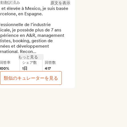
自動翻訳済み
原文を表示
et élevée à Mexico, je suis basée 
rcelone, en Espagne.

essionnelle de l'industrie 
cale, je possède plus de 7 ans 
xpérience en A&R, management 
tistes, booking, gestion de 
rnées et développement 
rnational. Recon...
もっと見る
回答率
シェア数
回答数
100%
1日
417
類似のキュレーターを見る