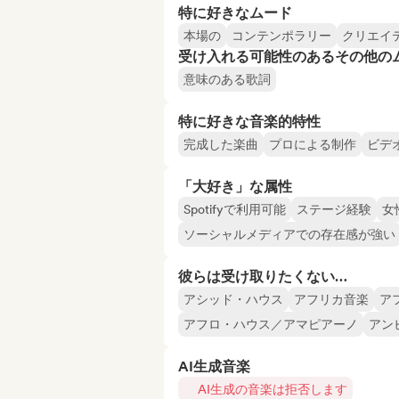
特に好きなムード
本場の
コンテンポラリー
クリエイ
受け入れる可能性のあるその他の
意味のある歌詞
特に好きな音楽的特性
完成した楽曲
プロによる制作
ビデ
「大好き」な属性
Spotifyで利用可能
ステージ経験
女
ソーシャルメディアでの存在感が強い
彼らは受け取りたくない…
アシッド・ハウス
アフリカ音楽
ア
アフロ・ハウス／アマピアーノ
アン
AI生成音楽
AI生成の音楽は拒否します