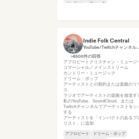
インディー・フォーク
インディー・ポップ
ヌーヴェル・シー
シンガーソングライター
Indie Folk Central
YouTube/Twitchチャンネル, レーベル, プレイ
>8500件の回答
アフロビート
クリスチャン・ミュージ
コマーシャル／メインストリーム
カントリー・ミュージック
ドリーム・ポップ
アーティストとの契約または楽曲のリ
ス
ラジオでアーティストの楽曲を放送す
私のYouTube、SoundCloud、または
Twitchチャンネルでアーティストをシ
する
アーティストを「インパクトのあるプ
リスト」に追加
アフロビート
ドリーム・ポップ