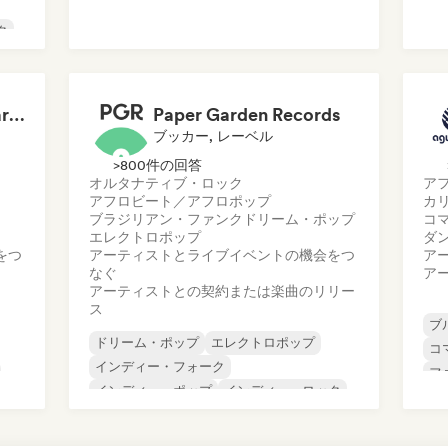
ロ
インディー・ポップ
インディー・ロック
ポ
ク
モダン・ジャズ
The Lost Wanderer Bar Café in Newcastle
Paper Garden Records
ブッカー, レーベル
>800件の回答
オルタナティブ・ロック
ア
アフロビート／アフロポップ
カ
ブラジリアン・ファンク
ドリーム・ポップ
コ
エレクトロポップ
ダ
をつ
アーティストとライブイベントの機会をつ
ア
なぐ
ア
アーティストとの契約または楽曲のリリー
ス
ブ
ドリーム・ポップ
エレクトロポップ
コ
インディー・フォーク
フ
インディー・ポップ
インディー・ロック
ワ
サイケデリック・ポップ
R&B
ラ
シンガーソングライター