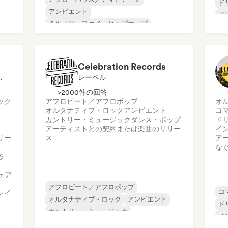
ド
アンビエント
イ
ン
チル／ローファイ・ヒップホップ
イ
ダンス・ポップ
映画音楽
ポ
インディー・フォーク
インストゥルメンタル
Celebration Records
インストゥルメンタル・ヒップホップ
リスト・キュレーター, ラジオ局
レーベル
>2000件の回答
ック
アフロビート／アフロポップ
オ
オルタナティブ・ロック
アンビエント
コ
カントリー・ミュージック
ダンス・ポップ
ド
アーティストとの契約または楽曲のリリー
イ
リー
ス
ア
な
る
ェア
アフロビート／アフロポップ
コ
レイ
オルタナティブ・ロック
アンビエント
ド
カントリー・ミュージック
イ
インディー・フォーク