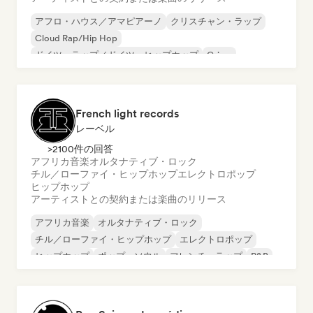
アフロ・ハウス／アマピアーノ
クリスチャン・ラップ
Cloud Rap/Hip Hop
ドイツ・ラップ／ドイツ・ヒップホップ
Grime
ヒップホップ
インストゥルメンタル・ヒップホップ
インターナショナル・ラップ
French light records
レーベル
>2100件の回答
アフリカ音楽
オルタナティブ・ロック
チル／ローファイ・ヒップホップ
エレクトロポップ
ヒップホップ
アーティストとの契約または楽曲のリリース
アフリカ音楽
オルタナティブ・ロック
チル／ローファイ・ヒップホップ
エレクトロポップ
ヒップホップ
ポップ・ソウル
フレンチ・ラップ
R&B