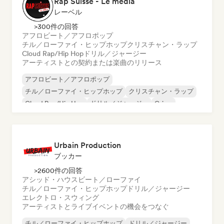
Rap Suisse - Le média
レーベル
>300件の回答
アフロビート／アフロポップ
チル／ローファイ・ヒップホップ
クリスチャン・ラップ
Cloud Rap/Hip Hop
ドリル／ジャージー
アーティストとの契約または楽曲のリリース
アフロビート／アフロポップ
チル／ローファイ・ヒップホップ
クリスチャン・ラップ
Cloud Rap/Hip Hop
ドリル／ジャージー
Grime
ヒップホップ
インストゥルメンタル・ヒップホップ
Urbain Production
ブッカー
>2600件の回答
アシッド・ハウス
ビート／ローファイ
チル／ローファイ・ヒップホップ
ドリル／ジャージー
エレクトロ・スウィング
アーティストとライブイベントの機会をつなぐ
チル／ローファイ・ヒップホップ
ドリル／ジャージー