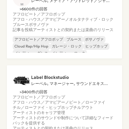
レーベル, メディア・アウトレット／ジャーナリスト
>6600件の回答
アフロビート／アフロポップ
アフロ・ハウス／アマピアーノ
オルタナティブ・ロック
ブルース
ボサノヴァ
記事を投稿
アーティストとの契約または楽曲のリリース
アフロビート／アフロポップ
ブルース
ボサノヴァ
Cloud Rap/Hip Hop
ガレージ・ロック
ヒップホップ
インディー・ダンス
インディー・ロック
Label Blockstudio
レーベル, マネージャー, サウンドエキスパート
>3400件の回答
アフロビート／アフロポップ
アフロ・ハウス／アマピアーノ
ビート／ローファイ
チル／ローファイ・ヒップホップ
チルアウト
アーティストのキャリア管理
アーティストのサウンドや制作について詳細なフィード
バックを提供する
アーティストとの契約または楽曲のリリース