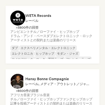
WETA Records
レーベル
>3800件の回答
アンビエント
チル／ローファイ・ヒップホップ
ドラム・アンド・ベース
ダブ
エレクトロニック・ロック
アーティストとの契約または楽曲のリリース
ダブ
エクスペリメンタル・エレクトロニック
エレクトロニカ
ヒップホップ
モダン・ジャズ
サイケデリック・ロック
英語ラップ
フレンチ・ラップ
Hansy Bonne Compagnie
レーベル, メディア・アウトレット／ジャーナリスト
>8500件の回答
アフリカ音楽
ブラジル音楽
チル／ローファイ・ヒップホップ
ファンク
ヒップホップ
記事を投稿
アーティストとの契約または楽曲のリリース