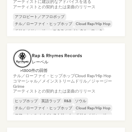
アーティストに建設的なアドバイスを送る
アーティストとの契約または楽曲のリリース
アフロビート／アフロポップ
チル／ローファイ・ヒップホップ
Cloud Rap/Hip Hop
ドリル／ジャージー
エクスペリメンタル・ロック
ヒップホップ
インストゥルメンタル・ヒップホップ
モダン・ジャズ
Rap & Rhymes Records
レーベル
>1300件の回答
チル／ローファイ・ヒップホップ
Cloud Rap/Hip Hop
コマーシャル／メインストリーム
ドリル／ジャージー
Grime
アーティストとの契約または楽曲のリリース
ヒップホップ
英語ラップ
R&B
ソウル
チル／ローファイ・ヒップホップ
Cloud Rap/Hip Hop
コマーシャル／メインストリーム
ドリル／ジャージー