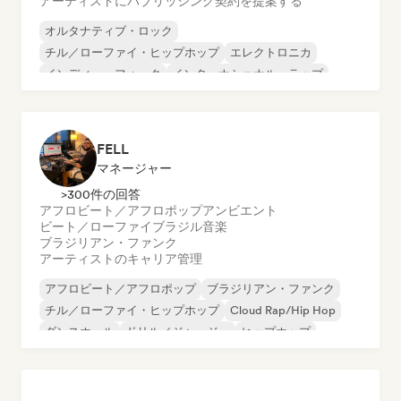
アーティストにパブリッシング契約を提案する
オルタナティブ・ロック
チル／ローファイ・ヒップホップ
エレクトロニカ
インディー・フォーク
インターナショナル・ラップ
K-POP/J-POP
ポップ・ロック
レゲエ
FELL
マネージャー
>300件の回答
アフロビート／アフロポップ
アンビエント
ビート／ローファイ
ブラジル音楽
ブラジリアン・ファンク
アーティストのキャリア管理
アフロビート／アフロポップ
ブラジリアン・ファンク
チル／ローファイ・ヒップホップ
Cloud Rap/Hip Hop
ダンスホール
ドリル／ジャージー
ヒップホップ
ポップ・ソウル