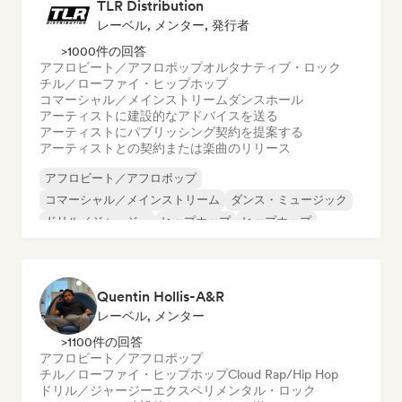
TLR Distribution
レーベル, メンター, 発行者
>1000件の回答
アフロビート／アフロポップ
オルタナティブ・ロック
チル／ローファイ・ヒップホップ
コマーシャル／メインストリーム
ダンスホール
アーティストに建設的なアドバイスを送る
アーティストにパブリッシング契約を提案する
アーティストとの契約または楽曲のリリース
アフロビート／アフロポップ
コマーシャル／メインストリーム
ダンス・ミュージック
ドリル／ジャージー
ヒップホップ
ヒップホップ
インディー・ダンス
ポップ・ロック
Quentin Hollis-A&R
レーベル, メンター
>1100件の回答
アフロビート／アフロポップ
チル／ローファイ・ヒップホップ
Cloud Rap/Hip Hop
ドリル／ジャージー
エクスペリメンタル・ロック