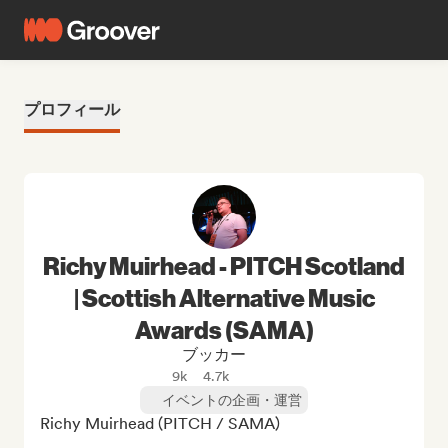
プロフィール
Richy Muirhead - PITCH Scotland
| Scottish Alternative Music
Awards (SAMA)
ブッカー
9k
4.7k
イベントの企画・運営
Richy Muirhead (PITCH / SAMA)
