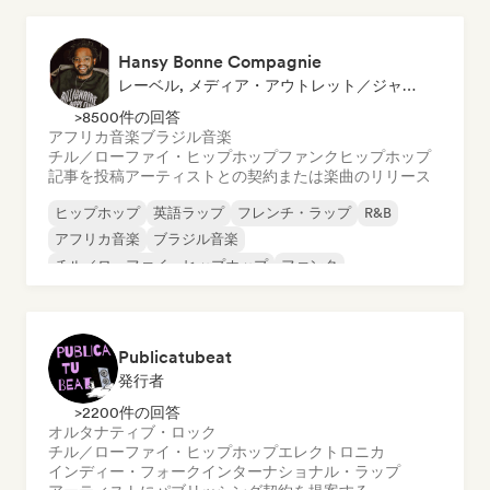
Hansy Bonne Compagnie
レーベル, メディア・アウトレット／ジャーナリスト
>8500件の回答
アフリカ音楽
ブラジル音楽
チル／ローファイ・ヒップホップ
ファンク
ヒップホップ
記事を投稿
アーティストとの契約または楽曲のリリース
ヒップホップ
英語ラップ
フレンチ・ラップ
R&B
アフリカ音楽
ブラジル音楽
チル／ローファイ・ヒップホップ
ファンク
Publicatubeat
発行者
>2200件の回答
オルタナティブ・ロック
チル／ローファイ・ヒップホップ
エレクトロニカ
インディー・フォーク
インターナショナル・ラップ