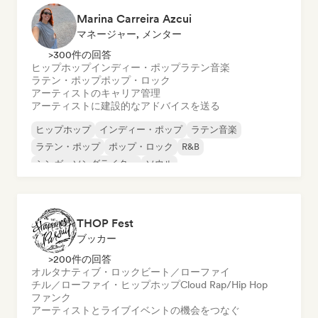
Marina Carreira Azcui
マネージャー, メンター
>300件の回答
ヒップホップ
インディー・ポップ
ラテン音楽
ラテン・ポップ
ポップ・ロック
アーティストのキャリア管理
アーティストに建設的なアドバイスを送る
ヒップホップ
インディー・ポップ
ラテン音楽
ラテン・ポップ
ポップ・ロック
R&B
シンガーソングライター
ソウル
THOP Fest
ブッカー
>200件の回答
オルタナティブ・ロック
ビート／ローファイ
チル／ローファイ・ヒップホップ
Cloud Rap/Hip Hop
ファンク
アーティストとライブイベントの機会をつなぐ