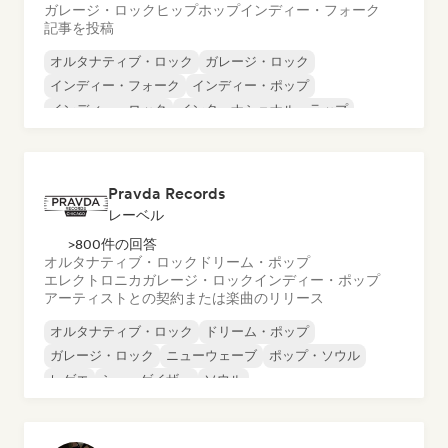
ガレージ・ロック
ヒップホップ
インディー・フォーク
記事を投稿
オルタナティブ・ロック
ガレージ・ロック
インディー・フォーク
インディー・ポップ
インディー・ロック
インターナショナル・ラップ
メタル／ヘヴィメタル
ポップ・ロック
Pravda Records
レーベル
>800件の回答
オルタナティブ・ロック
ドリーム・ポップ
エレクトロニカ
ガレージ・ロック
インディー・ポップ
アーティストとの契約または楽曲のリリース
オルタナティブ・ロック
ドリーム・ポップ
ガレージ・ロック
ニューウェーブ
ポップ・ソウル
レゲエ
シューゲイザー
ソウル