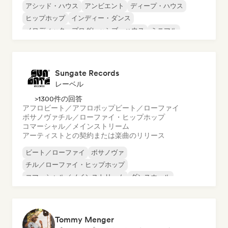
アシッド・ハウス
アンビエント
ディープ・ハウス
ヒップホップ
インディー・ダンス
メロディック・プログレッシブ・ハウス
ミニマル
オルガニック・ハウス／ダウンテンポ
Sungate Records
レーベル
>1300件の回答
アフロビート／アフロポップ
ビート／ローファイ
ボサノヴァ
チル／ローファイ・ヒップホップ
コマーシャル／メインストリーム
アーティストとの契約または楽曲のリリース
ビート／ローファイ
ボサノヴァ
チル／ローファイ・ヒップホップ
コマーシャル／メインストリーム
ダンスホール
ダンス・ポップ
ヒップホップ
ポップ・ソウル
Tommy Menger