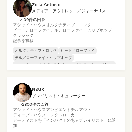
Zoila Antonio
メディア・アウトレット／ジャーナリスト
>100件の回答
アシッド・ハウス
オルタナティブ・ロック
ビート／ローファイ
チル／ローファイ・ヒップホップ
クラシック
記事を投稿
オルタナティブ・ロック
ビート／ローファイ
チル／ローファイ・ヒップホップ
コマーシャル／メインストリーム
ダンス・ミュージック
ディスコ
ドリーム・ポップ
ヒップホップ
N3UX
プレイリスト・キュレーター
>2800件の回答
アシッド・ハウス
アンビエント
チルアウト
ディープ・ハウス
エレクトロニカ
アーティストを「インパクトのあるプレイリスト」に追
加