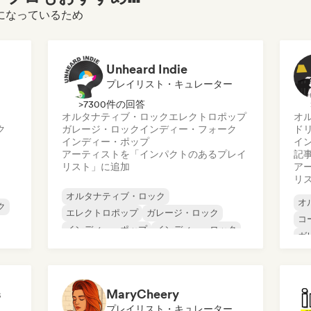
ご覧になっているため
Unheard Indie
プレイリスト・キュレーター
>7300件の回答
オルタナティブ・ロック
エレクトロポップ
オ
ク
ガレージ・ロック
インディー・フォーク
ド
インディー・ポップ
イ
アーティストを「インパクトのあるプレイ
記
リスト」に追加
ア
リ
オルタナティブ・ロック
オ
ク
エレクトロポップ
ガレージ・ロック
コ
インディー・ポップ
インディー・ロック
ガ
ポップ・ロック
ポスト・パンク
イ
サイケデリック・ロック
ラ
s
MaryCheery
プレイリスト・キュレーター