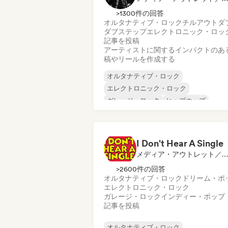
>1300件の回答
オルタナティブ・ロック
チルアウト
ダ
ダブステップ
エレクトロニック・ロッ
記事を投稿
アーティストに関するインパクトのあ
稿やリールを作成する
オルタナティブ・ロック
エレクトロニック・ロック
ガレージ・ロック
ヒップホップ
インディー・ロック
サイケデリック・ロック
R&B
サーフロック
I Don't Hear A Single
メディア・アウトレット／ジャーナリスト
>2600件の回答
オルタナティブ・ロック
ドリーム・ポ
エレクトロニック・ロック
ガレージ・ロック
インディー・ポップ
記事を投稿
オルタナティブ・ロック