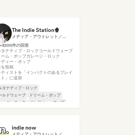
The Indie Station🍿
メディア・アウトレット／ジャーナリスト, プレイリスト・キュレーター
>3200件の回答
ルタナティブ・ロック
コールドウェーブ
リーム・ポップ
ガレージ・ロック
ンディー・ポップ
事を投稿
ーティストを「インパクトのあるプレイ
スト」に追加
ルタナティブ・ロック
ールドウェーブ
ドリーム・ポップ
レージ・ロック
インディー・ポップ
ンディー・ロック
ニューウェーブ
テン音楽
indie now
メディア・アウトレット／ジャーナリスト