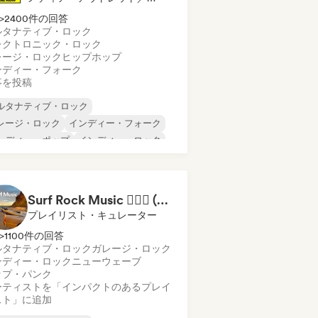
>2400件の回答
ルタナティブ・ロック
レクトロニック・ロック
レージ・ロック
ヒップホップ
ンディー・フォーク
事を投稿
ルタナティブ・ロック
レージ・ロック
インディー・フォーク
ンディー・ポップ
インディー・ロック
ンターナショナル・ラップ
タル／ヘヴィメタル
ポップ・ロック
Surf Rock Music 🏄🏻‍♂️ (by Palmfy)
プレイリスト・キュレーター
>1100件の回答
ルタナティブ・ロック
ガレージ・ロック
ンディー・ロック
ニューウェーブ
ップ・パンク
ーティストを「インパクトのあるプレイ
スト」に追加