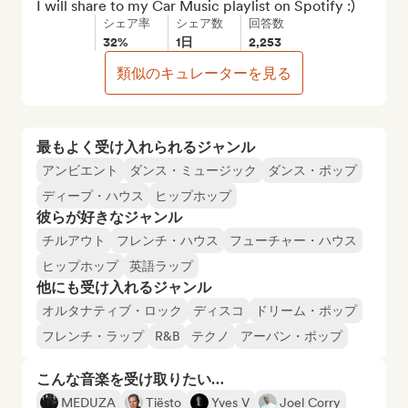
I will share to my Car Music playlist on Spotify :)
シェア率
シェア数
回答数
32%
1日
2,253
類似のキュレーターを見る
最もよく受け入れられるジャンル
アンビエント
ダンス・ミュージック
ダンス・ポップ
ディープ・ハウス
ヒップホップ
彼らが好きなジャンル
チルアウト
フレンチ・ハウス
フューチャー・ハウス
ヒップホップ
英語ラップ
他にも受け入れるジャンル
オルタナティブ・ロック
ディスコ
ドリーム・ポップ
フレンチ・ラップ
R&B
テクノ
アーバン・ポップ
こんな音楽を受け取りたい…
MEDUZA
Tiësto
Yves V
Joel Corry