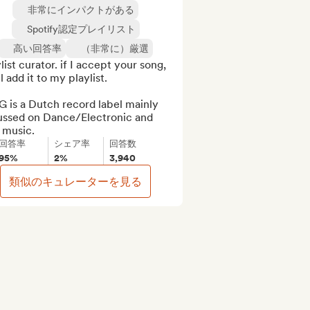
非常にインパクトがある
Spotify認定プレイリスト
高い回答率
（非常に）厳選
list curator. if I accept your song, 
ll add it to my playlist.

 is a Dutch record label mainly 
ussed on Dance/Electronic and 
 music.
回答率
シェア率
回答数
95%
2%
3,940
類似のキュレーターを見る