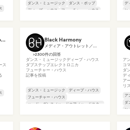
ダンス・ミュージック
ダンス・ポップ
デ
ス
ディープ・ハウス
フューチャー・ハウス
ヒ
ヒップホップ
メ
メロディック・プログレッシブ・ハウス
シ
That Chick Krys / Hypernova Radio
Black Harmony
メディア・アウトレット／ジャーナリスト
>2300件の回答
ダンス・ミュージック
ディープ・ハウス
ア
ース
ダブステップ
エレクトロニカ
コ
フューチャー・ハウス
ダ
る
記事を投稿
デ
ア
リ
ダンス・ミュージック
ディープ・ハウス
ス
ア
フューチャー・ハウス
ダ
ハード・ダンス／ハードコア／ハードスタ
ヒ
イル
テ
ハード・テクノ
ヒップホップ
メロディック・プログレッシブ・ハウス