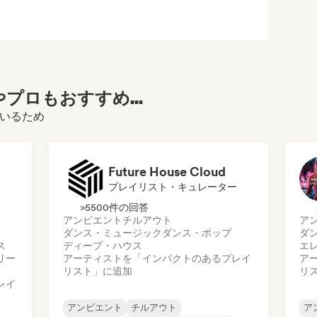
プロもおすすめ...
ているため
Future House Cloud
プレイリスト・キュレーター
>5500件の回答
アンビエント
チルアウト
ア
ダンス・ミュージック
ダンス・ポップ
ダ
ス
ディープ・ハウス
エ
リー
アーティストを「インパクトのあるプレイ
ア
リスト」に追加
リ
レイ
アンビエント
チルアウト
ア