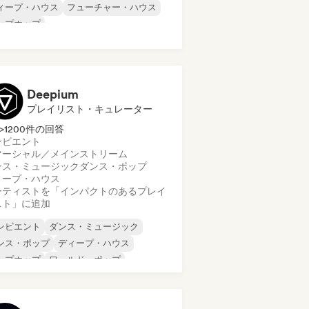
ィープ・ハウス
フューチャー・ハウス
ップホップ
ロディック・プログレッシブ・ハウス
ンセウェーブ
テックハウス
Deepium
プレイリスト・キュレーター
>1200件の回答
ンビエント
マーシャル／メインストリーム
ンス・ミュージック
ダンス・ポップ
ィープ・ハウス
ーティストを「インパクトのあるプレイ
スト」に追加
ンビエント
ダンス・ミュージック
ンス・ポップ
ディープ・ハウス
ップホップ
ワールド・ポップ
ックハウス
テクノ