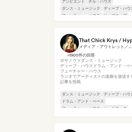
アンビエント
チル・ハウス
ダンス・ミュージック
ディープ・ハウ
フューチャー・ハウス
ヒップホップ
メロディック・プログレッシブ・ハウス
メタリック・ポップ
メディア・アウトレット／ジャーナリスト, ラジオ局
>1900件の回答
ボサノヴァ
ダンス・ミュージック
ディープ・ハウス
ドラム・アンド・ベ
フューチャー・ハウス
ラジオでアーティストの楽曲を放送す
記事を投稿
ダンス・ミュージック
ディープ・ハウ
ドラム・アンド・ベース
フューチャー・ハウス
ハードロック
ヒップホップ
メロディック・メタル
メロディック・プログレッシブ・ハウス